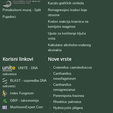
Kazalo grafičkih simbola
Romagnesijevi kodovi boje
Prirodoslovni muzej - Split
otrusine
Pojedinci
Kodovi reakcija krasnica na
kemijske reagense
Upute za korištenje ključa
vrsta
Kalkulator alkoholno-vodenog
ekstrakta
Korisni linkovi
Nove vrste
Craterellus caeruleofuscus
UNITE - DNA
Cantharellus
sekvence
roseofagetorum
BLAST - usporedba DNA
Cantharellus
sekvenci
romagnesianus
Index Fungorum
Perenniporia fraxinea
GBIF - taksonomija
Rhodotus palmatus
MushroomExpert.Com
Hydnocystis piligera