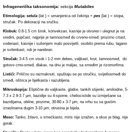
Infragenerička taksonomija:
sekcija
Mutabiles
Etimologija:
setula
(lat.) = umanjenica od čekinja +
pes
(lat.) = stopa,
stručak. Po dekoraciji na sručku.
Klobuk:
0.8-1.5 cm širok, konveksan, kasnije je otvoren i ulegnut je na
sredini, pupčast, najprije je tamnosmeđ do crveno-smeđ, prozirno crtast,
vodenast, kasnije i sušenjem malo posvijetli, osobito prema rubu, lagano
je svilenkast, rub je narebran.
Stručak:
3-4.5 cm visok i 1-2 mm debeo, valjkast, krut, tamnosmeđ, do
gotovo crno-smeđ, dlakav, na dnu je maljav, sa smeđim je rizomorfima.
Listići:
Prilično su razmaknuti, spuštaju se po stručku, svijetlosmeđi do
smeđi, oštrica je bjelkasta i nazubljena.
Mikroskopija:
Eliptične do valjkaste, glatke, tankih stijenki, amiloidne, 5-
7.3 x 2.9-3.7 µm, bazidije su 4-sporne, cheliocistide su izmiješane sa
bazidijama, obilne, prozirne, 30-80 x 3-7 µm, na vrhu su sa gustim
izraslinama dugim 3-10 µm; otrusina je bijela.
Meso:
Tanko, žilavo, u smećkasto; miris nije izražen, a okus je blag, nije
gorak.