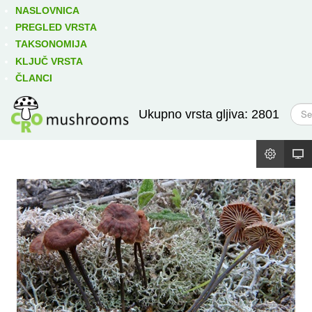
Izravno podređene niže takse:
prikaži
NASLOVNICA
PREGLED VRSTA
TAKSONOMIJA
KLJUČ VRSTA
ČLANCI
T
Ukupno vrsta gljiva: 2801
r
a
ž
i