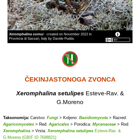
Xeromphalina cornui
- created on November 2022 in
Provincia di Sassari, Italy by Davide Puddu
ČEKINJASTONOGA ZVONCA
Xeromphalina setulipes
Esteve-Rav. &
G.Moreno
Taksonomija:
Carstvo:
Fungi
> Koljeno:
Basidiomycota
> Razred:
Agaricomycetes
> Red:
Agaricales
> Porodica:
Mycenaceae
> Rod:
Xeromphalina
> Vrsta:
Xeromphalina setulipes
Esteve-Rav. &
G.Moreno (GBIF ID 7698821)