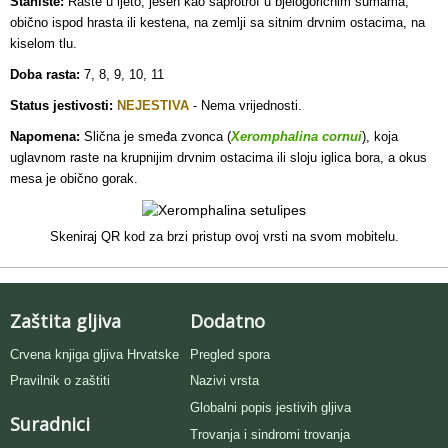
Stanište:
Raste u ljeto, jesen kao saprotrof u bjelogoričnim šumama,
obično ispod hrasta ili kestena, na zemlji sa sitnim drvnim ostacima, na
kiselom tlu.
Doba rasta:
7, 8, 9, 10, 11
Status jestivosti:
NEJESTIVA
- N
ema vrijednosti.
Napomena:
Slična je smeđa zvonca (
Xeromphalina cornui
), koja
uglavnom raste na krupnijim drvnim ostacima ili sloju iglica bora, a okus
mesa je obično gorak.
Skeniraj QR kod za brzi pristup ovoj vrsti na svom mobitelu.
Zaštita gljiva
Dodatno
Crvena knjiga gljiva Hrvatske
Pregled spora
Pravilnik o zaštiti
Nazivi vrsta
Globalni popis jestivih gljiva
Suradnici
Trovanja i sindromi trovanja