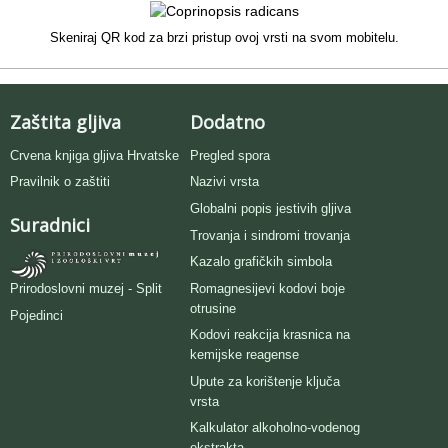
Skeniraj QR kod za brzi pristup ovoj vrsti na svom mobitelu.
Zaštita gljiva
Dodatno
Crvena knjiga gljiva Hrvatske
Pregled spora
Pravilnik o zaštiti
Nazivi vrsta
Globalni popis jestivih gljiva
Suradnici
Trovanja i sindromi trovanja
Kazalo grafičkih simbola
Romagnesijevi kodovi boje
Prirodoslovni muzej - Split
otrusine
Pojedinci
Kodovi reakcija krasnica na
kemijske reagense
Upute za korištenje ključa
vrsta
Kalkulator alkoholno-vodenog
ekstrakta