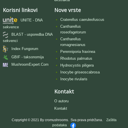
Korisni linkovi
Nove vrste
Craterellus caeruleofuscus
UNITE - DNA
Cantharellus
sekvence
roseofagetorum
BLAST - usporedba DNA
Cantharellus
sekvenci
romagnesianus
Index Fungorum
Perenniporia fraxinea
GBIF - taksonomija
Rhodotus palmatus
MushroomExpert.Com
Hydnocystis piligera
Inocybe griseoscabrosa
Inocybe rivularis
Kontakt
O autoru
Kontakt
Copyright © 2021 By cromushrooms. Sva prava pridržana.
Zaštita
podataka