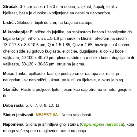
Stručak:
3-7 cm visok i 1.5-3 mm debeo, valjkast, šupalj, lomljiv,
bjelkast, baza je duboko ukorijenjena sa debelim rizomorfom.
Listići:
Slobodni, bijeli do crni, na kraju se rastope.
Mikroskopija:
Eliptične do jajolike, sa stožastom bazom i zaobljenim do
lagano krnjim vrhom, sa 1.5-1.8 µm širokim kličnim otvorom na sredini,
13.7-17.3 x 8.3-10.6 µm, Q = 1.5-1.85, Qav = 1.65, bazidije su 4-sporne,
cheilocistide su gotovo kuglaste, eliptične, duguljaste, u obliku boce ili
valjkaste, 40-100 x 40-70 µm, pleurocistide su u obliku boce, duguljaste ili
valjkaste, 50-130 x 30-65 µm; otrusina je crna.
Meso:
Tanko, bjelkasto, kasnije postaje crno, rastapa se; miris je
neugodan, jak narkotični, lužnat, po kutiji za lijekove, a okus je blag.
Stanište:
Raste u proljeće, ljeto i jesen kao saprotrof na izmetu, gnoju ili
tlu.
Doba rasta:
5, 6, 7, 8, 9, 10, 11
Status jestivosti:
NEJESTIVA
- Nema vrijednosti.
Napomena:
Slična je smrdljiva gnojištarka (
Coprinopsis narcotica
), koja
mnogo veće spore i u uglavnom raste na gnoju.