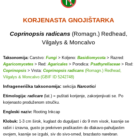
KORJENASTA GNOJIŠTARKA
Coprinopsis radicans
(Romagn.) Redhead,
Vilgalys & Moncalvo
Taksonomija:
Carstvo:
Fungi
> Koljeno:
Basidiomycota
> Razred:
Agaricomycetes
> Red:
Agaricales
> Porodica:
Psathyrellaceae
> Rod:
Coprinopsis
> Vrsta:
Coprinopsis radicans
(Romagn.) Redhead,
Vilgalys & Moncalvo (GBIF ID 5242748)
Infragenerička taksonomija:
sekcija
Narcotici
Etimologija:
radicare
(lat.) = puštati korijenje, zakorjenjivati se. Po
korjenasto produženom stručku.
Engleski naziv:
Rooting Inkcap
Klobuk:
1-3 cm širok, kuglast do duguljast i do 9 mm visok, kasnije se
raširi i izravna, gusto je prekriven praškastim do dlakavo-pahuljastim
ovojem, kasnije se izgubi, siv do sivo-smeđ, brazdasto narebran.