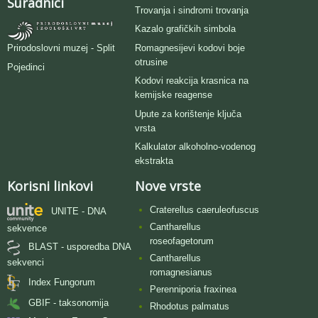
Suradnici
Trovanja i sindromi trovanja
Kazalo grafičkih simbola
Romagnesijevi kodovi boje
Prirodoslovni muzej - Split
otrusine
Pojedinci
Kodovi reakcija krasnica na
kemijske reagense
Upute za korištenje ključa
vrsta
Kalkulator alkoholno-vodenog
ekstrakta
Korisni linkovi
Nove vrste
Craterellus caeruleofuscus
UNITE - DNA
Cantharellus
sekvence
roseofagetorum
BLAST - usporedba DNA
Cantharellus
sekvenci
romagnesianus
Index Fungorum
Perenniporia fraxinea
GBIF - taksonomija
Rhodotus palmatus