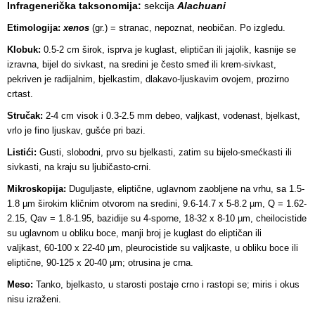
Infragenerička taksonomija:
sekcija
Alachuani
Etimologija:
xenos
(gr.) = stranac, nepoznat, neobičan. Po izgledu.
Klobuk:
0.5-2 cm širok, isprva je kuglast, eliptičan ili jajolik, kasnije se
izravna, bijel do sivkast, na sredini je često smeđ ili krem-sivkast,
pekriven je radijalnim, bjelkastim, dlakavo-ljuskavim ovojem, prozirno
crtast.
Stručak:
2-4 cm visok i 0.3-2.5 mm debeo, valjkast, vodenast, bjelkast,
vrlo je fino ljuskav, gušće pri bazi.
Listići:
Gusti, slobodni, prvo su bjelkasti, zatim su bijelo-smećkasti ili
sivkasti, na kraju su ljubičasto-crni
.
Mikroskopija:
Duguljaste, eliptične, uglavnom zaobljene na vrhu, sa 1.5-
1.8 µm širokim kličnim otvorom na sredini, 9.6-14.7 x 5-8.2 µm, Q = 1.62-
2.15, Qav = 1.8-1.95, bazidije su 4-sporne, 18-32 x 8-10 µm, cheilocistide
su uglavnom u obliku boce, manji broj je kuglast do eliptičan ili
valjkast, 60-100 x 22-40 µm, pleurocistide su valjkaste, u obliku boce ili
eliptične, 90-125 x 20-40 µm; otrusina je crna.
Meso:
Tanko, bjelkasto, u starosti postaje crno i rastopi se; miris i okus
nisu izraženi.