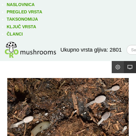
Izravno podređene niže takse:
prikaži
NASLOVNICA
PREGLED VRSTA
TAKSONOMIJA
KLJUČ VRSTA
ČLANCI
T
Ukupno vrsta gljiva: 2801
r
a
ž
i