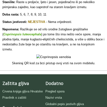
Stanište:
Raste u proljeće, ljeto i jesen, pojedinačno ili po nekoliko
primjeraka zajedno, kao saprotrof na starom kravljem izmetu
.
Doba rasta:
5, 6, 7, 8, 9, 10, 11
Status jestivosti:
NEJESTIVA
- Nema vrijednosti.
Napomena:
Razlikuje se od vrlo srodne žutoglave gnojištarke
(
Coprinopsis luteocephala
) po tome što ima nešto veće spore, manja
plodna tijela, manje kuglasto-eliptičnih cheilocistida, a više u obliku boce i
nedostatku žute boje te po staništu na kravljem, a ne na konjskom
izmetu.
Skeniraj QR kod za brzi pristup ovoj vrsti na svom mobitelu.
Zaštita gljiva
Dodatno
Crvena knjiga gljiva Hrvatske
Pregled spora
Pravilnik o zaštiti
Nazivi vrsta
Globalni popis jestivih gljiva