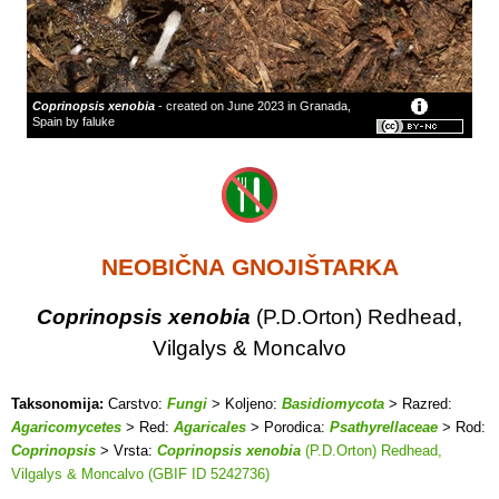
Coprinopsis xenobia
- created on June 2023 in Granada,
Spain by faluke
NEOBIČNA GNOJIŠTARKA
Coprinopsis xenobia
(P.D.Orton) Redhead,
Vilgalys & Moncalvo
Taksonomija:
Carstvo:
Fungi
> Koljeno:
Basidiomycota
> Razred:
Agaricomycetes
> Red:
Agaricales
> Porodica:
Psathyrellaceae
> Rod:
Coprinopsis
> Vrsta:
Coprinopsis xenobia
(P.D.Orton) Redhead,
Vilgalys & Moncalvo (GBIF ID 5242736)