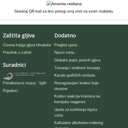
Skeniraj QR kod za brzi pristup ovoj vrsti na svom mobitelu.
Zaštita gljiva
Dodatno
Crvena knjiga gljiva Hrvatske
Pregled spora
Pravilnik o zaštiti
Nazivi vrsta
Globalni popis jestivih gljiva
Suradnici
Trovanja i sindromi trovanja
Kazalo grafičkih simbola
Romagnesijevi kodovi boje
Prirodoslovni muzej - Split
otrusine
Pojedinci
Kodovi reakcija krasnica na
kemijske reagense
Upute za korištenje ključa
vrsta
Kalkulator alkoholno-vodenog