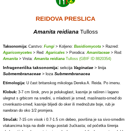
REIDOVA PRESLICA
Amanita reidiana
Tulloss
Taksonomija:
Carstvo:
Fungi
> Koljeno:
Basidiomycota
> Razred:
Agaricomycetes
> Red:
Agaricales
> Porodica:
Amanitaceae
> Rod:
Amanita
> Vrsta:
Amanita reidiana
Tulloss (GBIF ID 8820354)
Infragenerička taksonomija:
sekcija
Vaginatae
> linija
Submembranaceae
> loza
Submembranacea
Etimologija:
U čast britanskog mikologa Dereka A. Reida. Po imenu.
Klobuk:
3-7 cm širok, prvo je polukuglast, kasnije je raširen i lagano
ulegnut s grbicom na sredini, u mladosti je smeđ, maslinasto-smeđ do
crvenkasto-smeđ, kasnije blijedi do oker ili mednožute boje, rub je
narebran do oko 1/2 promjera.
Stručak:
7-15 cm visok i 0.7-1.5 cm debeo, površina je sa sivo-smeđim
vlakancima koja na dodir mogu postati žućkasta; od početka širenja