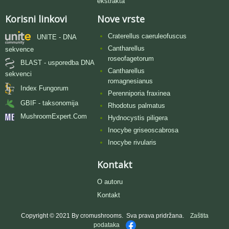
ekstrakta
Korisni linkovi
Nove vrste
Craterellus caeruleofuscus
UNITE - DNA
Cantharellus
sekvence
roseofagetorum
BLAST - usporedba DNA
Cantharellus
sekvenci
romagnesianus
Index Fungorum
Perenniporia fraxinea
GBIF - taksonomija
Rhodotus palmatus
MushroomExpert.Com
Hydnocystis piligera
Inocybe griseoscabrosa
Inocybe rivularis
Kontakt
O autoru
Kontakt
Copyright © 2021 By cromushrooms. Sva prava pridržana.
Zaštita
podataka