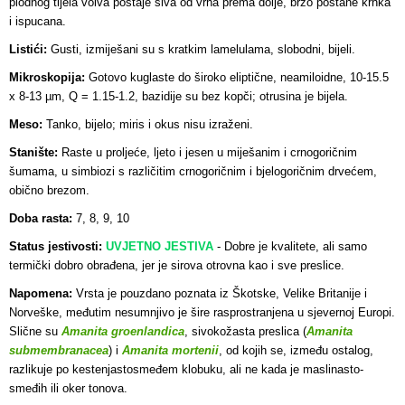
plodnog tijela volva postaje siva od vrha prema dolje, brzo postane krhka
i ispucana.
Listići:
Gusti, izmiješani su s kratkim lamelulama, slobodni, bijeli.
Mikroskopija:
Gotovo kuglaste do široko eliptične, neamiloidne, 10-15.5
x 8-13 µm, Q = 1.15-1.2, bazidije su bez kopči; otrusina je bijela.
Meso:
Tanko, bijelo; miris i okus nisu izraženi.
Stanište:
Raste u proljeće, ljeto i jesen u miješanim i crnogoričnim
šumama, u simbiozi s različitim crnogoričnim i bjelogoričnim drvećem,
obično brezom.
Doba rasta:
7, 8, 9, 10
Status jestivosti:
UVJETNO JESTIVA
- Dobre je kvalitete, ali samo
termički dobro obrađena, jer je sirova otrovna kao i sve preslice.
Napomena:
Vrsta je pouzdano poznata iz Škotske, Velike Britanije i
Norveške, međutim nesumnjivo je šire rasprostranjena u sjevernoj Europi.
Slične su
Amanita groenlandica
, sivokožasta preslica (
Amanita
submembranacea
) i
Amanita mortenii
, od kojih se, između ostalog,
razlikuje po kestenjastosmeđem klobuku, ali ne kada je maslinasto-
smeđih ili oker tonova.