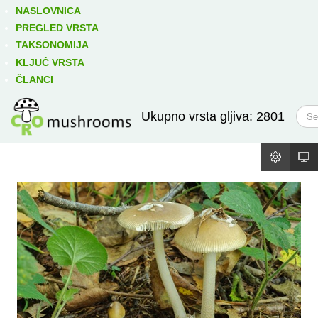
Izravno podređene niže takse:
prikaži
NASLOVNICA
PREGLED VRSTA
TAKSONOMIJA
KLJUČ VRSTA
ČLANCI
T
Ukupno vrsta gljiva: 2801
r
a
ž
i