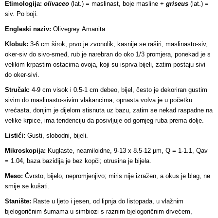
Etimologija:
olivaceo
(lat.) = maslinast, boje masline +
griseus
(lat.) =
siv. Po boji.
Engleski naziv:
Olivegrey Amanita
Klobuk:
3-6 cm širok, prvo je zvonolik, kasnije se raširi, maslinasto-siv,
oker-siv do sivo-smeđ, rub je narebran do oko 1/3 promjera, ponekad je s
velikim krpastim ostacima ovoja, koji su isprva bijeli, zatim postaju sivi
do oker-sivi.
Stručak:
4-9 cm visok i 0.5-1 cm debeo, bijel, često je dekoriran gustim
sivim do maslinasto-sivim vlakancima; opnasta volva je u početku
vrećasta, donjim je dijelom stisnuta uz bazu, zatim se nekad raspadne na
velike krpice, ima tendenciju da posivljuje od gornjeg ruba prema dolje.
Listići:
Gusti, slobodni, bijeli.
Mikroskopija:
Kuglaste, neamiloidne, 9-13 x 8.5-12 µm, Q = 1-1.1, Qav
= 1.04, baza bazidija je bez kopči; otrusina je bijela.
Meso:
Čvrsto, bijelo, nepromjenjivo; miris nije izražen, a okus je blag, ne
smije se kušati.
Stanište:
Raste u ljeto i jesen, od lipnja do listopada, u vlažnim
bjelogoričnim šumama u simbiozi s raznim bjelogoričnim drvećem,