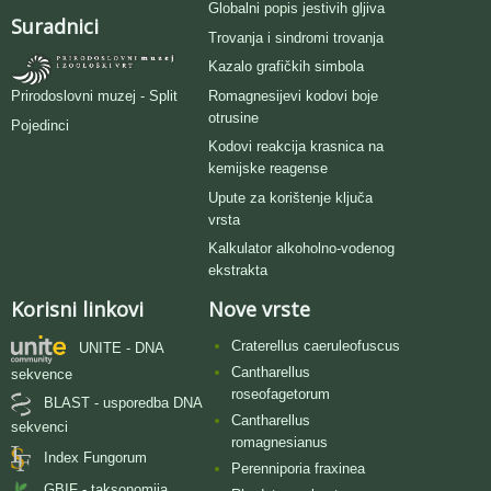
Globalni popis jestivih gljiva
Suradnici
Trovanja i sindromi trovanja
Kazalo grafičkih simbola
Romagnesijevi kodovi boje
Prirodoslovni muzej - Split
otrusine
Pojedinci
Kodovi reakcija krasnica na
kemijske reagense
Upute za korištenje ključa
vrsta
Kalkulator alkoholno-vodenog
ekstrakta
Korisni linkovi
Nove vrste
Craterellus caeruleofuscus
UNITE - DNA
Cantharellus
sekvence
roseofagetorum
BLAST - usporedba DNA
Cantharellus
sekvenci
romagnesianus
Index Fungorum
Perenniporia fraxinea
GBIF - taksonomija