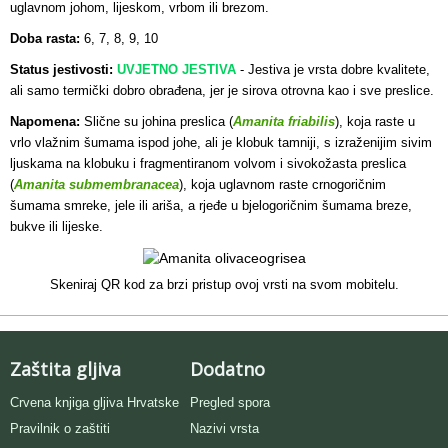
uglavnom johom, lijeskom, vrbom ili brezom.
Doba rasta:
6, 7, 8, 9, 10
Status jestivosti:
UVJETNO JESTIVA
- Jestiva je vrsta dobre kvalitete,
ali samo termički dobro obrađena, jer je sirova otrovna kao i sve preslice.
Napomena:
Slične su johina preslica (
Amanita friabilis
), koja raste u
vrlo vlažnim šumama ispod johe, ali je klobuk tamniji, s izraženijim sivim
ljuskama na klobuku i fragmentiranom volvom i sivokožasta preslica
(
Amanita submembranacea
), koja uglavnom raste crnogoričnim
šumama smreke, jele ili ariša, a rjeđe u bjelogoričnim šumama breze,
bukve ili lijeske.
Skeniraj QR kod za brzi pristup ovoj vrsti na svom mobitelu.
Zaštita gljiva
Dodatno
Crvena knjiga gljiva Hrvatske
Pregled spora
Pravilnik o zaštiti
Nazivi vrsta