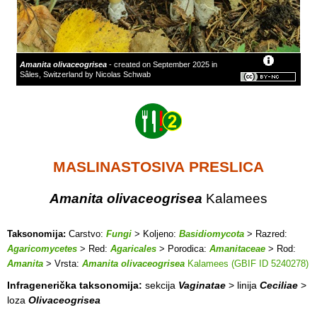
Amanita olivaceogrisea
- created on September 2025 in
Sâles, Switzerland by Nicolas Schwab
MASLINASTOSIVA PRESLICA
Amanita olivaceogrisea
Kalamees
Taksonomija:
Carstvo:
Fungi
> Koljeno:
Basidiomycota
> Razred:
Agaricomycetes
> Red:
Agaricales
> Porodica:
Amanitaceae
> Rod:
Amanita
> Vrsta:
Amanita olivaceogrisea
Kalamees (GBIF ID 5240278)
Infragenerička taksonomija:
sekcija
Vaginatae
> linija
Ceciliae
>
loza
Olivaceogrisea