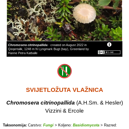
Chromosera citrinopallida
- created on August 2022 in
Qeqertalik, 1248 m N Lyngmark Bugt (bay), Greenland by
Hanne Petra Katballe
SVIJETLOŽUTA VLAŽNICA
Chromosera citrinopallida
(A.H.Sm. & Hesler)
Vizzini & Ercole
Taksonomija:
Carstvo:
Fungi
> Koljeno:
Basidiomycota
> Razred: