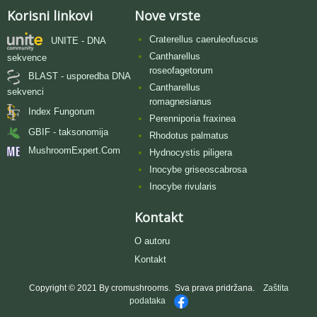
Korisni linkovi
Nove vrste
Craterellus caeruleofuscus
UNITE - DNA
Cantharellus
sekvence
roseofagetorum
BLAST - usporedba DNA
Cantharellus
sekvenci
romagnesianus
Index Fungorum
Perenniporia fraxinea
GBIF - taksonomija
Rhodotus palmatus
MushroomExpert.Com
Hydnocystis piligera
Inocybe griseoscabrosa
Inocybe rivularis
Kontakt
O autoru
Kontakt
Copyright © 2021 By cromushrooms. Sva prava pridržana.
Zaštita
podataka