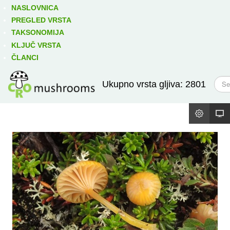
Izravno podređene niže takse:
prikaži
NASLOVNICA
PREGLED VRSTA
TAKSONOMIJA
KLJUČ VRSTA
ČLANCI
T
Ukupno vrsta gljiva: 2801
r
a
ž
i