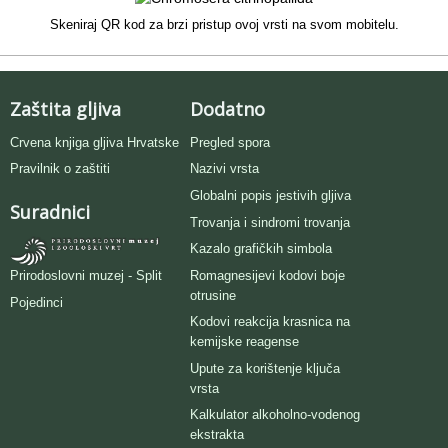
Skeniraj QR kod za brzi pristup ovoj vrsti na svom mobitelu.
Zaštita gljiva
Dodatno
Crvena knjiga gljiva Hrvatske
Pregled spora
Pravilnik o zaštiti
Nazivi vrsta
Globalni popis jestivih gljiva
Suradnici
Trovanja i sindromi trovanja
Kazalo grafičkih simbola
Romagnesijevi kodovi boje
Prirodoslovni muzej - Split
otrusine
Pojedinci
Kodovi reakcija krasnica na
kemijske reagense
Upute za korištenje ključa
vrsta
Kalkulator alkoholno-vodenog
ekstrakta