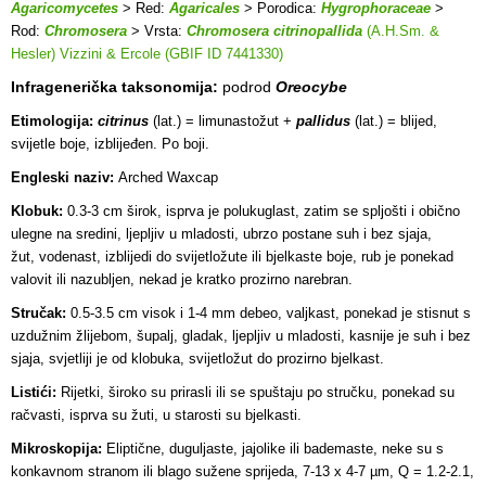
Agaricomycetes
> Red:
Agaricales
> Porodica:
Hygrophoraceae
>
Rod:
Chromosera
> Vrsta:
Chromosera citrinopallida
(A.H.Sm. &
Hesler) Vizzini & Ercole (GBIF ID 7441330)
Infragenerička taksonomija:
podrod
Oreocybe
Etimologija:
citrinus
(lat.) = limunastožut +
pallidus
(lat.) = blijed,
svijetle boje, izblijeđen. Po boji.
Engleski naziv:
Arched Waxcap
Klobuk:
0.3-3 cm širok, isprva je polukuglast, zatim se spljošti i obično
ulegne na sredini, ljepljiv u mladosti, ubrzo postane suh i bez sjaja,
žut, vodenast, izblijedi do svijetložute ili bjelkaste boje, rub je ponekad
valovit ili nazubljen, nekad je kratko prozirno narebran.
Stručak:
0.5-3.5 cm visok i 1-4 mm debeo, valjkast, ponekad je stisnut s
uzdužnim žlijebom, šupalj, gladak, ljepljiv u mladosti, kasnije je suh i bez
sjaja, svjetliji je od klobuka, svijetložut do prozirno bjelkast.
Listići:
Rijetki, široko su prirasli ili se spuštaju po stručku, ponekad su
račvasti, isprva su žuti, u starosti su bjelkasti.
Mikroskopija:
Eliptične, duguljaste, jajolike ili bademaste, neke su s
konkavnom stranom ili blago sužene sprijeda, 7-13 x 4-7 µm, Q = 1.2-2.1,