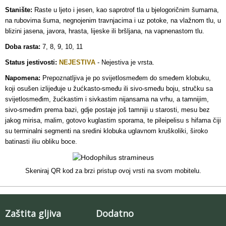
Stanište:
Raste u ljeto i jesen, kao saprotrof tla u bjelogoričnim šumama,
na rubovima šuma, negnojenim travnjacima i uz potoke, na vlažnom tlu, u
blizini jasena, javora, hrasta, lijeske ili bršljana, na vapnenastom tlu.
Doba rasta:
7, 8, 9, 10, 11
Status jestivosti:
NEJESTIVA
- Nejestiva je vrsta.
Napomena:
Prepoznatljiva je po svijetlosmeđem do smeđem klobuku,
koji osušen izlijeđuje u žućkasto-smeđu ili sivo-smeđu boju, stručku sa
svijetlosmeđim, žućkastim i sivkastim nijansama na vrhu, a tamnijim,
sivo-smeđim prema bazi, gdje postaje još tamniji u starosti, mesu bez
jakog mirisa, malim, gotovo kuglastim sporama, te pileipelisu s hifama čiji
su terminalni segmenti na sredini klobuka uglavnom kruškoliki, široko
batinasti iliu obliku boce.
Skeniraj QR kod za brzi pristup ovoj vrsti na svom mobitelu.
Zaštita gljiva
Dodatno