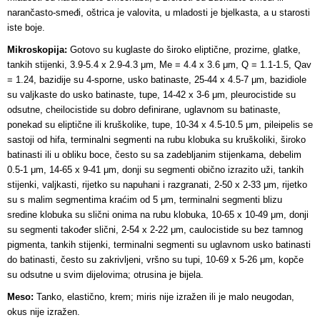
narančasto-smeđi, oštrica je valovita, u mladosti je bjelkasta, a u starosti
iste boje.
Mikroskopija:
Gotovo su kuglaste do široko eliptične, prozirne, glatke,
tankih stijenki, 3.9-5.4 x 2.9-4.3 μm, Me = 4.4 x 3.6 μm, Q = 1.1-1.5, Qav
= 1.24, bazidije su 4-sporne, usko batinaste, 25-44 x 4.5-7 μm, bazidiole
su valjkaste do usko batinaste, tupe, 14-42 x 3-6 μm, pleurocistide su
odsutne, cheilocistide su dobro definirane, uglavnom su batinaste,
ponekad su eliptične ili kruškolike, tupe, 10-34 x 4.5-10.5 μm, pileipelis se
sastoji od hifa, terminalni segmenti na rubu klobuka su kruškoliki, široko
batinasti ili u obliku boce, često su sa zadebljanim stijenkama, debelim
0.5-1 μm, 14-65 x 9-41 μm, donji su segmenti obično izrazito uži, tankih
stijenki, valjkasti, rijetko su napuhani i razgranati, 2-50 x 2-33 μm, rijetko
su s malim segmentima kraćim od 5 μm, terminalni segmenti blizu
sredine klobuka su slični onima na rubu klobuka, 10-65 x 10-49 μm, donji
su segmenti također slični, 2-54 x 2-22 μm, caulocistide su bez tamnog
pigmenta, tankih stijenki, terminalni segmenti su uglavnom usko batinasti
do batinasti, često su zakrivljeni, vršno su tupi, 10-69 x 5-26 μm, kopče
su odsutne u svim dijelovima; otrusina je bijela.
Meso:
Tanko, elastično, krem; miris nije izražen ili je malo neugodan,
okus nije izražen.