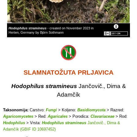
Hodophilus stramineus
- created on November 2023 in
Herten, Germany by Björn Sothmann
SLAMNATOŽUTA PRLJAVICA
Hodophilus stramineus
Jančovič., Dima &
Adamčík
Taksonomija:
Carstvo:
Fungi
> Koljeno:
Basidiomycota
> Razred:
Agaricomycetes
> Red:
Agaricales
> Porodica:
Clavariaceae
> Rod:
Hodophilus
> Vrsta:
Hodophilus stramineus
Jančovič., Dima &
Adamčík (GBIF ID 10697452)