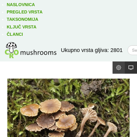
Izravno podređene niže takse:
prikaži
NASLOVNICA
PREGLED VRSTA
TAKSONOMIJA
KLJUČ VRSTA
ČLANCI
T
Ukupno vrsta gljiva: 2801
r
a
ž
i