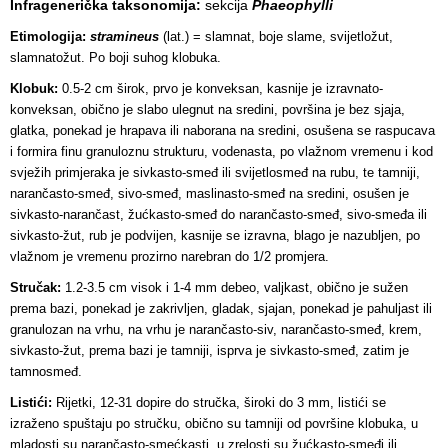
Infragenerička taksonomija:
sekcija
Phaeophylli
Etimologija:
stramineus
(lat.) = slamnat, boje slame, svijetložut,
slamnatožut. Po boji suhog klobuka.
Klobuk:
0.5-2 cm širok, prvo je konveksan, kasnije je izravnato-
konveksan, obično je slabo ulegnut na sredini, površina je bez sjaja,
glatka, ponekad je hrapava ili naborana na sredini, osušena se raspucava
i formira finu granuloznu strukturu, vodenasta, po vlažnom vremenu i kod
svježih primjeraka je sivkasto-smeđ ili svijetlosmeđ na rubu, te tamniji,
narančasto-smeđ, sivo-smeđ, maslinasto-smeđ na sredini, osušen je
sivkasto-narančast, žućkasto-smeđ do narančasto-smeđ, sivo-smeđa ili
sivkasto-žut, rub je podvijen, kasnije se izravna, blago je nazubljen, po
vlažnom je vremenu prozirno narebran do 1/2 promjera.
Stručak:
1.2-3.5 cm visok i 1-4 mm debeo, valjkast, obično je sužen
prema bazi, ponekad je zakrivljen, gladak, sjajan, ponekad je pahuljast ili
granulozan na vrhu, na vrhu je narančasto-siv, narančasto-smeđ, krem,
sivkasto-žut, prema bazi je tamniji, isprva je sivkasto-smeđ, zatim je
tamnosmeđ.
Listići:
Rijetki, 12-31 dopire do stručka, široki do 3 mm, listići se
izraženo spuštaju po stručku, obično su tamniji od površine klobuka, u
mladosti su narančasto-smećkasti, u zrelosti su žućkasto-smeđi ili