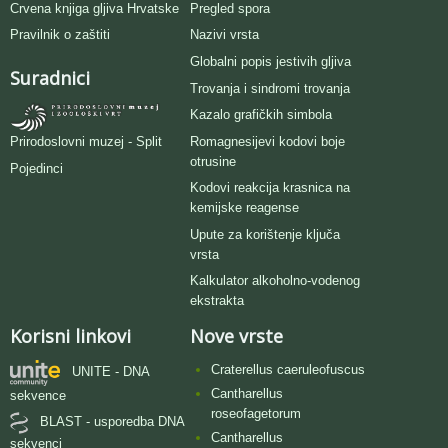
Crvena knjiga gljiva Hrvatske
Pregled spora
Pravilnik o zaštiti
Nazivi vrsta
Globalni popis jestivih gljiva
Suradnici
Trovanja i sindromi trovanja
Kazalo grafičkih simbola
Romagnesijevi kodovi boje
Prirodoslovni muzej - Split
otrusine
Pojedinci
Kodovi reakcija krasnica na
kemijske reagense
Upute za korištenje ključa
vrsta
Kalkulator alkoholno-vodenog
ekstrakta
Korisni linkovi
Nove vrste
Craterellus caeruleofuscus
UNITE - DNA
Cantharellus
sekvence
roseofagetorum
BLAST - usporedba DNA
Cantharellus
sekvenci