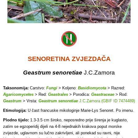
SENORETINA ZVJEZDAČA
Geastrum senoretiae
J.C.Zamora
Taksonomija:
Carstvo:
Fungi
> Koljeno:
Basidiomycota
> Razred:
Agaricomycetes
> Red:
Geastrales
> Porodica:
Geastraceae
> Rod:
Geastrum
> Vrsta:
Geastrum senoretiae
J.C.Zamora (GBIF ID 7474489)
Etimologija:
U čast francuske mikologinje Marie-Lys Senoret. Po imenu.
Plodno tijelo:
1.3-3.5 cm široko, n
eposredno prije širenja je kuglasto,
zatim se egzoperidij
dijeli na 4-8 nejednakih krakova poput morske
zvijezde, uglavnom su lučno zakrivljeni, ali ponekad su ravni, nije