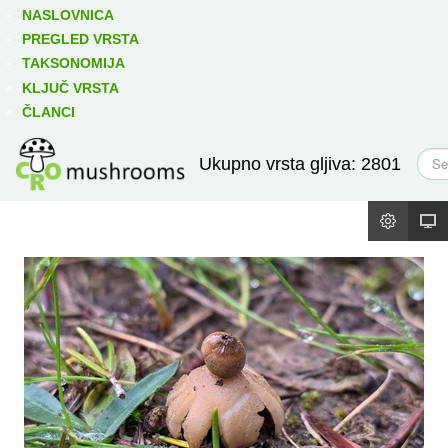
Izravno podređene niže takse:
prikaži
NASLOVNICA
PREGLED VRSTA
TAKSONOMIJA
KLJUČ VRSTA
ČLANCI
T
Ukupno vrsta gljiva: 2801
r
a
ž
i