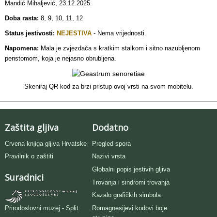
Mandić Mihaljević, 23.12.2025.
Doba rasta:
8, 9, 10, 11, 12
Status jestivosti:
NEJESTIVA
- Nema vrijednosti.
Napomena:
Mala je zvjezdača s kratkim stalkom i sitno nazubljenom
peristomom, koja je nejasno obrubljena.
Skeniraj QR kod za brzi pristup ovoj vrsti na svom mobitelu.
Zaštita gljiva
Dodatno
Crvena knjiga gljiva Hrvatske
Pregled spora
Pravilnik o zaštiti
Nazivi vrsta
Globalni popis jestivih gljiva
Suradnici
Trovanja i sindromi trovanja
Kazalo grafičkih simbola
Romagnesijevi kodovi boje
Prirodoslovni muzej - Split