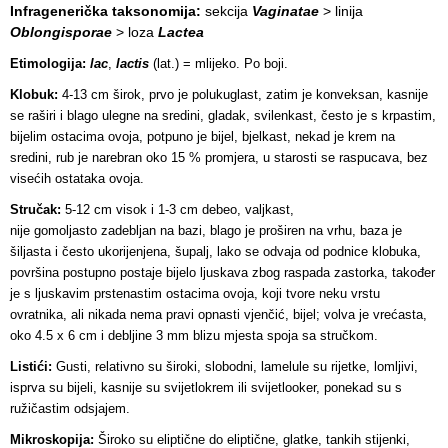
Infragenerička taksonomija:
sekcija
Vaginatae
> linija
Oblongisporae
> loza
Lactea
Etimologija:
lac
,
lactis
(lat.) = mlijeko. Po boji.
Klobuk:
4-13 cm širok, prvo je polukuglast, zatim je konveksan, kasnije
se raširi i blago ulegne na sredini, gladak, svilenkast, često je s krpastim,
bijelim ostacima ovoja, potpuno je bijel, bjelkast, nekad je krem na
sredini, rub je narebran oko 15 % promjera, u starosti se raspucava, bez
visećih ostataka ovoja.
Stručak:
5-12 cm visok i 1-3 cm debeo, valjkast,
nije gomoljasto zadebljan na bazi, blago je proširen na vrhu, baza je
šiljasta i često ukorijenjena, šupalj, lako se odvaja od podnice klobuka,
površina postupno postaje bijelo ljuskava zbog raspada zastorka, također
je s ljuskavim prstenastim ostacima ovoja, koji tvore neku vrstu
ovratnika, ali nikada nema pravi opnasti vjenčić, bijel; volva je vrećasta,
oko 4.5 x 6 cm i debljine 3 mm blizu mjesta spoja sa stručkom.
Listići:
Gusti, relativno su široki, slobodni, lamelule su rijetke, lomljivi,
isprva su bijeli, kasnije su svijetlokrem ili svijetlooker, ponekad su s
ružičastim odsjajem.
Mikroskopija:
Široko su eliptične do eliptične, glatke, tankih stijenki,