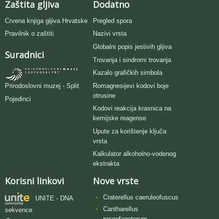
Zaštita gljiva
Dodatno
Crvena knjiga gljiva Hrvatske
Pregled spora
Pravilnik o zaštiti
Nazivi vrsta
Globalni popis jestivih gljiva
Suradnici
Trovanja i sindromi trovanja
Kazalo grafičkih simbola
Romagnesijevi kodovi boje
Prirodoslovni muzej - Split
otrusine
Pojedinci
Kodovi reakcija krasnica na
kemijske reagense
Upute za korištenje ključa
vrsta
Kalkulator alkoholno-vodenog
ekstrakta
Korisni linkovi
Nove vrste
Craterellus caeruleofuscus
UNITE - DNA
Cantharellus
sekvence
roseofagetorum