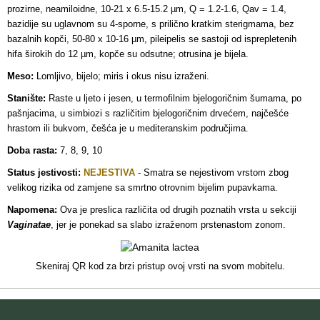
prozirne, neamiloidne, 10-21 x 6.5-15.2 µm, Q = 1.2-1.6, Qav = 1.4,
bazidije su uglavnom su 4-sporne, s prilično kratkim sterigmama, bez
bazalnih kopči, 50-80 x 10-16 µm, pileipelis se sastoji od isprepletenih
hifa širokih do 12 µm, kopče su odsutne; otrusina je bijela.
Meso:
Lomljivo, bijelo; miris i okus nisu izraženi.
Stanište:
Raste u ljeto i jesen, u termofilnim bjelogoričnim šumama, po
pašnjacima, u simbiozi s različitim bjelogoričnim drvećem, najčešće
hrastom ili bukvom, češća je u mediteranskim područjima.
Doba rasta:
7, 8, 9, 10
Status jestivosti:
NEJESTIVA
- Smatra se nejestivom vrstom zbog
velikog rizika od zamjene sa smrtno otrovnim bijelim pupavkama.
Napomena:
Ova je preslica različita od drugih poznatih vrsta u sekciji
Vaginatae
, jer je ponekad sa slabo izraženom prstenastom zonom.
Skeniraj QR kod za brzi pristup ovoj vrsti na svom mobitelu.