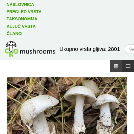
Izravno podređene niže takse:
prikaži
NASLOVNICA
PREGLED VRSTA
TAKSONOMIJA
KLJUČ VRSTA
ČLANCI
T
Ukupno vrsta gljiva: 2801
r
a
ž
i