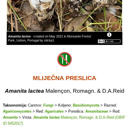
Amanita lactea
- created on May 2021 in Monsanto Forest
Park, Lisbon, Portugal by stickp1
MLIJEČNA PRESLICA
Amanita lactea
Malençon, Romagn. & D.A.Reid
Taksonomija:
Carstvo:
Fungi
> Koljeno:
Basidiomycota
> Razred:
Agaricomycetes
> Red:
Agaricales
> Porodica:
Amanitaceae
> Rod:
Amanita
> Vrsta:
Amanita lactea
Malençon, Romagn. & D.A.Reid (GBIF
ID 5452017)