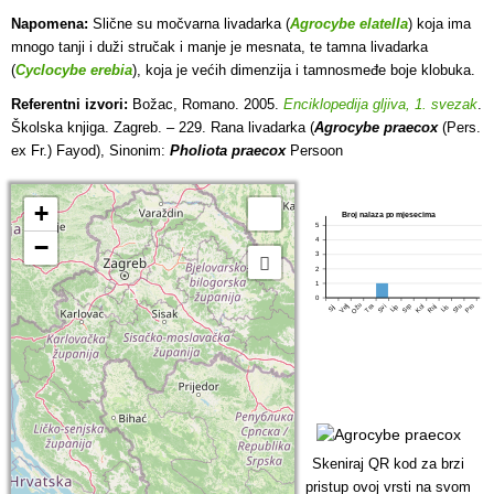
Napomena:
Slične su močvarna livadarka (
Agrocybe elatella
) koja ima
mnogo tanji i duži stručak i manje je mesnata, te tamna livadarka
(
Cyclocybe erebia
), koja je većih dimenzija i tamnosmeđe boje klobuka.
Referentni izvori:
Božac, Romano. 2005.
Enciklopedija gljiva, 1. svezak
.
Školska knjiga. Zagreb. – 229. Rana livadarka (
Agrocybe praecox
(Pers.
ex Fr.) Fayod), Sinonim:
Pholiota praecox
Persoon
+
Broj nalaza po mjesecima
5
−
4
3
2
1
0
Ožu
Tra
Srp
Pro
Velj
Lip
Stu
Svi
Kol
Ruj
Lis
Sij
Skeniraj QR kod za brzi
pristup ovoj vrsti na svom