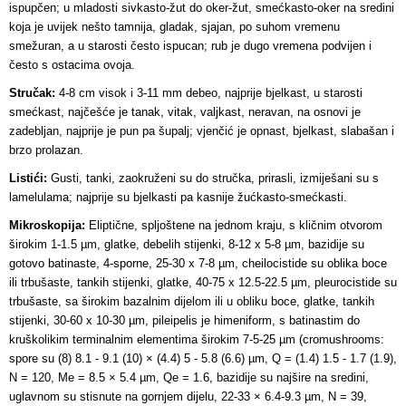
ispupčen; u mladosti sivkasto-žut do oker-žut, smećkasto-oker na sredini
koja je uvijek nešto tamnija, gladak, sjajan, po suhom vremenu
smežuran, a u starosti često ispucan; rub je dugo vremena podvijen i
često s ostacima ovoja.
Stručak:
4-8 cm visok i 3-11 mm debeo, najprije bjelkast, u starosti
smećkast, najčešće je tanak, vitak, valjkast, neravan, na osnovi je
zadebljan, najprije je pun pa šupalj; vjenčić je opnast, bjelkast, slabašan i
brzo prolazan.
Listići:
Gusti, tanki, zaokruženi su do stručka, prirasli, izmiješani su s
lamelulama; najprije su bjelkasti pa kasnije žućkasto-smećkasti.
Mikroskopija:
Eliptične, spljoštene na jednom kraju, s kličnim otvorom
širokim 1-1.5 µm, glatke, debelih stijenki, 8-12 x 5-8 µm, bazidije su
gotovo batinaste, 4-sporne, 25-30 x 7-8 µm, cheilocistide su oblika boce
ili trbušaste, tankih stijenki, glatke, 40-75 x 12.5-22.5 µm, pleurocistide su
trbušaste, sa širokim bazalnim dijelom ili u obliku boce, glatke, tankih
stijenki, 30-60 x 10-30 µm, pileipelis je himeniform, s batinastim do
kruškolikim terminalnim elementima širokim 7-5-25 µm (cromushrooms:
spore su (8) 8.1 - 9.1 (10) × (4.4) 5 - 5.8 (6.6) µm, Q = (1.4) 1.5 - 1.7 (1.9),
N = 120, Me = 8.5 × 5.4 µm, Qe = 1.6, bazidije su najšire na sredini,
uglavnom su stisnute na gornjem dijelu, 22-33 × 6.4-9.3 µm, N = 39,