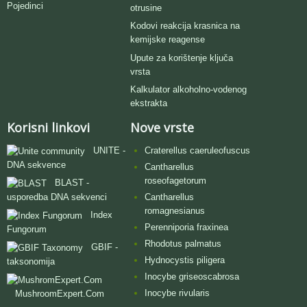
Pojedinci
otrusine
Kodovi reakcija krasnica na
kemijske reagense
Upute za korištenje ključa
vrsta
Kalkulator alkoholno-vodenog
ekstrakta
Korisni linkovi
Nove vrste
UNITE -
Craterellus caeruleofuscus
DNA sekvence
Cantharellus
roseofagetorum
BLAST -
usporedba DNA sekvenci
Cantharellus
romagnesianus
Index
Perenniporia fraxinea
Fungorum
Rhodotus palmatus
GBIF -
Hydnocystis piligera
taksonomija
Inocybe griseoscabrosa
Inocybe rivularis
MushroomExpert.Com