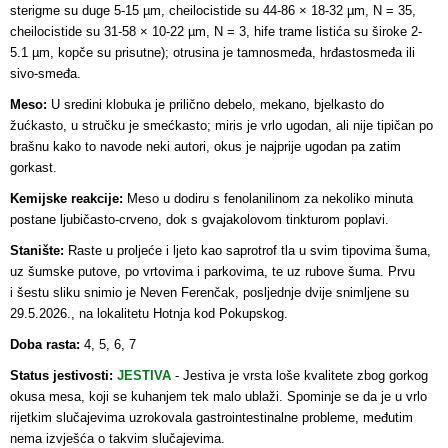
sterigme su duge 5-15 µm, cheilocistide su 44-86 × 18-32 µm, N = 35,
cheilocistide su 31-58 × 10-22 µm, N = 3, hife trame listića su široke 2-
5.1 µm, kopče su prisutne); otrusina je tamnosmeđa, hrđastosmeđa ili
sivo-smeđa.
Meso:
U sredini klobuka je prilično debelo, mekano, bjelkasto do
žućkasto, u stručku je smećkasto; miris je vrlo ugodan, ali nije tipičan po
brašnu kako to navode neki autori, okus je najprije ugodan pa zatim
gorkast.
Kemijske reakcije:
Meso u dodiru s fenolanilinom za nekoliko minuta
postane ljubičasto-crveno, dok s gvajakolovom tinkturom poplavi.
Stanište:
Raste u proljeće i ljeto kao saprotrof tla u svim tipovima šuma,
uz šumske putove, po vrtovima i parkovima, te uz rubove šuma. Prvu
i šestu sliku snimio je Neven Ferenčak, posljednje dvije snimljene su
29.5.2026., na lokalitetu Hotnja kod Pokupskog.
Doba rasta:
4, 5, 6, 7
Status jestivosti:
JESTIVA
- Jestiva je vrsta loše kvalitete zbog gorkog
okusa mesa, koji se kuhanjem tek malo ublaži. Spominje se da je u vrlo
rijetkim slučajevima uzrokovala gastrointestinalne probleme, međutim
nema izvješća o takvim slučajevima.