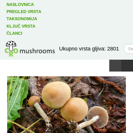
Izravno podređene niže takse:
prikaži
NASLOVNICA
PREGLED VRSTA
TAKSONOMIJA
KLJUČ VRSTA
ČLANCI
T
Ukupno vrsta gljiva: 2801
r
a
ž
i