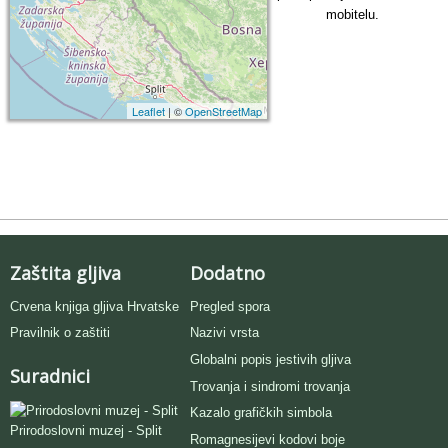
mobitelu.
Leaflet
| ©
OpenStreetMap
Zaštita gljiva
Dodatno
Crvena knjiga gljiva Hrvatske
Pregled spora
Pravilnik o zaštiti
Nazivi vrsta
Globalni popis jestivih gljiva
Suradnici
Trovanja i sindromi trovanja
Kazalo grafičkih simbola
Prirodoslovni muzej - Split
Romagnesijevi kodovi boje