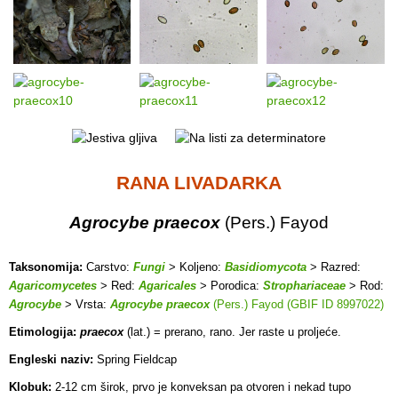
RANA LIVADARKA
Agrocybe praecox
(Pers.) Fayod
Taksonomija:
Carstvo:
Fungi
> Koljeno:
Basidiomycota
> Razred:
Agaricomycetes
> Red:
Agaricales
> Porodica:
Strophariaceae
> Rod:
Agrocybe
> Vrsta:
Agrocybe praecox
(Pers.) Fayod (GBIF ID 8997022)
Etimologija:
praecox
(lat.) = prerano, rano. Jer raste u proljeće.
Engleski naziv:
Spring Fieldcap
Klobuk:
2-12 cm širok, prvo je konveksan pa otvoren i nekad tupo