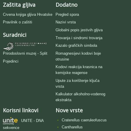
Zaštita gljiva
Dodatno
Crvena knjiga gljiva Hrvatske
Pregled spora
Pravilnik o zaštiti
Nazivi vrsta
Globalni popis jestivih gljiva
Suradnici
Trovanja i sindromi trovanja
Kazalo grafičkih simbola
Romagnesijevi kodovi boje
Prirodoslovni muzej - Split
otrusine
Pojedinci
Kodovi reakcija krasnica na
kemijske reagense
Upute za korištenje ključa
vrsta
Kalkulator alkoholno-vodenog
ekstrakta
Korisni linkovi
Nove vrste
Craterellus caeruleofuscus
UNITE - DNA
Cantharellus
sekvence