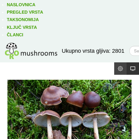
Izravno podređene niže takse:
prikaži
NASLOVNICA
PREGLED VRSTA
TAKSONOMIJA
KLJUČ VRSTA
ČLANCI
T
Ukupno vrsta gljiva: 2801
r
a
ž
i