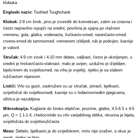
klobuka.
Engleski naziv:
Toothed Toughshank
Klobuk:
2-9 cm širok, prvo je zvonolik do konveksan, zatim se izravna i
često nepravilno ispupči na sredini, površina je sjajna po vlažnom
vremenu, gola, glatka, vodenasta, žućkasto-smeđ, narančasto-smeđ,
crveno-smeđ do tamnosmeđ, vremenom izblijedi, rub je podvijen, kasnije
je valovit.
Stručak:
4-9 cm visok i 4-10 mm debeo, valjkast, često je ukorijenjen, u
sredini je hrskavičasto-vlaknast, malo je uvijen, uzdužno je ižijebljen,
bijelo-krem do svijetlosmeđ, na vrhu je svjetliji, rijetko je sa slabom
ružičastom nijansom.
Listići:
Vrlo su gusti, zaokruženi su uz stručak, prirasli, bjelkasti,
svijetložuti do svijetlosmeđi, kasnije su s hrđastosmeđim pjegicama,
oštrica je nazubljena.
Mikroskopija:
Kuglaste do široko eliptične, prozirne, glatke, 4.5-6.5 x 4-5
µm, Q = 1.1-1.4, cheilocistide su vrlo varijabilnog oblika; otrusina je bijela,
svijetložuta do svijetloružičasta.
Meso:
Debelo, bjelkasto je do svijetlokrem; miris nije izražen, a okus je
gorak, rijetko je blag.