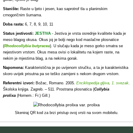
Stanište:
Raste u ljeto i jesen, kao saprotrof tla u planinskim
crnogoričnim šumama.
Doba rasta:
6, 7, 8, 9, 10, 11
Status jestivosti:
JESTIVA
-
Jestiva je vrsta osrednje kvalitete kada je
meso blagog okusa. Okus joj je bolji nego kod maslačne plosnatice
(
Rhodocollybia butyracea
). U slučaju kada je meso gorko smatra se
nejestivom vrstom. Okus mesa ovisi o lokalitetu na kojem raste, na
nekim je mjestima blag, a na nekima gorak.
Napomena:
Karakteristična je po uvijenom stručku, a ta je karakteristika
skoro uvijek prisutna pa se teško zamijeni s nekom drugom vrstom.
Referentni izvori:
Božac, Romano. 2005.
Enciklopedija gljiva, 1. svezak
.
Školska knjiga. Zagreb. – 511. Prostrana plosnatica (
Collybia
prolixa
(Hornem.: Fr.) Gill.)
Skeniraj QR kod za brzi pristup ovoj vrsti na svom mobitelu.