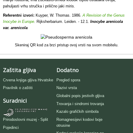
pahuljasti vrhu stručka i prilično jaki miris.
Referentni izvori:
Kuyper, W. Thomas. 1986.
A Revision of the Genus
Inocybe in Europe
. Rijksherbarium. Leiden. - 12.1.
Inocybe arenicola
var. arenicola
Skeniraj QR kod za brzi pristup ovoj vrsti na svom mobitelu.
Zaštita gljiva
Dodatno
Crvena knjiga gljiva Hrvatske
Pregled spora
Pravilnik o zaštiti
Nazivi vrsta
Globalni popis jestivih gljiva
Suradnici
Trovanja i sindromi trovanja
Kazalo grafičkih simbola
Romagnesijevi kodovi boje
Prirodoslovni muzej - Split
otrusine
Pojedinci