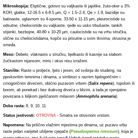
Mikroskopija:
Eliptične, gotovo su valjkaste ili jajolike, žuto-oker u 3%
KOH, glatke, 12-16.5 x 6-8.5 µm, Q = 1.5–2.4, Qe = 1.9, bazidije su
batinaste, uglavnom su 4-sporne, 33-50 x 11-15 µm, pleurocistide su
odsutne, cheilocistide su valjkaste, rjeđe su usko trbušaste, tankih
stijenki, bezbojne, 40-80 x 10-20 µm, caulocistide su na vrhu stručka,
slične su cheilocistidama, kopče su prisutne u svim tkivima; otrusina je
smeđa.
Meso:
Debelo, vlaknasto u stručku, bjelkasto ili kasnije sa slabom
žućkastom nijansom; miris i okus nisu izraženi.
Stanište:
Raste u proljeće, ljeto i jesen, od svibnja do studeng, na
pjeskovitim terenima i dinama, u simbiozi s raznim bjelogoričnim i
crnogoričnim drvećem, obično puzavom vrbom (
Salix repens
), topolom ili
borom, ali ponekad i bez ikakvog drveća u blizini, a tada je vjerojatno
povezana s biljkom pješčanom milavom (
Ammophila arenaria
).
Doba rasta:
8, 9, 10, 11
Status jestivosti:
OTROVNA
-
Smatra se otrovnom vrstom.
Napomena:
Na prilično vlažnim mjestima po dinama, uz puzavu vrbu
raste jedan varijetet ušiljene cjepače (
Pseudosperma rimosum
), koja je
manje robusna, ima žućkasto-smeđi klobuk ispod ostataka ovoja,