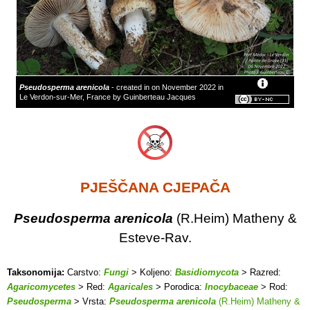
Pseudosperma arenicola
- created in on November 2022 in
Le Verdon-sur-Mer, France by Guinberteau Jacques
PJEŠČANA CJEPAČA
Pseudosperma arenicola
(R.Heim) Matheny &
Esteve-Rav.
Taksonomija:
Carstvo:
Fungi
> Koljeno:
Basidiomycota
> Razred:
Agaricomycetes
> Red:
Agaricales
> Porodica:
Inocybaceae
> Rod:
Pseudosperma
> Vrsta:
Pseudosperma arenicola
(R.Heim) Matheny &