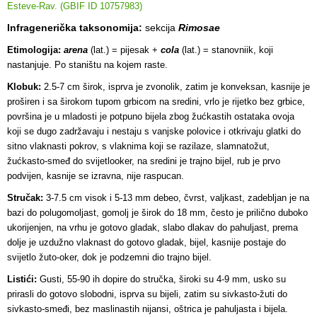
Esteve-Rav. (GBIF ID 10757983)
Infragenerička taksonomija:
sekcija
Rimosae
Etimologija:
arena
(lat.) = pijesak +
cola
(lat.) = stanovniik, koji
nastanjuje. Po staništu na kojem raste.
Klobuk:
2.5-7 cm širok, isprva je zvonolik, zatim je konveksan, kasnije je
proširen i sa širokom tupom grbicom na sredini, vrlo je rijetko bez grbice,
površina je u mladosti je potpuno bijela zbog žućkastih ostataka ovoja
koji se dugo zadržavaju i nestaju s vanjske polovice i otkrivaju glatki do
sitno vlaknasti pokrov, s vlaknima koji se razilaze, slamnatožut,
žućkasto-smeđ do svijetlooker, na sredini je trajno bijel, rub je prvo
podvijen, kasnije se izravna, nije raspucan.
Stručak:
3-7.5 cm visok i 5-13 mm debeo, čvrst, valjkast, zadebljan je na
bazi do polugomoljast, gomolj je širok do 18 mm, često je prilično duboko
ukorijenjen, na vrhu je gotovo gladak, slabo dlakav do pahuljast, prema
dolje je uzdužno vlaknast do gotovo gladak, bijel, kasnije postaje do
svijetlo žuto-oker, dok je podzemni dio trajno bijel.
Listići:
Gusti, 55-90 ih dopire do stručka, široki su 4-9 mm, usko su
prirasli do gotovo slobodni, isprva su bijeli, zatim su sivkasto-žuti do
sivkasto-smeđi, bez maslinastih nijansi, oštrica je pahuljasta i bijela.