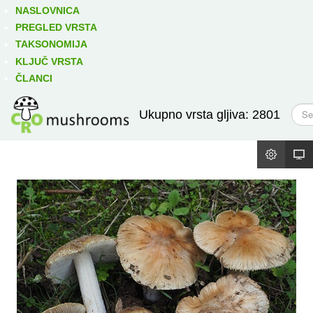
Izravno podređene niže takse:
prikaži
NASLOVNICA
PREGLED VRSTA
TAKSONOMIJA
KLJUČ VRSTA
ČLANCI
T
Ukupno vrsta gljiva: 2801
r
a
ž
i