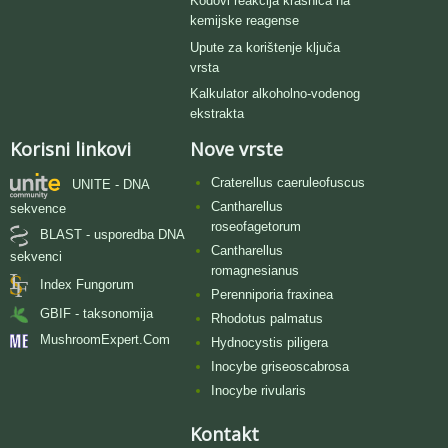
Kodovi reakcija krasnica na
kemijske reagense
Upute za korištenje ključa
vrsta
Kalkulator alkoholno-vodenog
ekstrakta
Korisni linkovi
Nove vrste
Craterellus caeruleofuscus
UNITE - DNA
Cantharellus
sekvence
roseofagetorum
BLAST - usporedba DNA
Cantharellus
sekvenci
romagnesianus
Index Fungorum
Perenniporia fraxinea
GBIF - taksonomija
Rhodotus palmatus
MushroomExpert.Com
Hydnocystis piligera
Inocybe griseoscabrosa
Inocybe rivularis
Kontakt