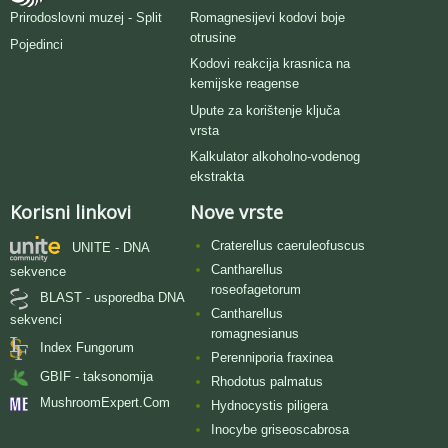
Romagnesijevi kodovi boje
Prirodoslovni muzej - Split
otrusine
Pojedinci
Kodovi reakcija krasnica na
kemijske reagense
Upute za korištenje ključa
vrsta
Kalkulator alkoholno-vodenog
ekstrakta
Korisni linkovi
Nove vrste
Craterellus caeruleofuscus
UNITE - DNA
Cantharellus
sekvence
roseofagetorum
BLAST - usporedba DNA
Cantharellus
sekvenci
romagnesianus
Index Fungorum
Perenniporia fraxinea
GBIF - taksonomija
Rhodotus palmatus
MushroomExpert.Com
Hydnocystis piligera
Inocybe griseoscabrosa