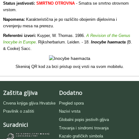
Status jestivosti:
SMRTNO OTROVNA
- Smatra se smrtno otrovnom
vrstom.
Napomena:
Karakteristična je po različito obojenim dijelovima i
crvenjenju mesa na prerezu.
Referentni izvori:
Kuyper, W. Thomas. 1986.
A Revision of the Genus
Inocybe in Europe
. Rijksherbarium. Leiden. - 18.
Inocybe haemacta
(B.
& Cooke) Sacc.
Skeniraj QR kod za brzi pristup ovoj vrsti na svom mobitelu.
Zaštita gljiva
Dodatno
Crvena knjiga gljiva Hrvatske
Pregled spora
Pravilnik o zaštiti
Nazivi vrsta
Globalni popis jestivih gljiva
Suradnici
Trovanja i sindromi trovanja
Kazalo grafičkih simbola