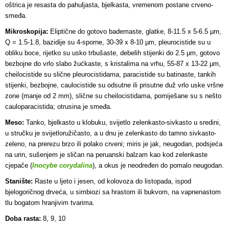
oštrica je resasta do pahuljasta, bjelkasta, vremenom postane crveno-
smeđa.
Mikroskopija:
Eliptične do gotovo bademaste, glatke, 8-11.5 x 5-6.5 µm,
Q = 1.5-1.8, bazidije su 4-sporne, 30-39 x 8-10 µm, pleurocistide su u
obliku boce, rijetko su usko trbušaste, debelih stijenki do 2.5 µm, gotovo
bezbojne do vrlo slabo žućkaste, s kristalima na vrhu, 55-87 x 13-22 µm,
cheilocistide su slične pleurocistidama, paracistide su batinaste, tankih
stijenki, bezbojne, caulocistide su odsutne ili prisutne duž vrlo uske vršne
zone (manje od 2 mm), slične su cheilocistidama, pomiješane su s nešto
cauloparacistida; otrusina je smeđa.
Meso:
Tanko, bjelkasto u klobuku, svijetlo zelenkasto-sivkasto u sredini,
u stručku je svijetloružičasto, a u dnu je zelenkasto do tamno sivkasto-
zeleno, na prerezu brzo ili polako crveni; miris je jak, neugodan, podsjeća
na urin, sušenjem je sličan na peruanski balzam kao kod zelenkaste
cjepače (
Inocybe corydalina
), a okus je neodređen do pomalo neugodan.
Stanište:
Raste u ljeto i jesen, od kolovoza do listopada, ispod
bjelogoričnog drveća, u simbiozi sa hrastom ili bukvom, na vapnenastom
tlu bogatom hranjivim tvarima.
Doba rasta:
8, 9, 10