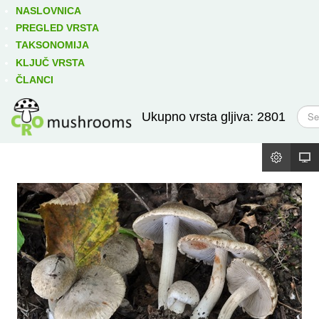
Izravno podređene niže takse:
prikaži
NASLOVNICA
PREGLED VRSTA
TAKSONOMIJA
KLJUČ VRSTA
ČLANCI
T
Ukupno vrsta gljiva: 2801
r
a
ž
i