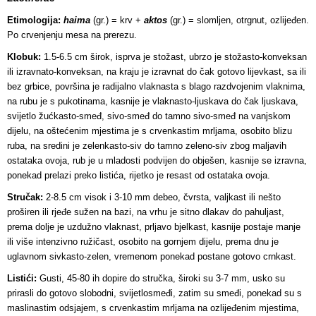
Etimologija:
haima
(gr.) = krv +
aktos
(gr.) = slomljen, otrgnut, ozlijeđen.
Po crvenjenju mesa na prerezu.
Klobuk:
1.5-6.5 cm širok, isprva je stožast, ubrzo je stožasto-konveksan
ili izravnato-konveksan, na kraju je izravnat do čak gotovo lijevkast, sa ili
bez grbice, površina je radijalno vlaknasta s blago razdvojenim vlaknima,
na rubu je s pukotinama, kasnije je vlaknasto-ljuskava do čak ljuskava,
svijetlo žućkasto-smeđ, sivo-smeđ do tamno sivo-smeđ na vanjskom
dijelu, na oštećenim mjestima je s crvenkastim mrljama, osobito blizu
ruba, na sredini je zelenkasto-siv do tamno zeleno-siv zbog maljavih
ostataka ovoja, rub je u mladosti podvijen do obješen, kasnije se izravna,
ponekad prelazi preko listića, rijetko je resast od ostataka ovoja.
Stručak:
2-8.5 cm visok i 3-10 mm debeo, čvrsta, valjkast ili nešto
proširen ili rjeđe sužen na bazi, na vrhu je sitno dlakav do pahuljast,
prema dolje je uzdužno vlaknast, prljavo bjelkast, kasnije postaje manje
ili više intenzivno ružičast, osobito na gornjem dijelu, prema dnu je
uglavnom sivkasto-zelen, vremenom ponekad postane gotovo crnkast.
Listići:
Gusti, 45-80 ih dopire do stručka, široki su 3-7 mm, usko su
prirasli do gotovo slobodni, svijetlosmeđi, zatim su smeđi, ponekad su s
maslinastim odsjajem, s crvenkastim mrljama na ozlijeđenim mjestima,