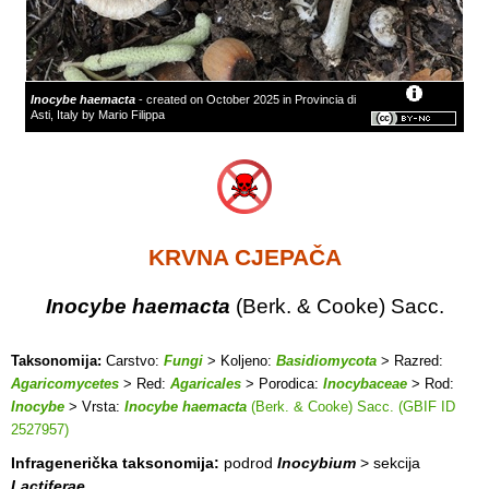
Inocybe haemacta
- created on October 2025 in Provincia di
Asti, Italy by Mario Filippa
KRVNA CJEPAČA
Inocybe haemacta
(Berk. & Cooke) Sacc.
Taksonomija:
Carstvo:
Fungi
> Koljeno:
Basidiomycota
> Razred:
Agaricomycetes
> Red:
Agaricales
> Porodica:
Inocybaceae
> Rod:
Inocybe
> Vrsta:
Inocybe haemacta
(Berk. & Cooke) Sacc. (GBIF ID
2527957)
Infragenerička taksonomija:
podrod
Inocybium
> sekcija
Lactiferae