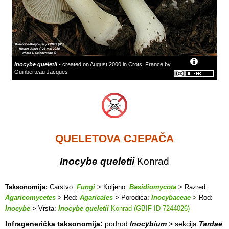
Inocybe queletii
- created on August 2000 in Crots, France by
Guinberteau Jacques
QUELETOVA CJEPAČA
Inocybe queletii
Konrad
Taksonomija:
Carstvo:
Fungi
> Koljeno:
Basidiomycota
> Razred:
Agaricomycetes
> Red:
Agaricales
> Porodica:
Inocybaceae
> Rod:
Inocybe
> Vrsta:
Inocybe queletii
Konrad (GBIF ID 7244026)
Infragenerička taksonomija:
podrod
Inocybium
> sekcija
Tardae