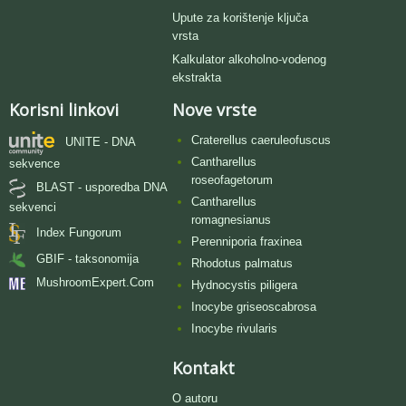
Upute za korištenje ključa
vrsta
Kalkulator alkoholno-vodenog
ekstrakta
Korisni linkovi
Nove vrste
Craterellus caeruleofuscus
UNITE - DNA
Cantharellus
sekvence
roseofagetorum
BLAST - usporedba DNA
Cantharellus
sekvenci
romagnesianus
Index Fungorum
Perenniporia fraxinea
GBIF - taksonomija
Rhodotus palmatus
MushroomExpert.Com
Hydnocystis piligera
Inocybe griseoscabrosa
Inocybe rivularis
Kontakt
O autoru