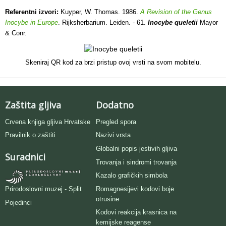
Referentni izvori:
Kuyper, W. Thomas. 1986.
A Revision of the Genus
Inocybe in Europe
. Rijksherbarium. Leiden. - 61.
Inocybe queletii
Mayor
& Conr.
Skeniraj QR kod za brzi pristup ovoj vrsti na svom mobitelu.
Zaštita gljiva
Dodatno
Crvena knjiga gljiva Hrvatske
Pregled spora
Pravilnik o zaštiti
Nazivi vrsta
Globalni popis jestivih gljiva
Suradnici
Trovanja i sindromi trovanja
Kazalo grafičkih simbola
Romagnesijevi kodovi boje
Prirodoslovni muzej - Split
otrusine
Pojedinci
Kodovi reakcija krasnica na
kemijske reagense