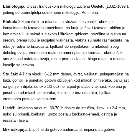
Etimologija:
U čast francuskom mikologu Lucienu Quéletu (1832.-1899.),
jednog od utemeljitelja suvremene mikologije. Po imenu.
Klobuk:
3-6 cm širok, u mladosti je stožast ili zvonolik, ubrzo je
konveksan do izravnato-konveksan, na kraju je čak i izravnat, obično je
bez grbice ili je nekad s niskom i širokom grbicom, površina je glatka na
sredini, prema rubu je radijalno vlaknasta, vlakna su malo razmaknuta, na
rubu je radijalno brazdasta, bjelkast do svijetlokrem u mladosti zbog
debelog ovoja, vremenom malo potamni i postaje kremast, oker ili čak
smeđ ispod ostataka ovoja, rub je prvo podvijen i blago resast u mladosti,
kasnije se izravna.
Stručak:
4-7 cm visok i 6-12 mm debeo, čvrst, valjkast, polugomoljast na
bazi, gomolj je ponekad gotovo obrubljen kod mladih primjeraka, pahuljast
na gornjem dijelu, do oko 1/3 dužine, ispod je slabo vlaknast, koprena je
prisutna kod mladih primjeraka, kasnije je bez ostataka, bjelkast,
vremenom postaje svijetlokrem.
Listići:
Umjereno su gusti, 60-70 ih dopire do stručka, široki su 2-4 mm,
usko su prirasli, bjelkasti, ubrzo postaju žućkasto-smeđi, oštrica je
resasta i bijela.
Mikroskopija:
Eliptične do gotovo bademaste, nejasno su gotovo