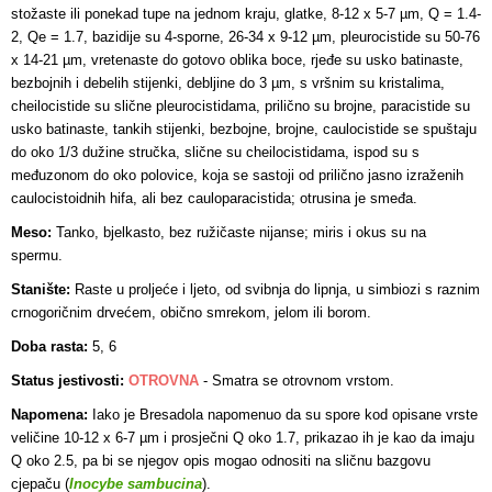
stožaste ili ponekad tupe na jednom kraju, glatke, 8-12 x 5-7 µm, Q = 1.4-
2, Qe = 1.7, bazidije su 4-sporne, 26-34 x 9-12 µm, pleurocistide su 50-76
x 14-21 µm, vretenaste do gotovo oblika boce, rjeđe su usko batinaste,
bezbojnih i debelih stijenki, debljine do 3 µm, s vršnim su kristalima,
cheilocistide su slične pleurocistidama, prilično su brojne, paracistide su
usko batinaste, tankih stijenki, bezbojne, brojne, caulocistide se spuštaju
do oko 1/3 dužine stručka, slične su cheilocistidama, ispod su s
međuzonom do oko polovice, koja se sastoji od prilično jasno izraženih
caulocistoidnih hifa, ali bez cauloparacistida; otrusina je smeđa.
Meso:
Tanko, bjelkasto, bez ružičaste nijanse; miris i okus su na
spermu.
Stanište:
Raste u proljeće i ljeto, od svibnja do lipnja, u simbiozi s raznim
crnogoričnim drvećem, obično smrekom, jelom ili borom.
Doba rasta:
5, 6
Status jestivosti:
OTROVNA
- S
matra se otrovnom vrstom.
Napomena:
Iako je Bresadola napomenuo da su spore kod opisane vrste
veličine 10-12 x 6-7 µm i prosječni Q oko 1.7, prikazao ih je kao da imaju
Q oko 2.5, pa bi se njegov opis mogao odnositi na sličnu bazgovu
cjepaču (
Inocybe sambucina
).