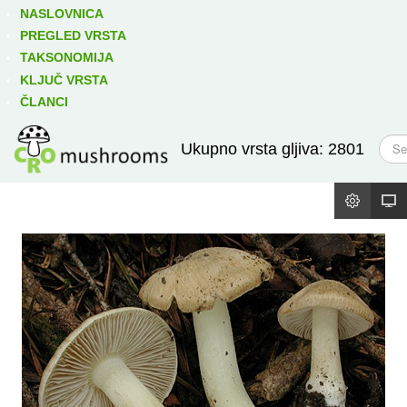
Izravno podređene niže takse:
prikaži
NASLOVNICA
PREGLED VRSTA
TAKSONOMIJA
KLJUČ VRSTA
ČLANCI
T
Ukupno vrsta gljiva: 2801
r
a
ž
i