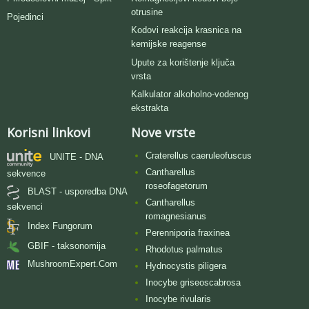
otrusine
Pojedinci
Kodovi reakcija krasnica na
kemijske reagense
Upute za korištenje ključa
vrsta
Kalkulator alkoholno-vodenog
ekstrakta
Korisni linkovi
Nove vrste
Craterellus caeruleofuscus
UNITE - DNA
Cantharellus
sekvence
roseofagetorum
BLAST - usporedba DNA
Cantharellus
sekvenci
romagnesianus
Index Fungorum
Perenniporia fraxinea
GBIF - taksonomija
Rhodotus palmatus
MushroomExpert.Com
Hydnocystis piligera
Inocybe griseoscabrosa
Inocybe rivularis