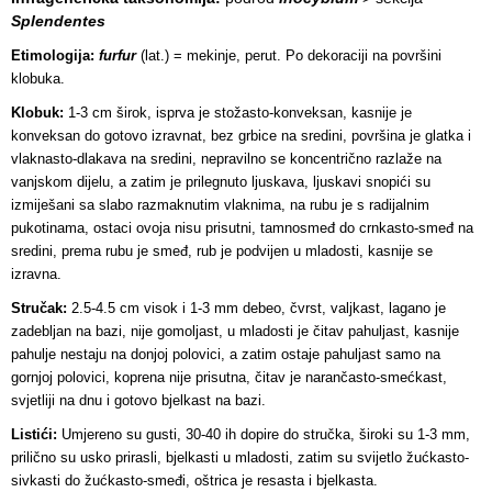
Splendentes
Etimologija:
furfur
(lat.) = mekinje, perut. Po dekoraciji na površini
klobuka.
Klobuk:
1-3 cm širok, isprva je stožasto-konveksan, kasnije je
konveksan do gotovo izravnat, bez grbice na sredini, površina je glatka i
vlaknasto-dlakava na sredini, nepravilno se koncentrično razlaže na
vanjskom dijelu, a zatim je prilegnuto ljuskava, ljuskavi snopići su
izmiješani sa slabo razmaknutim vlaknima, na rubu je s radijalnim
pukotinama, ostaci ovoja nisu prisutni, tamnosmeđ do crnkasto-smeđ na
sredini, prema rubu je smeđ, rub je podvijen u mladosti, kasnije se
izravna.
Stručak:
2.5-4.5 cm visok i 1-3 mm debeo, čvrst, valjkast, lagano je
zadebljan na bazi, nije gomoljast, u mladosti je čitav pahuljast, kasnije
pahulje nestaju na donjoj polovici, a zatim ostaje pahuljast samo na
gornjoj polovici, koprena nije prisutna, čitav je narančasto-smećkast,
svjetliji na dnu i gotovo bjelkast na bazi.
Listići:
Umjereno su gusti, 30-40 ih dopire do stručka, široki su 1-3 mm,
prilično su usko prirasli, bjelkasti u mladosti, zatim su svijetlo žućkasto-
sivkasti do žućkasto-smeđi, oštrica je resasta i bjelkasta.