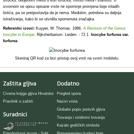
stručku, obojenom mesu u kori stručka, mirisu mesa i staništu. U
izvornom se opisu opisane vrste ne spominje promjena boje mladih
listića, pa se pretpostavlja da je nema. Međutim, potrebna su daljnja
istraživanja, kako bi se utvrdila spomenuta značajka.
Referentni izvori:
Kuyper, W. Thomas. 1986.
A Revision of the Genus
Inocybe in Europe
. Rijksherbarium. Leiden. - 72.1.
Inocybe furfurea var.
furfurea
Skeniraj QR kod za brzi pristup ovoj vrsti na svom mobitelu.
Zaštita gljiva
Dodatno
Crvena knjiga gljiva Hrvatske
Pregled spora
Pravilnik o zaštiti
Nazivi vrsta
Globalni popis jestivih gljiva
Suradnici
Trovanja i sindromi trovanja
Kazalo grafičkih simbola
Romagnesijevi kodovi boje
Prirodoslovni muzej - Split