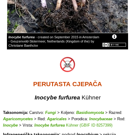
Inocybe furfurea
- created on September 2015 in Amsterdam
- Geuzenveld-Slotermeer, Netherlands (Kingdom of the) by
Christiane Baethcke
PERUTASTA CJEPAČA
Inocybe furfurea
Kühner
Taksonomija:
Carstvo:
Fungi
> Koljeno:
Basidiomycota
> Razred:
Agaricomycetes
> Red:
Agaricales
> Porodica:
Inocybaceae
> Rod:
Inocybe
> Vrsta:
Inocybe furfurea
Kühner (GBIF ID 8257399)
Infragenerička taksonomija:
podrod
Inocybium
> sekcija