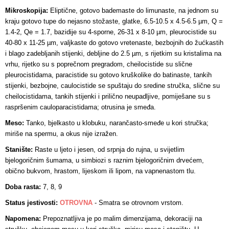
Mikroskopija:
Eliptične, gotovo bademaste do limunaste, na jednom su
kraju gotovo tupe do nejasno stožaste, glatke, 6.5-10.5 x 4.5-6.5 µm, Q =
1.4-2, Qe = 1.7, bazidije su 4-sporne, 26-31 x 8-10 µm, pleurocistide su
40-80 x 11-25 µm, valjkaste do gotovo vretenaste, bezbojnih do žućkastih
i blago zadebljanih stijenki, debljine do 2.5 µm, s rijetkim su kristalima na
vrhu, rijetko su s poprečnom pregradom, cheilocistide su slične
pleurocistidama, paracistide su gotovo kruškolike do batinaste, tankih
stijenki, bezbojne, caulocistide se spuštaju do sredine stručka, slične su
cheilocistidama, tankih stijenki i prilično neupadljive, pomiješane su s
raspršenim cauloparacistidama; otrusina je smeđa.
Meso:
Tanko, bjelkasto u klobuku, narančasto-smeđe u kori stručka;
miriše na spermu, a okus nije izražen
.
Stanište:
Raste u ljeto i jesen, od srpnja do rujna, u svijetlim
bjelogoričnim šumama, u simbiozi s raznim bjelogoričnim drvećem,
obično bukvom, hrastom, lijeskom ili lipom, na vapnenastom tlu.
Doba rasta:
7, 8, 9
Status jestivosti:
OTROVNA
- S
matra se otrovnom vrstom.
Napomena:
Prepoznatljiva je po malim dimenzijama, dekoraciji na