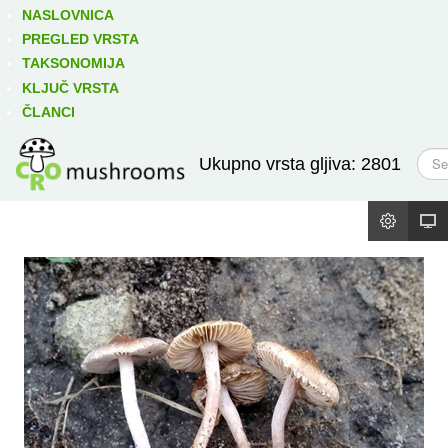
Izravno podređene niže takse:
prikaži
NASLOVNICA
PREGLED VRSTA
TAKSONOMIJA
KLJUČ VRSTA
ČLANCI
T
Ukupno vrsta gljiva: 2801
r
a
ž
i