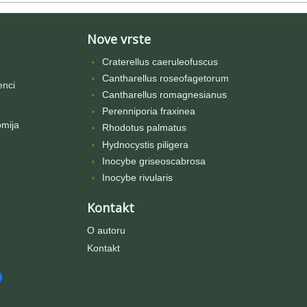
Nove vrste
Craterellus caeruleofuscus
Cantharellus roseofagetorum
enci
Cantharellus romagnesianus
Perenniporia fraxinea
omija
Rhodotus palmatus
Hydnocystis piligera
Inocybe griseoscabrosa
Inocybe rivularis
Kontakt
O autoru
Kontakt