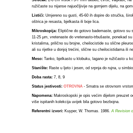
ružičaste su nijanse najuočljivije na gornjem dijelu, na gomol
Listići:
Umjereno su gusti, 45-60 ih dopire do stručka, širok
oštrica je resasta, bjelkasta ili boje lica.
Mikroskopija:
Eliptične do gotovo bademaste, gotovo su st
11-25 µm, vretenaste do vretenasto-trbušaste, ponekad su go
kristalima, prilično su brojne, cheilocistide su slične pleur
ali su rijetke u donjoj trećini, slične su cheilocistidama i
Meso:
Tanko, bjelkasto u klobuku, lagano je ružičasto u kori
Stanište:
Raste u ljeto i jesen, od srpnja do rujna, u simb
Doba rasta:
7, 8, 9
Status jestivosti:
OTROVNA
-
Smatra se otrovnom vrsto
Napomena:
Makroskopski je opis većim dijelom preuzet od 
više ispitanih kolekcija uvijek bila gotovo bezbojna
.
Referentni izvori:
Kuyper, W. Thomas. 1986.
A Revision 