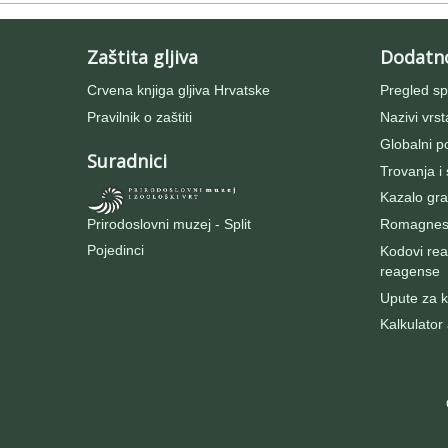
Zaštita gljiva
Dodatn
Crvena knjiga gljiva Hrvatske
Pregled sp
Pravilnik o zaštiti
Nazivi vrst
Globalni po
Suradnici
Trovanja i
Kazalo gra
Prirodoslovni muzej - Split
Romagnesij
Pojedinci
Kodovi rea
reagense
Upute za ko
Kalkulator