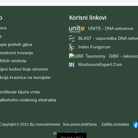
o
Korisni linkovi
ora
UNITE - DNA sekvence
a
BLAST - usporedba DNA sekv
pis jestivih gljiva
Index Fungorum
 sindromi trovanja
GBIF - takson
fičkih simbola
MushroomExpert.Com
evi kodovi boje otrusine
kcija krasnica na kemijske
rištenje ključa vrsta
 alkoholno-vodenog ekstrakta
Copyright © 2021 By cromushrooms. Sva prava pridržana.
Zaštita podataka
Powered by Oggie