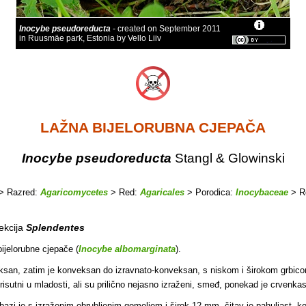
Inocybe pseudoreducta
- created on September 2011
in Ruusmäe park, Estonia by Vello Liiv
LAŽNA BIJELORUBNA CJEPAČA
Inocybe pseudoreducta
Stangl & Glowinski
> Razred:
Agaricomycetes
> Red:
Agaricales
> Porodica:
Inocybaceae
> R
ekcija
Splendentes
ijelorubne cjepače (
Inocybe albomarginata
).
eksan, zatim je konveksan do izravnato-konveksan, s niskom i širokom grbicom 
prisutni u mladosti, ali su prilično nejasno izraženi, smeđ, ponekad je crvenk
bazi je s izraženim obrubljenim gomoljem i širok 12 mm, čitav je pahuljast, ko