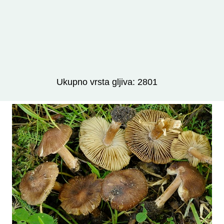
Izravno podređene niže takse:
prikaži
Ukupno vrsta gljiva: 2801