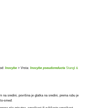
od:
Inocybe
> Vrsta:
Inocybe pseudoreducta
Stangl &
na sredini, površina je glatka na sredini, prema rubu je
asto-smeđ.
prena nije prisutna, smećkast ili ružičasto-smećkast,