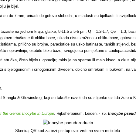
ju je bijel.
i su do 7 mm, prirasli do gotovo slobodni, u mladosti su bjelkasti ili svijetl
ožaste na jednom kraju, glatke, 8-11.5 x 5-6 µm, Q = 1.2-1.7, Qe = 1.3, bazid
tovo trbušaste ili oblika boce, nikada nisu izraženo u obliku boce, gotovo su 
ocistidama, prilično su brojne, paracistide su usko batinaste, tankih stijenki, 
li nešto nepravilnije, osobito blizu baze, svugdje su pomiješane s cauloparacist
 stručka, čisto bijelo u gomolju; miris je na spermu ili malo kiseo, a okus nij
iozi s bjelogoričnim i crnogoričnim drvećem, obično smrekom ili bukvom, na v
m.
Stangla & Glowinskog, koji su također naveli da su stijenke cistida žute u KO
of the Genus Inocybe in Europe
. Rijksherbarium. Leiden. - 75.
Inocybe pseu
Skeniraj QR kod za brzi pristup ovoj vrsti na svom mobitelu.