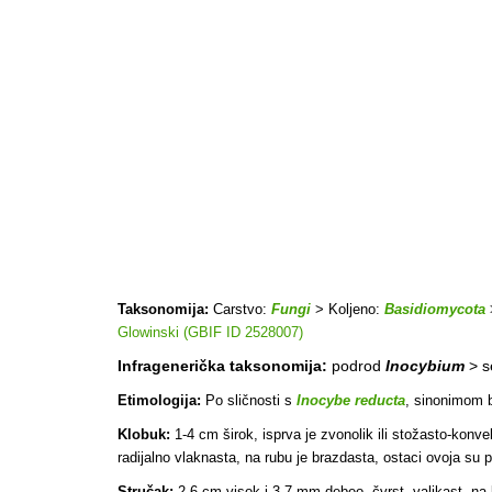
Taksonomija:
Carstvo:
Fungi
> Koljeno:
Basidiomycota
Glowinski (GBIF ID 2528007)
Infragenerička taksonomija:
podrod
Inocybium
> s
Etimologija:
Po sličnosti s
Inocybe reducta
, sinonimom b
Klobuk:
1-4 cm širok, isprva je zvonolik ili stožasto-konv
radijalno vlaknasta, na rubu je brazdasta, ostaci ovoja su 
Stručak:
2-6 cm visok i 3-7 mm debeo, čvrst, valjkast, na 