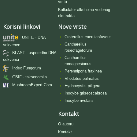
vrsta
Kalkulator alkoholno-vodenog
ekstrakta
Korisni linkovi
Nove vrste
Craterellus caeruleofuscus
UNITE - DNA
Cantharellus
sekvence
roseofagetorum
BLAST - usporedba DNA
Cantharellus
sekvenci
romagnesianus
Index Fungorum
Perenniporia fraxinea
GBIF - taksonomija
Rhodotus palmatus
MushroomExpert.Com
Hydnocystis piligera
Inocybe griseoscabrosa
Inocybe rivularis
Kontakt
O autoru
Kontakt