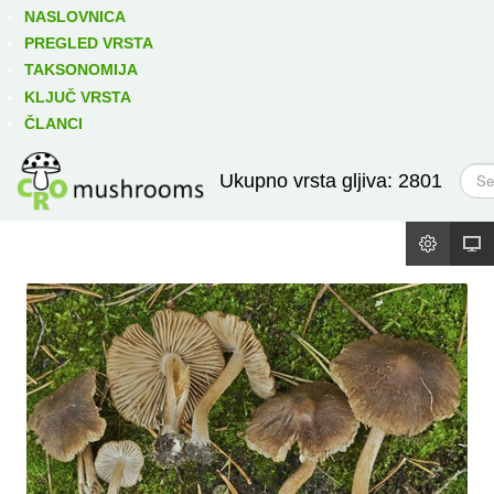
Izravno podređene niže takse:
prikaži
NASLOVNICA
PREGLED VRSTA
TAKSONOMIJA
KLJUČ VRSTA
ČLANCI
T
Ukupno vrsta gljiva: 2801
r
a
ž
i