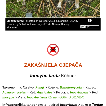
Inocybe tarda
- created on October 2013 in Mändjala, USA by
Estonia by Vello Liiv, University of Tartu Natural History
Museum
ZAKAŠNJELA CJEPAČA
Inocybe tarda
Kühner
Taksonomija:
Carstvo:
Fungi
> Koljeno:
Basidiomycota
> Razred:
Agaricomycetes
> Red:
Agaricales
> Porodica:
Inocybaceae
> Rod:
Inocybe
> Vrsta:
Inocybe tarda
Kühner (GBIF ID 6014654)
Infragenerička taksonomija:
podrod
Inocybium
> sekcija
Tardae