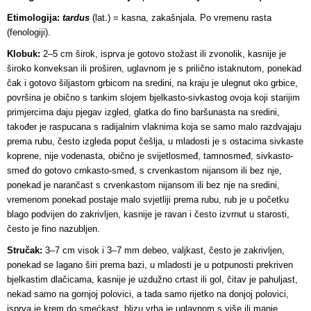
Etimologija:
tardus
(lat.) = kasna, zakašnjala. Po vremenu rasta
(fenologiji).
Klobuk:
2–5 cm širok, isprva je gotovo stožast ili zvonolik, kasnije je
široko konveksan ili proširen, uglavnom je s prilično istaknutom, ponekad
čak i gotovo šiljastom grbicom na sredini, na kraju je ulegnut oko grbice,
površina je obično s tankim slojem bjelkasto-sivkastog ovoja koji starijim
primjercima daju pjegav izgled, glatka do fino baršunasta na sredini,
također je raspucana s radijalnim vlaknima koja se samo malo razdvajaju
prema rubu, često izgleda poput češlja, u mladosti je s ostacima sivkaste
koprene, nije vodenasta, obično je svijetlosmeđ, tamnosmeđ, sivkasto-
smeđ do gotovo crnkasto-smeđ, s crvenkastom nijansom ili bez nje,
ponekad je narančast s crvenkastom nijansom ili bez nje na sredini,
vremenom ponekad postaje malo svjetliji prema rubu, rub je u početku
blago podvijen do zakrivljen, kasnije je ravan i često izvrnut u starosti,
često je fino nazubljen.
Stručak:
3–7 cm visok i 3–7 mm debeo, valjkast, često je zakrivljen,
ponekad se lagano širi prema bazi, u mladosti je u potpunosti prekriven
bjelkastim dlačicama, kasnije je uzdužno crtast ili gol, čitav je pahuljast,
nekad samo na gornjoj polovici, a tada samo rijetko na donjoj polovici,
isprva je krem do smećkast, blizu vrha je uglavnom s više ili manje