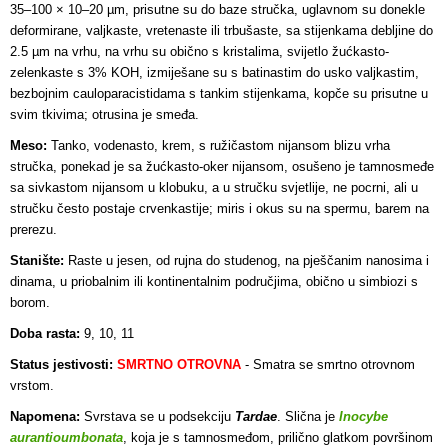
35–100 × 10–20 µm, prisutne su do baze stručka, uglavnom su donekle
deformirane, valjkaste, vretenaste ili trbušaste, sa stijenkama debljine do
2.5 µm na vrhu, na vrhu su obično s kristalima, svijetlo žućkasto-
zelenkaste s 3% KOH, izmiješane su s batinastim do usko valjkastim,
bezbojnim cauloparacistidama s tankim stijenkama, kopče su prisutne u
svim tkivima; otrusina je smeđa.
Meso:
Tanko, vodenasto, krem, s ružičastom nijansom blizu vrha
stručka, ponekad je sa žućkasto-oker nijansom, osušeno je tamnosmeđe
sa sivkastom nijansom u klobuku, a u stručku svjetlije, ne pocrni, ali u
stručku često postaje crvenkastije; miris i okus su na spermu, barem na
prerezu.
Stanište:
Raste u jesen, od rujna do studenog, na pješčanim nanosima i
dinama, u priobalnim ili kontinentalnim područjima, obično u simbiozi s
borom.
Doba rasta:
9, 10, 11
Status jestivosti:
SMRTNO OTROVNA
-
Smatra se smrtno otrovnom
vrstom.
Napomena:
Svrstava se u podsekciju
Tardae
. Slična je
Inocybe
aurantioumbonata
, koja je s tamnosmeđom, prilično glatkom površinom