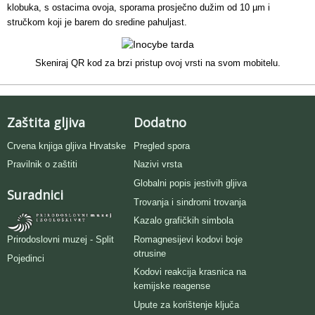
klobuka, s ostacima ovoja, sporama prosječno dužim od 10 µm i
stručkom koji je barem do sredine pahuljast.
Skeniraj QR kod za brzi pristup ovoj vrsti na svom mobitelu.
Zaštita gljiva
Dodatno
Crvena knjiga gljiva Hrvatske
Pregled spora
Pravilnik o zaštiti
Nazivi vrsta
Globalni popis jestivih gljiva
Suradnici
Trovanja i sindromi trovanja
Kazalo grafičkih simbola
Romagnesijevi kodovi boje
Prirodoslovni muzej - Split
otrusine
Pojedinci
Kodovi reakcija krasnica na
kemijske reagense
Upute za korištenje ključa