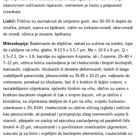
intenzivnom ružičastom nijansom, vremenom je često u potpunosti
crvenkast.
Listići:
Prilično su razmaknuti do umjereno gusti, oko 30–50 ih dopire do
stručka, prirasli, isprva su bjelkasti, zatim su sivkasto-smeđi, oker-smeđi
do smeđi, oštrica je resasta, bjelkasta.
Mikroskopija:
Bademaste do eliptične, nekad su sužene na sredini, tupe
do zašiljene na vrhu, glatke, 9-13.5 x 5.5-7 µm, Me = 10.6 x 6 µm, Q =
1.5–2.1, Qe = 1.8, bazidije su uglavnom 4-sporne, ali i 2-sporne, 25–40 ×
7–12 µm, oštrica listića sastavljena je od cheilocistida i brojnih bezbojnih,
batinastih, valjkastih, trbušastih ili donekle deformiranih, tankih ili blago
zadebljanih paracistida, pleurocistide su 35-95 x 10-21 µm, valjkaste do
vretenaste, ponekad su trbušaste, bez ili s kratkim ili duljim vratom, s
nezadebljanim stijenkama, općenito širokim na vrhu, obično su samo s
kratkom bazalnom stapkom ili čak s krnjom bazom, vrh je obično s
kristalima, sa stijenkama debljine do 4 µm na vrhu, svijetlo žućkasto-
zelenkaste s 3% KOH, cheilocistide su obično sličnog izgleda i veličine
kao pleurocistide, ali ponekad i promjenjivije zbog vremenskih uvjeta ili
starosti, pileipelis se sastoji od epicutisa sastavljenog od paralelnih hifa
širokih 4–15 µm, inkrustiranih i s površinskim smećkastim pigmentom,
subcutis je sa širim i svjetlijim do bezbojnim elementima, caulocistide su