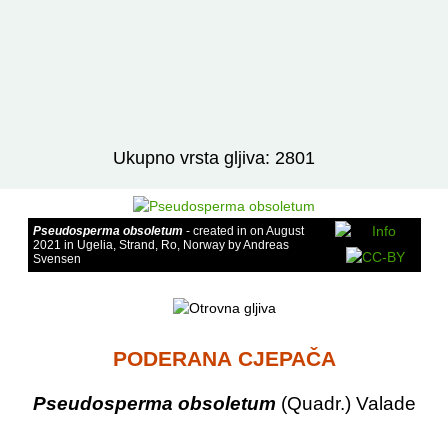
Izravno podređene niže takse:
prikaži
Ukupno vrsta gljiva: 2801
Pseudosperma obsoletum
- created in on August
2021 in Ugelia, Strand, Ro, Norway by Andreas
Svensen
PODERANA CJEPAČA
Pseudosperma obsoletum
(Quadr.) Valade