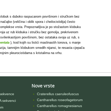
sti klobuk s duboko raspucanom površinom i stručkom bez
čajke (veličina i oblik spora i cheilocistidija) često
ju komplekse vrsta. Prepoznatljiva je po stožastom klobuku
voja uz rub klobuka i stručku bez gomolja, prekrivenom
 svilenkastijom površinom, bez ostataka ovoja uz rub, s
gentata
), kod kojih su listići maslinastih tonova, s manje
nzija, tamnijim klobukom smeđih nijansi, te resasta cjepača
ojnim pleurocistidama s kristalima na vrhu.
Nove vrste
sekvence
Craterellus caeruleofuscus
Cantharellus roseofagetorum
 sekvenci
Cantharellus romagnesianus
um