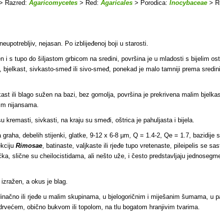
> Razred:
Agaricomycetes
> Red:
Agaricales
> Porodica:
Inocybaceae
> R
, neupotrebljiv, nejasan. Po izblijeđenoj boji u starosti.
n i s tupo do šiljastom grbicom na sredini, površina je u mladosti s bijelim o
asta, bjelkast, sivkasto-smeđ ili sivo-smeđ, ponekad je malo tamniji prema sre
st ili blago sužen na bazi, bez gomolja, površina je prekrivena malim bjelka
đim nijansama.
su kremasti, sivkasti, na kraju su smeđi, oštrica je pahuljasta i bijela
.
graha, debelih stijenki, glatke, 9-12 x 6-8 µm, Q = 1.4-2, Qe = 1.7, bazidij
ekciju
Rimosae
, batinaste, valjkaste ili rjeđe tupo vretenaste, pileipelis se 
čka, slične su cheilocistidama, ali nešto uže, i često predstavljaju jednosegm
e izražen, a okus je blag.
jedinačno ili rjeđe u malim skupinama, u bjelogoričnim i miješanim šumama, u 
drvećem, obično bukvom ili topolom, na tlu bogatom hranjivim tvarima.