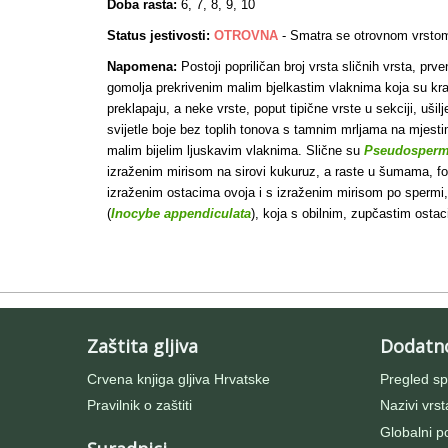
Doba rasta:
6, 7, 8, 9, 10
Status jestivosti:
OTROVNA
-
Smatra se otrovnom vrsto
Napomena:
Postoji popriličan broj vrsta sličnih vrsta, prv
gomolja prekrivenim malim bjelkastim vlaknima koja su kraća 
preklapaju, a neke vrste, poput tipične vrste u sekciji, ušil
svijetle boje bez toplih tonova s tamnim mrljama na mjest
malim bijelim ljuskavim vlaknima. Slične su
Pseudosperm
izraženim mirisom na sirovi kukuruz, a raste u šumama, fo
izraženim ostacima ovoja i s izraženim mirisom po spermi
(
Inocybe appendiculata
), koja s obilnim, zupčastim osta
Zaštita gljiva
Dodatn
Crvena knjiga gljiva Hrvatske
Pregled sp
Pravilnik o zaštiti
Nazivi vrst
Globalni po