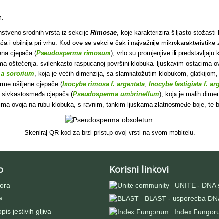
m.
enstveno srodnih vrsta iz sekcije
Rimosae
, koje karakterizira šiljasto-stoža
i obilnija pri vrhu. Kod ove se sekcije čak i najvažnije mikrokarakteristike zna
jena cjepača (
Pseudosperma rimosum
), vrlo su promjenjive ili predstavlja
ima oštećenja, svilenkasto raspucanoj površini klobuka, ljuskavim ostacima o
a sororium
, koja je većih dimenzija, sa slamnatožutim klobukom, glatkijom,
rme ušiljene cjepače (
Inocybe rimosa f. argentata
,
Inocybe fastigiata f. ar
, sivkastosmeđa cjepača (
Pseudosperma umbrinellum
), koja je malih dime
cima ovoja na rubu klobuka, s ravnim, tankim ljuskama zlatnosmeđe boje, te br
Skeniraj QR kod za brzi pristup ovoj vrsti na svom mobitelu.
o
Korisni linkovi
ora
UNITE - DNA 
a
BLAST - usporedba DNA
pis jestivih gljiva
Index Fungor