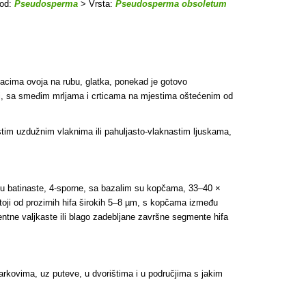
od:
Pseudosperma
> Vrsta:
Pseudosperma obsoletum
stacima ovoja na rubu, glatka, ponekad je gotovo
dini, sa smeđim mrljama i crticama na mjestima oštećenim od
stim uzdužnim vlaknima ili pahuljasto-vlaknastim ljuskama,
e su batinaste, 4-sporne, sa bazalim su kopčama, 33–40 ×
sastoji od prozirnih hifa širokih 5–8 µm, s kopčama između
entne valjkaste ili blago zadebljane završne segmente hifa
parkovima, uz puteve, u dvorištima i u područjima s jakim