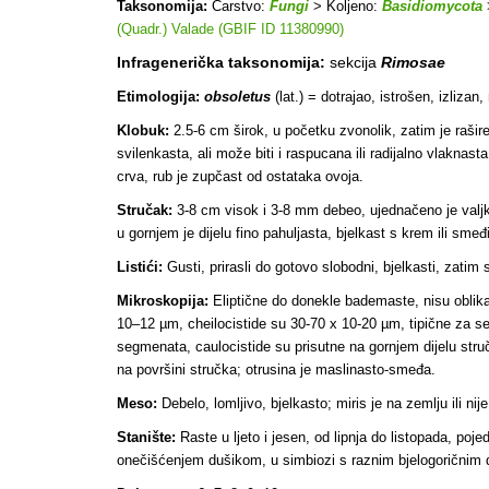
Taksonomija:
Carstvo:
Fungi
> Koljeno:
Basidiomycota
(Quadr.) Valade (GBIF ID 11380990)
Infragenerička taksonomija:
sekcija
Rimosae
Etimologija:
obsoletus
(lat.) = dotrajao, istrošen, izlizan
Klobuk:
2.5-6 cm širok, u početku zvonolik, zatim je rašire
svilenkasta, ali može biti i raspucana ili radijalno vlakn
crva, rub je zupčast od ostataka ovoja.
Stručak:
3-8 cm visok i 3-8 mm debeo, ujednačeno je valjka
u gornjem je dijelu fino pahuljasta, bjelkast s krem ili sme
Listići:
Gusti, p
rirasli do gotovo slobodni, bjelkasti, zatim 
Mikroskopija:
Eliptične do donekle bademaste, nisu oblika 
10–12 µm, cheilocistide su 30-70 x 10-20 µm, tipične za s
segmenata, caulocistide su prisutne na gornjem dijelu stru
na površini stručka; otrusina je maslinasto-smeđa.
Meso:
Debelo, lomljivo, bjelkasto; miris je na zemlju ili nij
Stanište:
Raste u ljeto i jesen, od lipnja do listopada, po
onečišćenjem dušikom, u simbiozi s raznim bjelogoričnim 