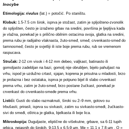
Inocybe
Etimologija:
rivulus
(lat.) = potočić. Po staništu.
Klobuk:
1.5-7.5 cm širok, isprva je stožast, zatim je spljošteno-zvonolik
do spljošten, često je izraženo grbav na sredini, površina je ljepljiva kada
je vlažna, ponekad je s prilično obilnim ostacima ovoja, glatka na sredini,
prema rubu je radijalno vlaknasta, žuto-smeđ, smeđ, crvenkasto-smeđ do
tamnosmeđ, često je svjetliji ili iste boje prema rubu, rub se vremenom
raspucava.
Stručak:
2-12 cm visok i 4-12 mm debeo, valjkast, batinasto ili
gomoljasto zadebljan na bazi, gomolj nije obrubljen, bijelo pahuljast na
vrhu, ispod je uzdužno crtast, sjajan, koprena je prisutna u mladosti, brzo
je prolazna i bez ostataka, isprva je potpuno bijel ili slabo crvenkast
prema vrhu, zatim je žuto-smeđ, brzo postane žućkast, ponekad je
crvenkast do crvenkasto-smeđe prema vrhu.
Listići:
Gusti do slabo razmaknuti, široki su 2–9 mm, gotovo su
trbušasti, prirasli, isprva su sivkasti, zatim su sivkasto-smeđi, žućkasto-
sivi do smeđi, oštrica je glatka, bjelkasta ili boje lica.
Mikroskopija:
Duguljaste, eliptične do višekutne, grbave, sa 6-11 tupih
grbica, nejasnih do širokih, 9-13.5 x 6.5-9 µm, Me = 11.1 x 7.8 µm , Q =