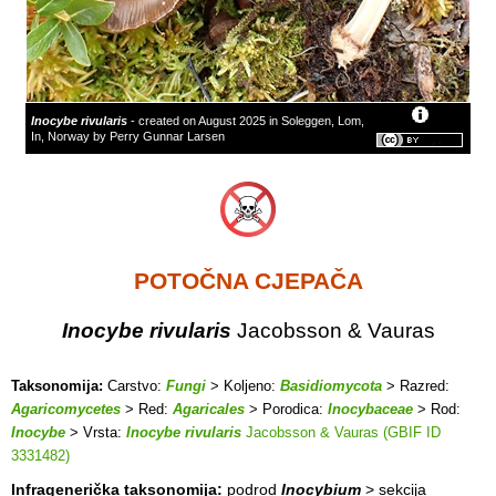
Inocybe rivularis
- created on August 2025 in Soleggen, Lom,
In, Norway by Perry Gunnar Larsen
POTOČNA CJEPAČA
Inocybe rivularis
Jacobsson & Vauras
Taksonomija:
Carstvo:
Fungi
> Koljeno:
Basidiomycota
> Razred:
Agaricomycetes
> Red:
Agaricales
> Porodica:
Inocybaceae
> Rod:
Inocybe
> Vrsta:
Inocybe rivularis
Jacobsson & Vauras (GBIF ID
3331482)
Infragenerička taksonomija:
podrod
Inocybium
> sekcija