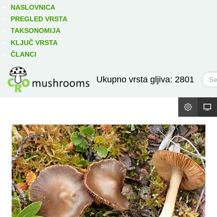
Izravno podređene niže takse:
prikaži
NASLOVNICA
PREGLED VRSTA
TAKSONOMIJA
KLJUČ VRSTA
ČLANCI
T
Ukupno vrsta gljiva: 2801
r
a
ž
i