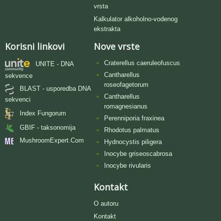
vrsta
Kalkulator alkoholno-vodenog
ekstrakta
Korisni linkovi
Nove vrste
Craterellus caeruleofuscus
UNITE - DNA
Cantharellus
sekvence
roseofagetorum
BLAST - usporedba DNA
Cantharellus
sekvenci
romagnesianus
Index Fungorum
Perenniporia fraxinea
GBIF - taksonomija
Rhodotus palmatus
MushroomExpert.Com
Hydnocystis piligera
Inocybe griseoscabrosa
Inocybe rivularis
Kontakt
O autoru
Kontakt