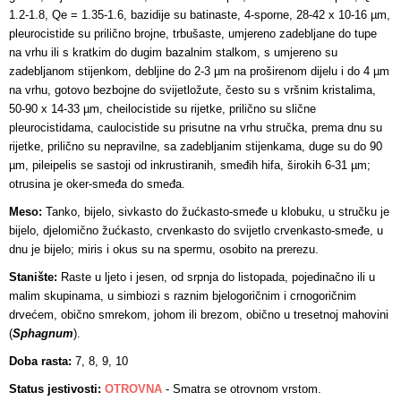
1.2-1.8, Qe = 1.35-1.6, bazidije su batinaste, 4-sporne, 28-42 x 10-16 µm,
pleurocistide su prilično brojne, trbušaste, umjereno zadebljane do tupe
na vrhu ili s kratkim do dugim bazalnim stalkom, s umjereno su
zadebljanom stijenkom, debljine do 2-3 µm na proširenom dijelu i do 4 µm
na vrhu, gotovo bezbojne do svijetložute, često su s vršnim kristalima,
50-90 x 14-33 µm, cheilocistide su rijetke, prilično su slične
pleurocistidama, caulocistide su prisutne na vrhu stručka, prema dnu su
rijetke, prilično su nepravilne, sa zadebljanim stijenkama, duge su do 90
µm, pileipelis se sastoji od inkrustiranih, smeđih hifa, širokih 6-31 µm;
otrusina je oker-smeđa do smeđa.
Meso:
Tanko, bijelo, sivkasto do žućkasto-smeđe u klobuku, u stručku je
bijelo, djelomično žućkasto, crvenkasto do svijetlo crvenkasto-smeđe, u
dnu je bijelo; miris i okus su na spermu, osobito na prerezu.
Stanište:
Raste u ljeto i jesen, od srpnja do listopada, pojedinačno ili u
malim skupinama, u simbiozi s raznim bjelogoričnim i crnogoričnim
drvećem, obično smrekom, johom ili brezom, obično u tresetnoj mahovini
(
Sphagnum
).
Doba rasta:
7, 8, 9, 10
Status jestivosti:
OTROVNA
-
Smatra se otrovnom vrstom.