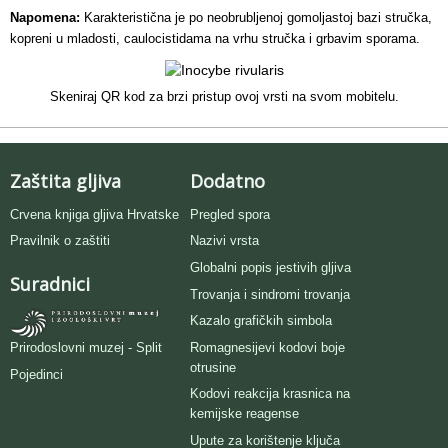
Napomena:
Karakteristična je po neobrubljenoj gomoljastoj bazi stručka,
kopreni u mladosti, caulocistidama na vrhu stručka i grbavim sporama.
Skeniraj QR kod za brzi pristup ovoj vrsti na svom mobitelu.
Zaštita gljiva
Dodatno
Crvena knjiga gljiva Hrvatske
Pregled spora
Pravilnik o zaštiti
Nazivi vrsta
Globalni popis jestivih gljiva
Suradnici
Trovanja i sindromi trovanja
Kazalo grafičkih simbola
Romagnesijevi kodovi boje
Prirodoslovni muzej - Split
otrusine
Pojedinci
Kodovi reakcija krasnica na
kemijske reagense
Upute za korištenje ključa