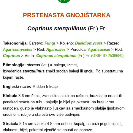
PRSTENASTA GNOJIŠTARKA
Coprinus sterquilinus
(Fr.) Fr.
Taksonomija:
Carstvo:
Fungi
> Koljeno:
Basidiomycota
> Razred:
Agaricomycetes
> Red:
Agaricales
> Porodica:
Agaricaceae
> Rod:
Coprinus
> Vrsta:
Coprinus sterquilinus
(Fr.) Fr. (GBIF ID 2536689)
Etimologija:
stercus
(lat.) = balega, izmet,
izvedenica
sterquilinus
znači srodan balegi ili gnoju. Po supstratu na
kojem raste.
Engleski naziv:
Midden Inkcap
Klobuk:
3-6 cm širok, zvonoliko-jajolik pa raširen, brazdasto-crtast ili
ponekad resast na rubu, najprije je bijel pa okerast, na kraju crno
rastočen, gusto je vlaknasto ljuskav sa smećkastom slabije ljuskavom
sredinom, rub je u starosti sve više podvijen.
Stručak:
8-15 cm visok i 4-8 mm debeo, šupalj, na bazi je gomoljast,
vlaknast, bijel; pokretni vjenčić se spusti do osnove.