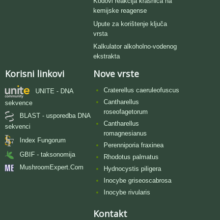
Kodovi reakcija krasnica na
kemijske reagense
Upute za korištenje ključa
vrsta
Kalkulator alkoholno-vodenog
ekstrakta
Korisni linkovi
Nove vrste
Craterellus caeruleofuscus
UNITE - DNA
Cantharellus
sekvence
roseofagetorum
BLAST - usporedba DNA
Cantharellus
sekvenci
romagnesianus
Index Fungorum
Perenniporia fraxinea
GBIF - taksonomija
Rhodotus palmatus
MushroomExpert.Com
Hydnocystis piligera
Inocybe griseoscabrosa
Inocybe rivularis
Kontakt