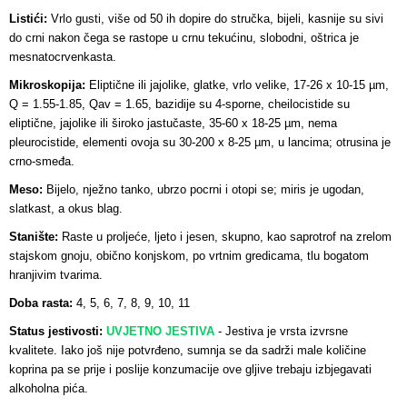
Listići:
Vrlo gusti, više od 50 ih dopire do stručka, bijeli, kasnije su sivi
do crni nakon čega se rastope u crnu tekućinu, slobodni, oštrica je
mesnatocrvenkasta.
Mikroskopija:
Eliptične ili jajolike, glatke, vrlo velike, 17-26 x 10-15 µm,
Q = 1.55-1.85, Qav = 1.65, bazidije su 4-sporne, cheilocistide su
eliptične, jajolike ili široko jastučaste, 35-60 x 18-25 µm, nema
pleurocistide, elementi ovoja su 30-200 x 8-25 µm, u lancima; otrusina je
crno-smeđa.
Meso:
Bijelo, nježno tanko, ubrzo pocrni i otopi se; miris je ugodan,
slatkast, a okus blag.
Stanište:
Raste u proljeće, ljeto i jesen, skupno, kao saprotrof na zrelom
stajskom gnoju, obično konjskom, po vrtnim gredicama, tlu bogatom
hranjivim tvarima.
Doba rasta:
4, 5, 6, 7, 8, 9, 10, 11
Status jestivosti:
UVJETNO JESTIVA
-
Jestiva je vrsta izvrsne
kvalitete. Iako još nije potvrđeno, sumnja se da sadrži male količine
koprina pa se prije i poslije konzumacije ove gljive trebaju izbjegavati
alkoholna pića.