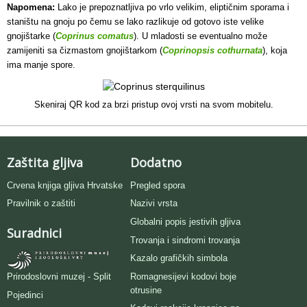
Napomena:
Lako je prepoznatljiva po vrlo velikim, eliptičnim sporama i
staništu na gnoju po čemu se lako razlikuje od gotovo iste velike
gnojištarke (
Coprinus comatus
). U mladosti se eventualno može
zamijeniti sa čizmastom gnojištarkom (
Coprinopsis cothurnata
), koja
ima manje spore.
Skeniraj QR kod za brzi pristup ovoj vrsti na svom mobitelu.
Zaštita gljiva
Dodatno
Crvena knjiga gljiva Hrvatske
Pregled spora
Pravilnik o zaštiti
Nazivi vrsta
Globalni popis jestivih gljiva
Suradnici
Trovanja i sindromi trovanja
Kazalo grafičkih simbola
Romagnesijevi kodovi boje
Prirodoslovni muzej - Split
otrusine
Pojedinci