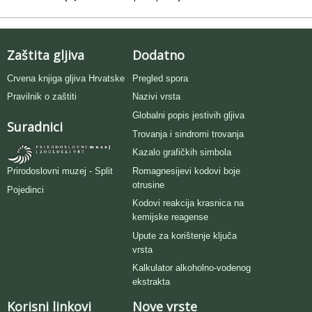
Zaštita gljiva
Dodatno
Crvena knjiga gljiva Hrvatske
Pregled spora
Pravilnik o zaštiti
Nazivi vrsta
Globalni popis jestivih gljiva
Suradnici
Trovanja i sindromi trovanja
Kazalo grafičkih simbola
Romagnesijevi kodovi boje
Prirodoslovni muzej - Split
otrusine
Pojedinci
Kodovi reakcija krasnica na
kemijske reagense
Upute za korištenje ključa
vrsta
Kalkulator alkoholno-vodenog
ekstrakta
Korisni linkovi
Nove vrste