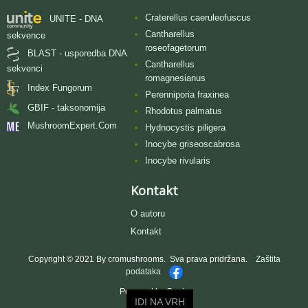
Craterellus caeruleofuscus
UNITE - DNA
Cantharellus
sekvence
roseofagetorum
BLAST - usporedba DNA
Cantharellus
sekvenci
romagnesianus
Index Fungorum
Perenniporia fraxinea
GBIF - taksonomija
Rhodotus palmatus
MushroomExpert.Com
Hydnocystis piligera
Inocybe griseoscabrosa
Inocybe rivularis
Kontakt
O autoru
Kontakt
Copyright © 2021 By cromushrooms. Sva prava pridržana.
Zaštita
podataka
Powered by Oggie
IDI NA VRH