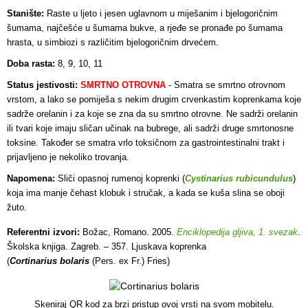
Stanište:
Raste u ljeto i jesen uglavnom u miješanim i bjelogoričnim
šumama, najčešće u šumama bukve, a rjeđe se pronađe po šumama
hrasta, u simbiozi s različitim bjelogoričnim drvećem.
Doba rasta:
8, 9, 10, 11
Status jestivosti:
SMRTNO OTROVNA
- S
matra se smrtno otrovnom
vrstom, a lako se pomiješa s nekim drugim crvenkastim koprenkama koje
sadrže orelanin i za koje se zna da su smrtno otrovne. Ne sadrži orelanin
ili tvari koje imaju sličan učinak na bubrege, ali sadrži druge smrtonosne
toksine. Također se smatra vrlo toksičnom za gastrointestinalni trakt i
prijavljeno je nekoliko trovanja.
Napomena:
Sliči opasnoj rumenoj koprenki (
Cystinarius rubicundulus
)
koja ima manje čehast klobuk i stručak, a kada se kuša slina se oboji
žuto.
Referentni izvori:
Božac, Romano. 2005.
Enciklopedija gljiva, 1. svezak
.
Školska knjiga. Zagreb. – 357. Ljuskava koprenka
(
Cortinarius bolaris
(Pers. ex Fr.) Fries)
Skeniraj QR kod za brzi pristup ovoj vrsti na svom mobitelu.