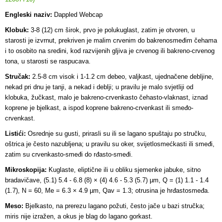
Engleski naziv:
Dappled Webcap
Klobuk:
3-8 (12) cm širok, prvo je polukuglast, zatim je otvoren, u
starosti je izvrnut, prekriven je malim crvenim do bakrenosmeđim čehama
i to osobito na sredini, kod razvijenih gljiva je crvenog ili bakreno-crvenog
tona, u starosti se raspucava.
Stručak:
2.5-8 cm visok i 1-1.2 cm debeo, valjkast, ujednačene debljine,
nekad pri dnu je tanji, a nekad i deblji; u pravilu je malo svjetliji od
klobuka, žučkast, malo je bakreno-crvenkasto čehasto-vlaknast, iznad
koprene je bjelkast, a ispod koprene bakreno-crvenkast ili smeđo-
crvenkast.
Listići:
Osrednje su gusti, prirasli su ili se lagano spuštaju po stručku,
oštrica je često nazubljena; u pravilu su oker, svijetlosmećkasti ili smeđi,
zatim su crvenkasto-smeđi do rđasto-smeđi.
Mikroskopija:
Kuglaste, eliptične ili u obliku sjemenke jabuke, sitno
bradavičave, (5.1) 5.4 - 6.8 (8) × (4) 4.6 - 5.3 (5.7) µm, Q = (1) 1.1 - 1.4
(1.7), N = 60, Me = 6.3 × 4.9 µm, Qav = 1.3; otrusina je hrđastosmeđa.
Meso:
Bjelkasto, na prerezu lagano požuti, često jače u bazi stručka;
miris nije izražen, a okus je blag do lagano gorkast.