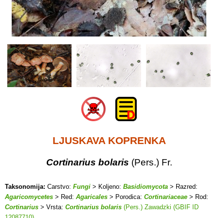
LJUSKAVA KOPRENKA
Cortinarius bolaris
(Pers.) Fr.
Taksonomija:
Carstvo:
Fungi
> Koljeno:
Basidiomycota
> Razred:
Agaricomycetes
> Red:
Agaricales
> Porodica:
Cortinariaceae
> Rod:
Cortinarius
> Vrsta:
Cortinarius bolaris
(Pers.) Zawadzki (GBIF ID
12087710)