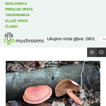
Izravno podređene niže takse:
prikaži
NASLOVNICA
PREGLED VRSTA
TAKSONOMIJA
KLJUČ VRSTA
ČLANCI
T
Ukupno vrsta gljiva: 2801
r
a
ž
i