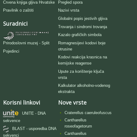
Crvena knjiga gljiva Hrvatske
Pregled spora
Pravilnik o zaštiti
Nazivi vrsta
Globalni popis jestivih gljiva
Suradnici
Trovanja i sindromi trovanja
Kazalo grafičkih simbola
Romagnesijevi kodovi boje
Prirodoslovni muzej - Split
otrusine
Pojedinci
Kodovi reakcija krasnica na
kemijske reagense
Upute za korištenje ključa
vrsta
Kalkulator alkoholno-vodenog
ekstrakta
Korisni linkovi
Nove vrste
Craterellus caeruleofuscus
UNITE - DNA
Cantharellus
sekvence
roseofagetorum
BLAST - usporedba DNA
Cantharellus
sekvenci