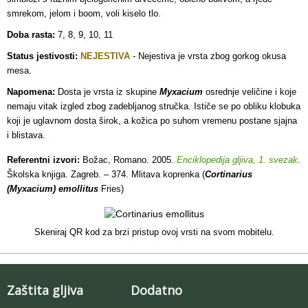
smrekom, jelom i boom, voli kiselo tlo.
Doba rasta:
7, 8, 9, 10, 11
Status jestivosti:
NEJESTIVA
-
Nejestiva je vrsta zbog gorkog okusa
mesa.
Napomena:
Dosta je vrsta iz skupine
Myxacium
osrednje veličine i koje
nemaju vitak izgled zbog zadebljanog stručka. Ističe se po obliku klobuka
koji je uglavnom dosta širok, a kožica po suhom vremenu postane sjajna
i blistava.
Referentni izvori:
Božac, Romano. 2005.
Enciklopedija gljiva, 1. svezak
.
Školska knjiga. Zagreb. – 374. Mlitava koprenka (
Cortinarius
(Myxacium) emollitus
Fries)
Skeniraj QR kod za brzi pristup ovoj vrsti na svom mobitelu.
Zaštita gljiva
Dodatno