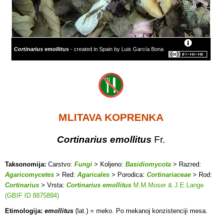
Cortinarius emollitus
- created in Spain by Luis García Bona
MLITAVA KOPRENKA
Cortinarius emollitus
Fr.
Taksonomija:
Carstvo:
Fungi
> Koljeno:
Basidiomycota
> Razred:
Agaricomycetes
> Red:
Agaricales
> Porodica:
Cortinariaceae
> Rod:
Cortinarius
> Vrsta:
Cortinarius emollitus
M.M.Moser & J.E.Lange
(GBIF ID 8875894)
Etimologija:
emollitus
(lat.) = meko. Po mekanoj konzistenciji mesa.