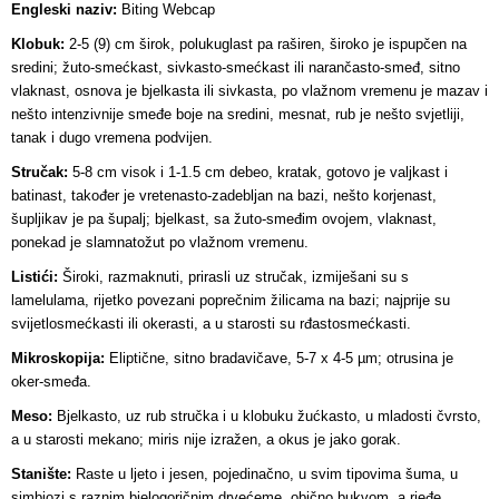
Engleski naziv:
Biting Webcap
Klobuk:
2-5 (9) cm širok, polukuglast pa raširen, široko je ispupčen na
sredini; žuto-smećkast, sivkasto-smećkast ili narančasto-smeđ, sitno
vlaknast, osnova je bjelkasta ili sivkasta, po vlažnom vremenu je mazav i
nešto intenzivnije smeđe boje na sredini, mesnat, rub je nešto svjetliji,
tanak i dugo vremena podvijen.
Stručak:
5-8 cm visok i 1-1.5 cm debeo, kratak, gotovo je valjkast i
batinast, također je vretenasto-zadebljan na bazi, nešto korjenast,
šupljikav je pa šupalj; bjelkast, sa žuto-smeđim ovojem, vlaknast,
ponekad je slamnatožut po vlažnom vremenu.
Listići:
Široki, razmaknuti, prirasli uz stručak, izmiješani su s
lamelulama, rijetko povezani poprečnim žilicama na bazi; najprije su
svijetlosmećkasti ili okerasti, a u starosti su rđastosmećkasti.
Mikroskopija:
Eliptične, sitno bradavičave, 5-7 x 4-5 µm; otrusina je
oker-smeđa.
Meso:
Bjelkasto, uz rub stručka i u klobuku žućkasto, u mladosti čvrsto,
a u starosti mekano; miris nije izražen, a okus je jako gorak.
Stanište:
Raste u ljeto i jesen, pojedinačno, u svim tipovima šuma, u
simbiozi s raznim bjelogoričnim drvećeme, obično bukvom, a rjeđe