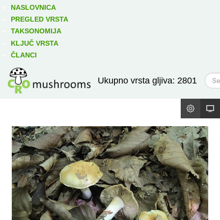
Izravno podređene niže takse:
prikaži
NASLOVNICA
PREGLED VRSTA
TAKSONOMIJA
KLJUČ VRSTA
ČLANCI
T
Ukupno vrsta gljiva: 2801
r
a
ž
i