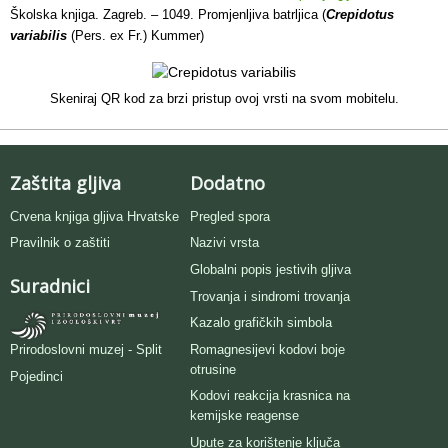
Školska knjiga. Zagreb. – 1049. Promjenljiva batrljica (
Crepidotus
variabilis
(Pers. ex Fr.) Kummer)
Skeniraj QR kod za brzi pristup ovoj vrsti na svom mobitelu.
Zaštita gljiva
Dodatno
Crvena knjiga gljiva Hrvatske
Pregled spora
Pravilnik o zaštiti
Nazivi vrsta
Globalni popis jestivih gljiva
Suradnici
Trovanja i sindromi trovanja
Kazalo grafičkih simbola
Romagnesijevi kodovi boje
Prirodoslovni muzej - Split
otrusine
Pojedinci
Kodovi reakcija krasnica na
kemijske reagense
Upute za korištenje ključa