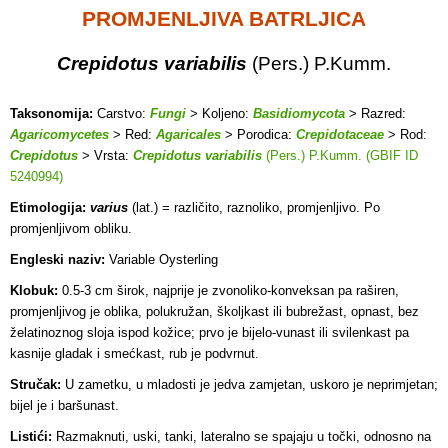
PROMJENLJIVA BATRLJICA
Crepidotus variabilis
(Pers.) P.Kumm.
Taksonomija:
Carstvo:
Fungi
> Koljeno:
Basidiomycota
> Razred:
Agaricomycetes
> Red:
Agaricales
> Porodica:
Crepidotaceae
> Rod:
Crepidotus
> Vrsta:
Crepidotus variabilis
(Pers.) P.Kumm. (GBIF ID
5240994)
Etimologija:
varius
(lat.) = različito, raznoliko, promjenljivo. Po
promjenljivom obliku.
Engleski naziv:
Variable Oysterling
Klobuk:
0.5-3 cm širok, najprije je zvonoliko-konveksan pa raširen,
promjenljivog je oblika, polukružan, školjkast ili bubrežast, opnast, bez
želatinoznog sloja ispod kožice; prvo je bijelo-vunast ili svilenkast pa
kasnije gladak i smećkast, rub je podvrnut.
Stručak:
U zametku, u mladosti je jedva zamjetan, uskoro je neprimjetan;
bijel je i baršunast.
Listići:
Razmaknuti, uski, tanki, lateralno se spajaju u točki, odnosno na