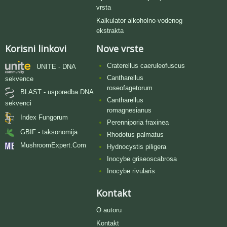
vrsta
Kalkulator alkoholno-vodenog
ekstrakta
Korisni linkovi
Nove vrste
Craterellus caeruleofuscus
UNITE - DNA
Cantharellus
sekvence
roseofagetorum
BLAST - usporedba DNA
Cantharellus
sekvenci
romagnesianus
Index Fungorum
Perenniporia fraxinea
GBIF - taksonomija
Rhodotus palmatus
MushroomExpert.Com
Hydnocystis piligera
Inocybe griseoscabrosa
Inocybe rivularis
Kontakt
O autoru
Kontakt