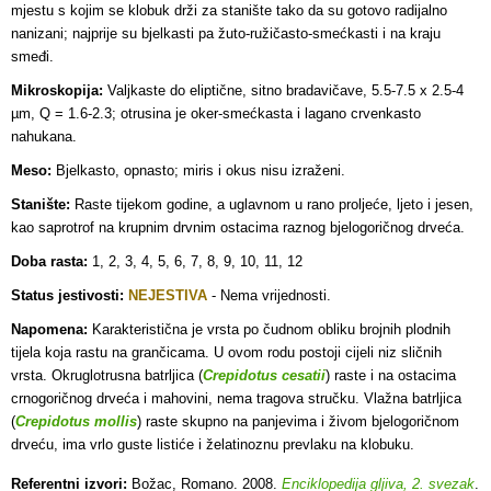
mjestu s kojim se klobuk drži za stanište tako da su gotovo radijalno
nanizani; najprije su bjelkasti pa žuto-ružičasto-smećkasti i na kraju
smeđi.
Mikroskopija:
Valjkaste do eliptične, sitno bradavičave, 5.5-7.5 x 2.5-4
µm, Q = 1.6-2.3; otrusina je oker-smećkasta i lagano crvenkasto
nahukana.
Meso:
Bjelkasto, opnasto; miris i okus nisu izraženi.
Stanište:
Raste tijekom godine, a uglavnom u rano proljeće, ljeto i jesen,
kao saprotrof na krupnim drvnim ostacima raznog bjelogoričnog drveća.
Doba rasta:
1, 2, 3, 4, 5, 6, 7, 8, 9, 10, 11, 12
Status jestivosti:
NEJESTIVA
- Nema vrijednosti.
Napomena:
Karakteristična je vrsta po čudnom obliku brojnih plodnih
tijela koja rastu na grančicama. U ovom rodu postoji cijeli niz sličnih
vrsta. Okruglotrusna batrljica (
Crepidotus cesatii
) raste i na ostacima
crnogoričnog drveća i mahovini, nema tragova stručku. Vlažna batrljica
(
Crepidotus mollis
) raste skupno na panjevima i živom bjelogoričnom
drveću, ima vrlo guste listiće i želatinoznu prevlaku na klobuku.
Referentni izvori:
Božac, Romano. 2008.
Enciklopedija gljiva, 2. svezak
.