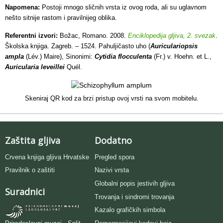
Napomena:
Postoji mnogo sličnih vrsta iz ovog roda, ali su uglavnom
nešto sitnije rastom i pravilnijeg oblika.
Referentni izvori:
Božac, Romano. 2008.
Enciklopedija gljiva, 2. svezak
.
Školska knjiga. Zagreb. – 1524
. Pahuljičasto uho (
Auriculariopsis
ampla
(Lév.) Maire), Sinonimi:
Cytidia flocculenta
(Fr.) v. Hoehn. et L.,
Auricularia leveillei
Quél.
Skeniraj QR kod za brzi pristup ovoj vrsti na svom mobitelu.
Zaštita gljiva
Dodatno
Crvena knjiga gljiva Hrvatske
Pregled spora
Pravilnik o zaštiti
Nazivi vrsta
Globalni popis jestivih gljiva
Suradnici
Trovanja i sindromi trovanja
Kazalo grafičkih simbola