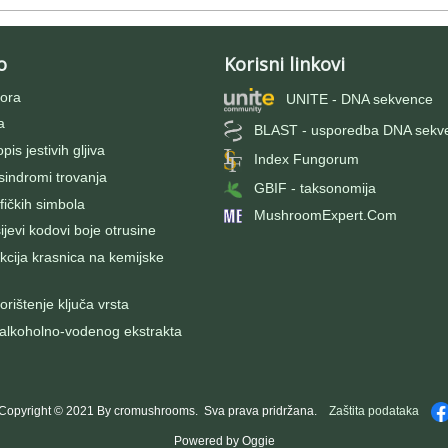
o
Korisni linkovi
ora
UNITE - DNA sekvence
a
BLAST - usporedba DNA sekv
pis jestivih gljiva
Index Fungorum
 sindromi trovanja
GBIF - taksonomija
fičkih simbola
MushroomExpert.Com
evi kodovi boje otrusine
kcija krasnica na kemijske
rištenje ključa vrsta
 alkoholno-vodenog ekstrakta
Copyright © 2021 By cromushrooms. Sva prava pridržana.
Zaštita podataka
Powered by Oggie