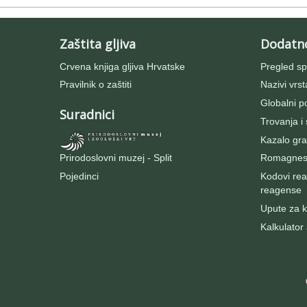
Zaštita gljiva
Dodatn
Crvena knjiga gljiva Hrvatske
Pregled sp
Pravilnik o zaštiti
Nazivi vrst
Globalni po
Suradnici
Trovanja i
Kazalo gra
Prirodoslovni muzej - Split
Romagnesij
Pojedinci
Kodovi rea
reagense
Upute za ko
Kalkulator