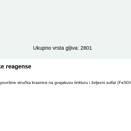
Izravno podređene niže takse:
prikaži
Ukupno vrsta gljiva: 2801
ke reagense
ovršine stručka krasnice na gvajakuvu tinkturu i željezni sulfat (FeSO4