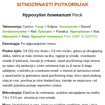
SITNOZRNASTI POTKORNJAK
Hypoxylon howeanum
Peck
Taksonomija:
Carstvo:
Fungi
> Koljeno:
Ascomycota
> Razred:
Sordariomycetes
> Red:
Xylariales
> Porodica:
Hypoxylaceae
> Rod:
Hypoxylon
> Vrsta:
Hypoxylon howeanum
Peck (GBIF ID 5254707)
Etimologija:
Po odgovarajućem imenu.
Plodno tijelo:
3-8 (10) mm široko i 2-6 mm visoko, gotovo je okruglastog
oblika, obično je malo stisnuto na dnu; najprije je smeđe, crvenkasto-
smeđe ili ljubičasto, kasnije je crnkasto; ispod površinskog sloja strome
se nalazi sloj peritecija s crnim ostiolama koje su ili ravne ili blago
udubljene, u početku je crvenkasto-smeđ, u starosti je tamnosivo-smeđ,
s narančastim je granulama ispod površinskog sloja, tkivo ispod plodnog
sloja je crno; površina je sitno bradavičava, kasnije se raspucava i od
nastalih pukotina postaje nepravilno crtasta.
Mikroskopija:
Eliptične do vretenaste, uzdužno rascijepljene na sredini,
7-9 x 3.5-5 µm; otrusina je crno-smeđa.
Meso:
Unutrašnjost je crna, često sa svjetlijim središtem; miris i okus