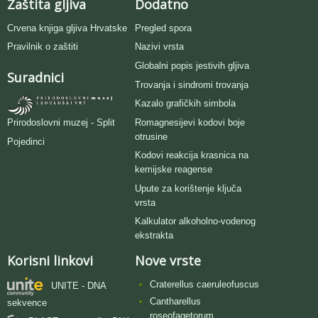
Zaštita gljiva
Dodatno
Crvena knjiga gljiva Hrvatske
Pregled spora
Pravilnik o zaštiti
Nazivi vrsta
Globalni popis jestivih gljiva
Suradnici
Trovanja i sindromi trovanja
Kazalo grafičkih simbola
Romagnesijevi kodovi boje
Prirodoslovni muzej - Split
otrusine
Pojedinci
Kodovi reakcija krasnica na
kemijske reagense
Upute za korištenje ključa
vrsta
Kalkulator alkoholno-vodenog
ekstrakta
Korisni linkovi
Nove vrste
Craterellus caeruleofuscus
UNITE - DNA
Cantharellus
sekvence
roseofagetorum