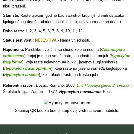
nisu izraženi.
Stanište:
Raste tijekom godine kao saprotrof krupnijih drvnih ostataka
bjelogoričnog drveća, obično johe ili lijeske, uglavnom na kori drveta.
Doba rasta:
1, 2, 3, 4, 5, 6, 7, 8, 9, 10, 11, 12
Status jestivosti:
NEJESTIVA
- Nema vrijednosti.
Napomena:
Po obliku i veličini su slične zelena nectria (
Cosmospora
viridescens
), kojoj je meso smećkasto, jagodasti potkornjak (
Hypoxylon
fragiforme
), koja raste uglavnom na bukvi, jasenova ugljenokorka
(
Hypoxylon fraxinophilum
), koja raste na jasenu i smeđa kuglosporka
(
Hypoxylon fuscum
), koji također raste na lijeski i johi.
Referentni izvori:
Božac, Romano. 2008.
Enciklopedija gljiva, 2. svezak
.
Školska knjiga. Zagreb. – 1872.
Hypoxylon howeianum
Peck
Skeniraj QR kod za brzi pristup ovoj vrsti na svom mobitelu.