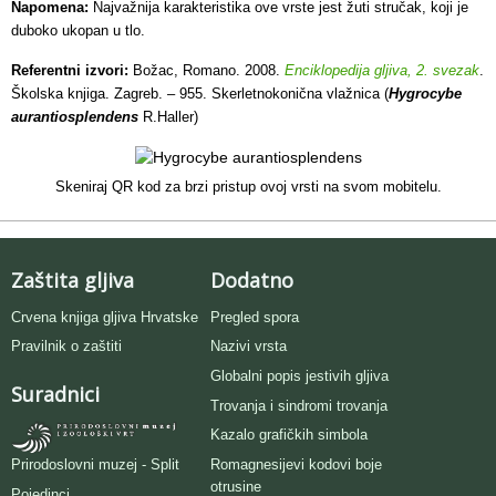
Napomena:
Najvažnija karakteristika ove vrste jest žuti stručak, koji je
duboko ukopan u tlo.
Referentni izvori:
Božac, Romano. 2008.
Enciklopedija gljiva, 2. svezak
.
Školska knjiga. Zagreb. – 955. Skerletnokonična vlažnica (
Hygrocybe
aurantiosplendens
R.Haller)
Skeniraj QR kod za brzi pristup ovoj vrsti na svom mobitelu.
Zaštita gljiva
Dodatno
Crvena knjiga gljiva Hrvatske
Pregled spora
Pravilnik o zaštiti
Nazivi vrsta
Globalni popis jestivih gljiva
Suradnici
Trovanja i sindromi trovanja
Kazalo grafičkih simbola
Romagnesijevi kodovi boje
Prirodoslovni muzej - Split
otrusine
Pojedinci