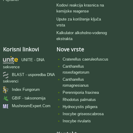
Kodovi reakcija krasnica na
kemijske reagense
Upute za korištenje ključa
vrsta
Kalkulator alkoholno-vodenog
ekstrakta
Korisni linkovi
Nove vrste
Craterellus caeruleofuscus
UNITE - DNA
Cantharellus
sekvence
roseofagetorum
BLAST - usporedba DNA
Cantharellus
sekvenci
romagnesianus
Index Fungorum
Perenniporia fraxinea
GBIF - taksonomija
Rhodotus palmatus
MushroomExpert.Com
Hydnocystis piligera
Inocybe griseoscabrosa
Inocybe rivularis