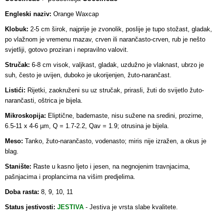
Engleski naziv:
Orange Waxcap
Klobuk:
2-5 cm širok, najprije je zvonolik, poslije je tupo stožast, gladak,
po vlažnom je vremenu mazav, crven ili narančasto-crven, rub je nešto
svjetliji, gotovo proziran i nepravilno valovit.
Stručak:
6-8 cm visok, valjkast, gladak, uzdužno je vlaknast, ubrzo je
suh, često je uvijen, duboko je ukorijenjen, žuto-narančast.
Listići:
Rijetki, zaokruženi su uz stručak, prirasli, žuti do svijetlo žuto-
narančasti, oštrica je bijela.
Mikroskopija:
Eliptične, bademaste, nisu sužene na sredini, prozirne,
6.5-11 x 4-6 µm, Q = 1.7-2.2, Qav = 1.9; otrusina je bijela.
Meso:
Tanko, žuto-narančasto, vodenasto; miris nije izražen, a okus je
blag.
Stanište:
Raste u kasno ljeto i jesen, na negnojenim travnjacima,
pašnjacima i proplancima na višim predjelima.
Doba rasta:
8, 9, 10, 11
Status jestivosti:
JESTIVA
-
Jestiva je vrsta slabe kvalitete.