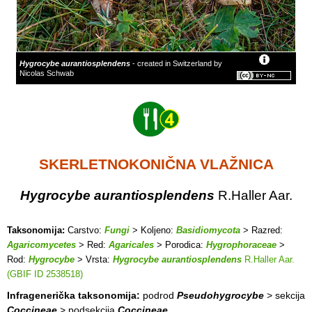
Hygrocybe aurantiosplendens
- created in Switzerland by
Nicolas Schwab
SKERLETNOKONIČNA VLAŽNICA
Hygrocybe aurantiosplendens
R.Haller Aar.
Taksonomija:
Carstvo:
Fungi
> Koljeno:
Basidiomycota
> Razred:
Agaricomycetes
> Red:
Agaricales
> Porodica:
Hygrophoraceae
>
Rod:
Hygrocybe
> Vrsta:
Hygrocybe aurantiosplendens
R.Haller Aar.
(GBIF ID 2538518)
Infragenerička taksonomija:
podrod
Pseudohygrocybe
> sekcija
Coccineae
> podsekcija
Coccineae