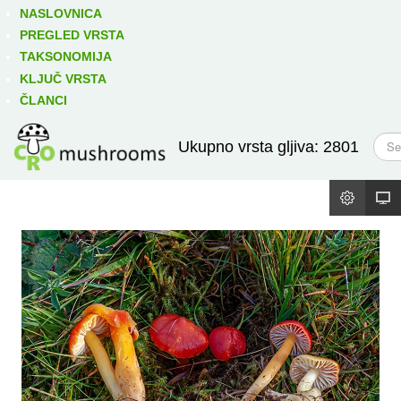
Izravno podređene niže takse:
prikaži
NASLOVNICA
PREGLED VRSTA
TAKSONOMIJA
KLJUČ VRSTA
ČLANCI
T
Ukupno vrsta gljiva: 2801
r
a
ž
i