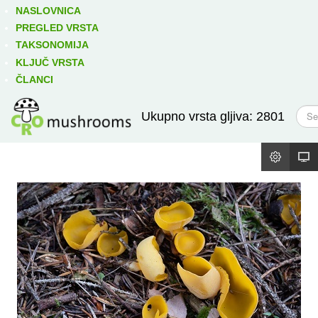
Izravno podređene niže takse:
prikaži
NASLOVNICA
PREGLED VRSTA
TAKSONOMIJA
KLJUČ VRSTA
ČLANCI
T
Ukupno vrsta gljiva: 2801
r
a
ž
i