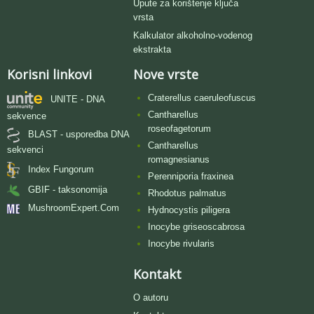
Upute za korištenje ključa
vrsta
Kalkulator alkoholno-vodenog
ekstrakta
Korisni linkovi
Nove vrste
Craterellus caeruleofuscus
UNITE - DNA
Cantharellus
sekvence
roseofagetorum
BLAST - usporedba DNA
Cantharellus
sekvenci
romagnesianus
Index Fungorum
Perenniporia fraxinea
GBIF - taksonomija
Rhodotus palmatus
MushroomExpert.Com
Hydnocystis piligera
Inocybe griseoscabrosa
Inocybe rivularis
Kontakt
O autoru