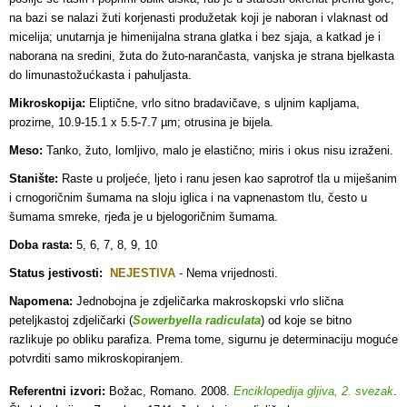
na bazi se nalazi žuti korjenasti produžetak koji je naboran i vlaknast od
micelija; unutarnja je himenijalna strana glatka i bez sjaja, a katkad je i
naborana na sredini, žuta do žuto-narančasta, vanjska je strana bjelkasta
do limunastožućkasta i pahuljasta.
Mikroskopija:
Eliptične, vrlo sitno bradavičave, s uljnim kapljama,
prozirne, 10.9-15.1 x 5.5-7.7 µm; otrusina je bijela.
Meso:
Tanko, žuto, lomljivo, malo je elastično; miris i okus nisu izraženi.
Stanište:
Raste u proljeće, ljeto i ranu jesen kao saprotrof tla u miješanim
i crnogoričnim šumama na sloju iglica i na vapnenastom tlu, često u
šumama smreke, rjeđa je u bjelogoričnim šumama.
Doba rasta:
5, 6, 7, 8, 9, 10
Status jestivosti:
NEJESTIVA
- Nema vrijednosti.
Napomena:
Jednobojna je zdjeličarka makroskopski vrlo slična
peteljkastoj zdjeličarki (
Sowerbyella radiculata
) od koje se bitno
razlikuje po obliku parafiza. Prema tome, sigurnu je determinaciju moguće
potvrditi samo mikroskopiranjem.
Referentni izvori:
Božac, Romano. 2008.
Enciklopedija gljiva, 2. svezak
.