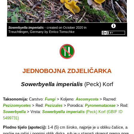
Sowerbyella imperialis
- created on October 2020 in
Treuchtlingen, Germany by Enrico Tomschke
JEDNOBOJNA ZDJELIČARKA
Sowerbyella imperialis
(Peck) Korf
Taksonomija:
Carstvo:
Fungi
> Koljeno:
Ascomycota
> Razred:
Pezizomycetes
> Red:
Pezizales
> Porodica:
Pyronemataceae
> Rod:
Sowerbyella
> Vrsta:
Sowerbyella imperialis
(Peck) Korf (GBIF ID
5499731)
Plodno tijelo (apotecij):
1-4 (5) cm široko, najprije je u obliku čašice, a
poslije se raširi i poprimi oblik diska, rub je u starosti okrenut prema gore,