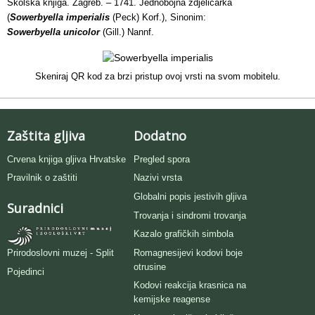
Školska knjiga. Zagreb. – 1741. Jednobojna zdjeličarka
(
Sowerbyella
imperialis
(Peck) Korf.), Sinonim:
Sowerbyella
unicolor
(Gill.) Nannf.
Skeniraj QR kod za brzi pristup ovoj vrsti na svom mobitelu.
Zaštita gljiva
Dodatno
Crvena knjiga gljiva Hrvatske
Pregled spora
Pravilnik o zaštiti
Nazivi vrsta
Globalni popis jestivih gljiva
Suradnici
Trovanja i sindromi trovanja
Kazalo grafičkih simbola
Romagnesijevi kodovi boje
Prirodoslovni muzej - Split
otrusine
Pojedinci
Kodovi reakcija krasnica na
kemijske reagense