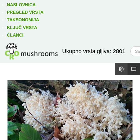
Izravno podređene niže takse:
prikaži
NASLOVNICA
PREGLED VRSTA
TAKSONOMIJA
KLJUČ VRSTA
ČLANCI
T
Ukupno vrsta gljiva: 2801
r
a
ž
i