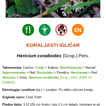
KORALJASTI IGLIČAR
Hericium coralloides
(Scop.) Pers.
Taksonomija:
Carstvo:
Fungi
> Koljeno:
Basidiomycota
> Razred:
Agaricomycetes
> Red:
Russulales
> Porodica:
Hericiaceae
> Rod:
Hericium
> Vrsta:
Hericium coralloides
(Scop.) Pers. (GBIF ID
5248532)
Etimologija:
corallium
(lat.) = koraljno. Po obliku sličnom koralju.
Engleski naziv:
Coral Tooth
Plodno tijelo:
3-12 (25) cm široko i oko 1.5 cm debelo, formirano je od