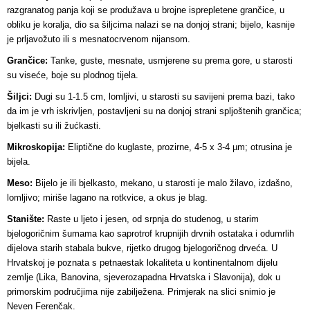
razgranatog panja koji se produžava u brojne isprepletene grančice, u
obliku je koralja, dio sa šiljcima nalazi se na donjoj strani; bijelo, kasnije
je prljavožuto ili s mesnatocrvenom nijansom.
Grančice:
Tanke, guste, mesnate, usmjerene su prema gore, u starosti
su viseće, boje su plodnog tijela.
Šiljci:
Dugi su 1-1.5 cm, lomljivi, u starosti su savijeni prema bazi, tako
da im je vrh iskrivljen, postavljeni su na donjoj strani spljoštenih grančica;
bjelkasti su ili žućkasti.
Mikroskopija:
Eliptične do kuglaste, prozirne, 4-5 x 3-4 µm; otrusina je
bijela.
Meso:
Bijelo je ili bjelkasto, mekano, u starosti je malo žilavo, izdašno,
lomljivo; miriše lagano na rotkvice, a okus je blag.
Stanište:
Raste u ljeto i jesen, od srpnja do studenog, u starim
bjelogoričnim šumama kao saprotrof krupnijih drvnih ostataka i odumrlih
dijelova starih stabala bukve, rijetko drugog bjelogoričnog drveća. U
Hrvatskoj je poznata s petnaestak lokaliteta u kontinentalnom dijelu
zemlje (Lika, Banovina, sjeverozapadna Hrvatska i Slavonija), dok u
primorskim područjima nije zabilježena. Primjerak na slici snimio je
Neven Ferenčak.