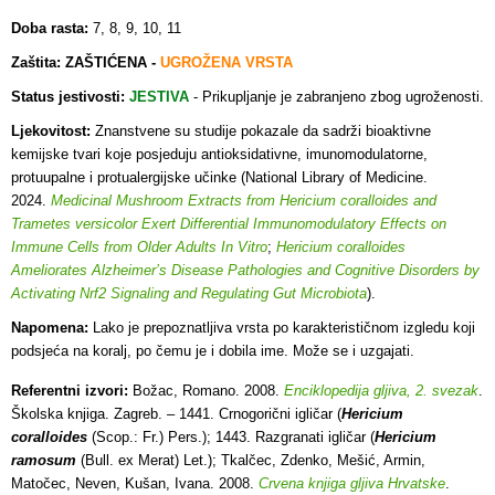
Doba rasta:
7, 8, 9, 10, 11
Zaštita: ZAŠTIĆENA -
UGROŽENA VRSTA
Status jestivosti:
JESTIVA
- Prikupljanje je zabranjeno zbog ugroženosti
.
Ljekovitost:
Znanstvene su studije pokazale da sadrži bioaktivne
kemijske tvari koje posjeduju antioksidativne, imunomodulatorne,
protuupalne i protualergijske učinke (National Library of Medicine.
2024.
Medicinal Mushroom Extracts from Hericium coralloides and
Trametes versicolor Exert Differential Immunomodulatory Effects on
Immune Cells from Older Adults In Vitro
;
Hericium coralloides
Ameliorates Alzheimer’s Disease Pathologies and Cognitive Disorders by
Activating Nrf2 Signaling and Regulating Gut Microbiota
).
Napomena:
Lako je prepoznatljiva vrsta po karakterističnom izgledu koji
podsjeća na koralj, po čemu je i dobila ime. Može se i uzgajati.
Referentni izvori:
Božac, Romano. 2008.
Enciklopedija gljiva, 2. svezak
.
Školska knjiga. Zagreb. – 1441. Crnogorični igličar (
Hericium
coralloides
(Scop.: Fr.) Pers.); 1443. Razgranati igličar (
Hericium
ramosum
(Bull. ex Merat) Let.); Tkalčec, Zdenko, Mešić, Armin,
Matočec, Neven, Kušan, Ivana. 2008.
Crvena knjiga gljiva Hrvatske
.