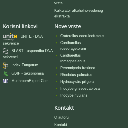
vrsta
Kalkulator alkoholno-vodenog
ekstrakta
Korisni linkovi
Nove vrste
Craterellus caeruleofuscus
UNITE - DNA
Cantharellus
sekvence
roseofagetorum
BLAST - usporedba DNA
Cantharellus
sekvenci
romagnesianus
Index Fungorum
Perenniporia fraxinea
GBIF - taksonomija
Rhodotus palmatus
MushroomExpert.Com
Hydnocystis piligera
Inocybe griseoscabrosa
Inocybe rivularis
Kontakt
O autoru
Kontakt