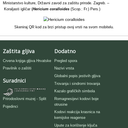
Ministarstvo kulture, Državni zavod za zaštitu prirode. Zagreb. –
Koraljasti igličar (
Hericium coralloides
(Scop.: Fr.) Pers.)
Skeniraj QR kod za brzi pristup ovoj vrsti na svom mobitelu.
Zaštita gljiva
Dodatno
Crvena knjiga gljiva Hrvatske
Pregled spora
Pravilnik o zaštiti
Nazivi vrsta
Globalni popis jestivih gljiva
Suradnici
Trovanja i sindromi trovanja
Kazalo grafičkih simbola
Romagnesijevi kodovi boje
Prirodoslovni muzej - Split
otrusine
Pojedinci
Kodovi reakcija krasnica na
kemijske reagense
Upute za korištenje ključa