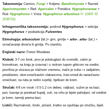
Taksonomija:
Carstvo:
Fungi
> Koljeno:
Basidiomycota
> Razred:
Agaricomycetes
> Red:
Agaricales
> Porodica:
Hygrophoraceae
>
Rod:
Hygrophorus
> Vrsta:
Hygrophorus arbustivus
Fr. (GBIF ID
2538716)
Infragenerička taksonomija:
podrod
Hygrophorus
> sekcija
Hygrophorus
> podsekcija
Fulventes
Etimologija:
arbusculum
(lat.)= grm, grmlje +
arbo-
,
arbu-
(lat.) =
označavanje drveća ili grmlja. Po staništu.
Engleski naziv:
Forest Woodwax
Klobuk:
3-7 cm širok, prvo je polukuglast do zvonolik, zatim je
konveksan, na kraju je izravnat i s niskom tupom grbicom na sredini,
površina je sluzava po vlažnom vremenu, inače je suha i s radijalnim,
priraštenim, oker-smećkastim vlakancima, žuto-smeđ do narančasto-
smećkast, na rubu je nešto svjetliji, bjelkast do krem.
Stručak:
4-8 cm visok i 0.5-1.2 cm debeo, valjkast, sužen je na bazi,
pun, kasnije je ponekad šupalj, suh, na vrhu je bijelo pahuljast, od sredine
je krem, tamniji prema bazi.
Listići:
Razmaknuti, široki, prirasli, kratko se spuštaju po stručku, bijeli.