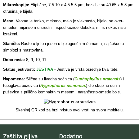
Mikroskopija:
Eliptične, 7.5-10 x 4.5-5.5 µm, bazidije su 40-65 x 5-8 µm;
otrusina je bijela.
Meso:
Veoma je tanko, mekano, malo je vlaknasto, bijelo, sa oker-
smeđom nijansom u sredini i ispod kožice klobuka; miris i okus nisu
izraženi.
Stanište:
Raste u ljeto i jesen u bjelogoričnim šumama, najčešće u
simbiozi s hrastovima.
Doba rasta:
8, 9, 10, 11
Status jestivosti:
JESTIVA
- Jestiva je vrsta osrednje
kvalitete.
Napomena:
Slične su livadna sočnica (
Cuphophyllus pratensis
) i
tupoglava puževica (
Hygrophorus nemoreus
) dio skupine suhih
puževica s prilično kompaktnim mesom i narančasto-smeđe boje.
Skeniraj QR kod za brzi pristup ovoj vrsti na svom mobitelu.
Zaštita gljiva
Dodatno