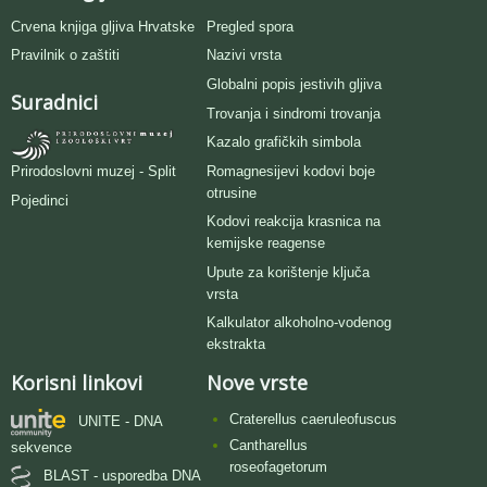
Crvena knjiga gljiva Hrvatske
Pregled spora
Pravilnik o zaštiti
Nazivi vrsta
Globalni popis jestivih gljiva
Suradnici
Trovanja i sindromi trovanja
Kazalo grafičkih simbola
Romagnesijevi kodovi boje
Prirodoslovni muzej - Split
otrusine
Pojedinci
Kodovi reakcija krasnica na
kemijske reagense
Upute za korištenje ključa
vrsta
Kalkulator alkoholno-vodenog
ekstrakta
Korisni linkovi
Nove vrste
Craterellus caeruleofuscus
UNITE - DNA
Cantharellus
sekvence
roseofagetorum
BLAST - usporedba DNA