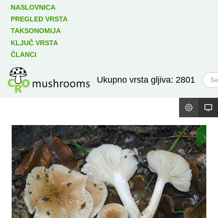
Izravno podređene niže takse:
prikaži
NASLOVNICA
PREGLED VRSTA
TAKSONOMIJA
KLJUČ VRSTA
ČLANCI
T
Ukupno vrsta gljiva: 2801
r
a
ž
i