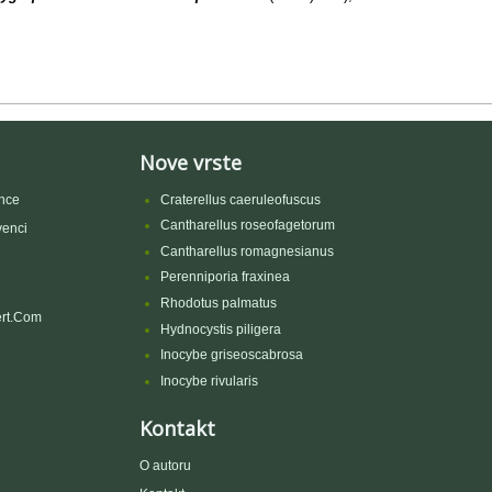
Nove vrste
nce
Craterellus caeruleofuscus
Cantharellus roseofagetorum
venci
Cantharellus romagnesianus
Perenniporia fraxinea
Rhodotus palmatus
rt.Com
Hydnocystis piligera
Inocybe griseoscabrosa
Inocybe rivularis
Kontakt
O autoru