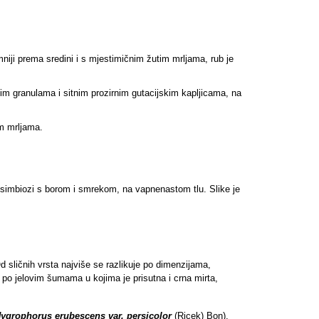
mniji prema sredini i s mjestimičnim žutim mrljama, rub je
astim granulama i sitnim prozirnim gutacijskim kapljicama, na
im mrljama.
 simbiozi s borom i smrekom, na vapnenastom tlu. Slike je
Od sličnih vrsta najviše se razlikuje po dimenzijama,
 po jelovim šumama u kojima je prisutna i crna mirta,
ygrophorus erubescens var. persicolor
(Ricek) Bon),