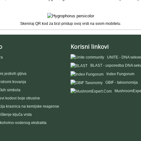
Skeniraj QR kod za brzi pristup ovoj vrsti na svom mobitelu.
o
Korisni linkovi
ra
UNITE - DNA sekve
BLAST - usporedba DNA sek
s jestivih gljiva
Index Fungorum
indromi trovanja
GBIF - taksonomija
čkih simbola
MushroomExpe
vi kodovi boje otrusine
ija krasnica na kemijske reagense
ištenje ključa vrsta
lkoholno-vodenog ekstrakta