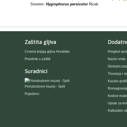
Sinonim:
Hygrophorus persicolor
Ricek
Zaštita gljiva
Dodatn
Crvena knjiga gljiva Hrvatske
Pregled spo
Pravilnik o zaštiti
Nazivi vrsta
Globalni popi
Suradnici
Trovanja i s
Kazalo grafi
Prirodoslovni muzej - Split
Romagnesije
Pojedinci
Kodovi reakc
Upute za kor
Kalkulator a