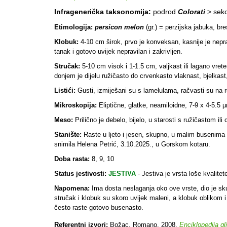
Infragenerička taksonomija:
podrod
Colorati
> sekc
Etimologija:
persicon melon
(gr.) = perzijska jabuka, b
Klobuk:
4-10 cm širok, prvo je konveksan, kasnije je neprav
tanak i gotovo uvijek nepravilan i zakrivljen.
Stručak:
5-10 cm visok i 1-1.5 cm, valjkast ili lagano vrete
donjem je dijelu ružičasto do crvenkasto vlaknast, bjelkast,
Listići:
Gusti, izmiješani su s lamelulama, račvasti su na rub
Mikroskopija:
Eliptične, glatke, neamiloidne, 7-9 x 4-5.5 µm
Meso:
Prilično je debelo, bijelo, u starosti s ružičastom i
Stanište:
Raste u ljeto i jesen, skupno, u malim busenima 
snimila Helena Petrić, 3.10.2025., u Gorskom kotaru.
Doba rasta:
8, 9, 10
Status jestivosti:
JESTIVA
-
Jestiva je vrsta loše kvalit
Napomena:
Ima dosta neslaganja oko ove vrste, dio je sk
stručak i klobuk su skoro uvijek maleni, a klobuk oblikom
često raste gotovo busenasto.
Referentni izvori:
Božac, Romano. 2008.
Enciklopedija gl