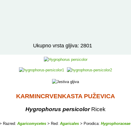
Izravno podređene niže takse:
prikaži
Ukupno vrsta gljiva: 2801
KARMINCRVENKASTA PUŽEVICA
Hygrophorus persicolor
Ricek
> Razred:
Agaricomycetes
> Red:
Agaricales
> Porodica:
Hygrophoraceae