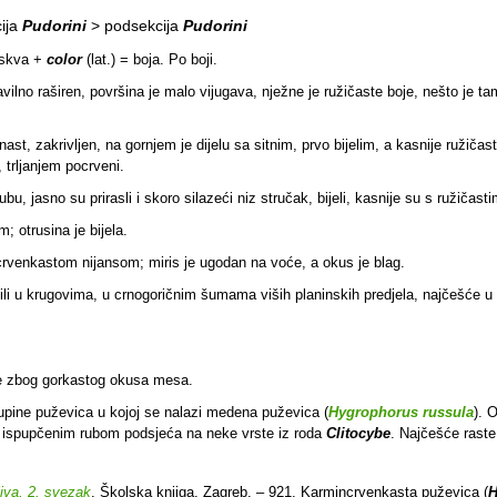
ija
Pudorini
> podsekcija
Pudorini
reskva +
color
(lat.) = boja. Po boji.
ilno raširen, površina je malo vijugava, nježne je ružičaste boje, nešto je ta
nast, zakrivljen, na gornjem je dijelu sa sitnim, prvo bijelim, a kasnije ružič
 trljanjem pocrveni.
u, jasno su prirasli i skoro silazeći niz stručak, bijeli, kasnije su s ružičast
; otrusina je bijela.
li crvenkastom nijansom; miris je ugodan na voće, a okus je blag.
ili u krugovima, u crnogoričnim šumama viših planinskih predjela, najčešće u
ete zbog gorkastog okusa mesa.
upine puževica u kojoj se nalazi medena puževica (
Hygrophorus russula
). 
 i ispupčenim rubom podsjeća na neke vrste iz roda
Clitocybe
. Najčešće raste
jiva, 2. svezak
. Školska knjiga. Zagreb. – 921. Karmincrvenkasta puževica (
H