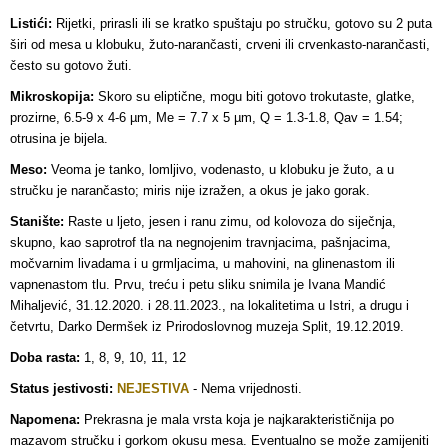
Listići:
Rijetki, prirasli ili se kratko spuštaju po stručku, gotovo su 2 puta
širi od mesa u klobuku, žuto-narančasti, crveni ili crvenkasto-narančasti,
često su gotovo žuti.
Mikroskopija:
Skoro su eliptične, mogu biti gotovo trokutaste, glatke,
prozirne, 6.5-9 x 4-6 µm, Me = 7.7 x 5 µm, Q = 1.3-1.8, Qav = 1.54;
otrusina je bijela.
Meso:
Veoma je tanko, lomljivo, vodenasto, u klobuku je žuto, a u
stručku je narančasto; miris nije izražen, a okus je jako gorak.
Stanište:
Raste u ljeto, jesen i ranu zimu, od kolovoza do siječnja,
skupno, kao saprotrof tla na negnojenim travnjacima, pašnjacima,
močvarnim livadama i u grmljacima, u mahovini, na glinenastom ili
vapnenastom tlu. Prvu, treću i petu sliku snimila je Ivana Mandić
Mihaljević, 31.12.2020. i 28.11.2023., na lokalitetima u Istri, a drugu i
četvrtu, Darko Dermšek iz Prirodoslovnog muzeja Split, 19.12.2019.
Doba rasta:
1, 8, 9, 10, 11, 12
Status jestivosti:
NEJESTIVA
- Nema vrijednosti.
Napomena:
Prekrasna je mala vrsta koja je najkarakterističnija po
mazavom stručku i gorkom okusu mesa. Eventualno se može zamijeniti