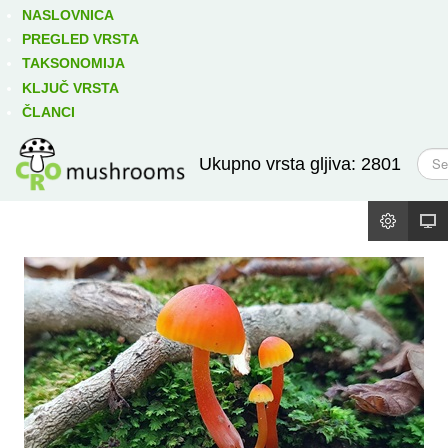
Izravno podređene niže takse:
prikaži
NASLOVNICA
PREGLED VRSTA
TAKSONOMIJA
KLJUČ VRSTA
ČLANCI
T
Ukupno vrsta gljiva: 2801
r
a
ž
i