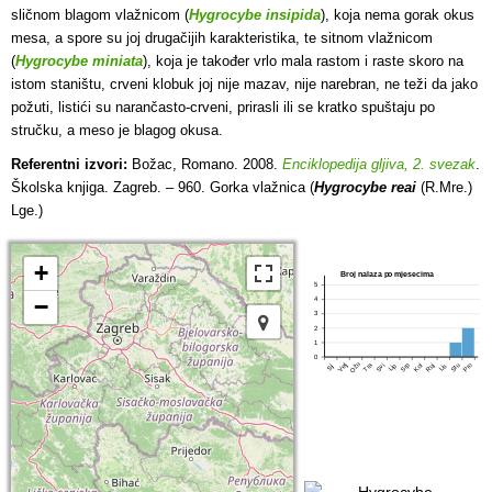
sličnom blagom vlažnicom (
Hygrocybe insipida
), koja nema gorak okus
mesa, a spore su joj drugačijih karakteristika, te sitnom vlažnicom
(
Hygrocybe miniata
), koja je također vrlo mala rastom i raste skoro na
istom staništu, crveni klobuk joj nije mazav, nije narebran, ne teži da jako
požuti, listići su narančasto-crveni, prirasli ili se kratko spuštaju po
stručku, a meso je blagog okusa.
Referentni izvori:
Božac, Romano. 2008.
Enciklopedija gljiva, 2. svezak
.
Školska knjiga. Zagreb. – 960. Gorka vlažnica (
Hygrocybe reai
(R.Mre.)
Lge.)
+
Broj nalaza po mjesecima
5
−
4
3
2
1
0
Ožu
Tra
Srp
Pro
Velj
Lip
Stu
Svi
Kol
Ruj
Lis
Sij