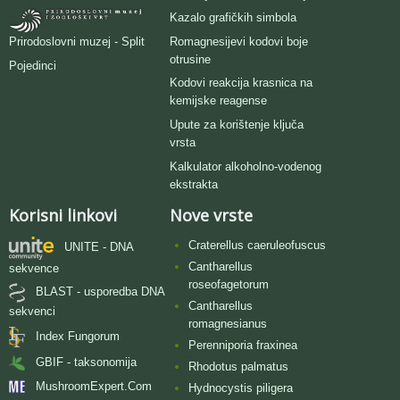
Kazalo grafičkih simbola
Romagnesijevi kodovi boje
Prirodoslovni muzej - Split
otrusine
Pojedinci
Kodovi reakcija krasnica na
kemijske reagense
Upute za korištenje ključa
vrsta
Kalkulator alkoholno-vodenog
ekstrakta
Korisni linkovi
Nove vrste
Craterellus caeruleofuscus
UNITE - DNA
Cantharellus
sekvence
roseofagetorum
BLAST - usporedba DNA
Cantharellus
sekvenci
romagnesianus
Index Fungorum
Perenniporia fraxinea
GBIF - taksonomija
Rhodotus palmatus
MushroomExpert.Com
Hydnocystis piligera