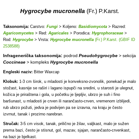
Hygrocybe mucronella
(Fr.) P.Karst.
Taksonomija:
Carstvo:
Fungi
> Koljeno:
Basidiomycota
> Razred:
Agaricomycetes
> Red:
Agaricales
> Porodica:
Hygrophoraceae
>
Rod:
Hygrocybe
> Vrsta:
Hygrocybe mucronella
(Fr.) P.Karst. (GBIF ID
2538588)
Infragenerička taksonomija:
podrod
Pseudohygrocybe
> sekcija
Coccineae
> kompleks
Hygrocybe mucronella
Engleski naziv:
Bitter Waxcap
Klobuk:
1-3 cm širok, u mladosti je konveksno-zvonolik, ponekad je malo
stožast, kasnije se raširi i lagano ispupči na sredini, u starosti je ulegnut,
kožica je priraštena i gola, u početku je ljepljiv, ubrzo je suh i fino
baršunast, u mladosti je crven ili narančasto-crven, vremenom izblijedi,
rub ubrzo požuti, jedva je podvijen pa se izravna, na kraju je često
izvrnut, tanak i prozirno narebran.
Stručak:
3-5 cm visok, tanak, prilično je žilav, valjkast, malo je sužen
prema bazi, često je stisnut, gol, mazav, sjajan, narančasto-crvenkast,
na bazi je bjelkast.