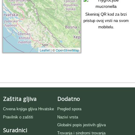
Skeniraj QR kod za brzi
pristup ovoj vrsti na svom
mobitelu.
Leaflet
| ©
OpenStreetMap
Zaštita gljiva
Dodatno
Crvena knjiga gljiva Hrvatske
Pregled spora
Pravilnik o zaštiti
Nazivi vrsta
Globalni popis jestivih gljiva
Suradnici
Trovanja i sindromi trovanja