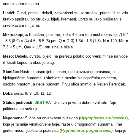
crvenkastim mrljama.
Listići:
Gusti, prirasli, debeli, zaokruženi su uz stručak, prirasli ili se vrlo
kratko spuštaju po stručku, bijeli, kremasti, ubrzo su jako prošarani s
crvenkastim mrljama.
Mikroskopija:
Eliptične, prozirne, 7-9 x 4-6 µm (cromushrooms: (5.7) 6.4
- 8.3 (8.9) × (4) 4.6 - 5.5 (6) µm, Q = (1.3) 1.34 - 1.6 (1.8), N = 120, Me =
7.3 × 5 µm, Qav = 1.5); otrusina je bijela.
Meso:
Debelo, čvrsto, bijelo, na prerezu polako pocrveni; miriše na voće
ili kiseli kupus, a okus je blag.
Stanište:
Raste u kasno ljeto i jesen, od kolovoza do prosinca, u
bjelogoričnim šumama u simbiozi s raznim bjelogoričnim drvećem,
osobito hrastom, a rjeđe bukvom. Prvu sliku snimio je Neven Ferenčak.
Doba rasta:
8, 9, 10, 11, 12
Status jestivosti:
JESTIVA
- Jestiva je vrsta d
obre kvalitete. Nije
prikladna za sušenje.
Napomena:
Slične su crvenkasta puževica (
Hygrophorus erubescens
),
koja je tamnije vinskicrvene boje, raste u crnogoričnim šumama i ima
gorko meso, ljubičasta puževica (
Hygrophorus purpurascens
), koja je