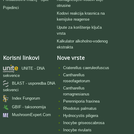
otrusine
Pojedinci
Kodovi reakcija krasnica na
kemijske reagense
Upute za korištenje ključa
vrsta
Kalkulator alkoholno-vodenog
ekstrakta
Korisni linkovi
Nove vrste
Craterellus caeruleofuscus
UNITE - DNA
Cantharellus
sekvence
roseofagetorum
BLAST - usporedba DNA
Cantharellus
sekvenci
romagnesianus
Index Fungorum
Perenniporia fraxinea
GBIF - taksonomija
Rhodotus palmatus
MushroomExpert.Com
Hydnocystis piligera
Inocybe griseoscabrosa
Inocybe rivularis