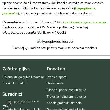
tipične crvene boje i ima zastorak koji kasnije ostavlja ostatke vjenčića
na bijelom stručku, te karmincrvenkasta puževica (
Hygrophorus
persicolor
), koja je vitkija, intenzivnije obojena i dosta ružičasta.
Referentni izvori:
Božac, Romano. 2008.
Enciklopedija gljiva, 2. svezak
.
Školska knjiga. Zagreb. – 915. Medena puževica (medenka)
(
Hygrophorus russula
(Schff. ex Fr.) Quél.)
Skeniraj QR kod za brzi pristup ovoj vrsti na svom mobitelu.
Zaštita gljiva
Dodatno
Crvena knjiga gljiva Hrvatske
Pregled spora
Pravilnik o zaštiti
Nazivi vrsta
Globalni popis jestivih gljiva
Suradnici
Trovanja i sindromi trovanja
Kazalo grafičkih simbola
Romagnesijevi kodovi boje
Prirodoslovni muzej - Split