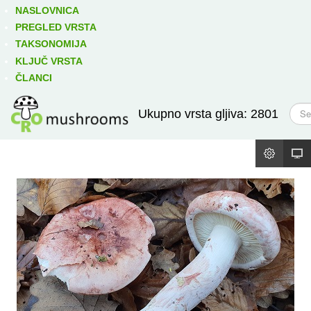
Izravno podređene niže takse:
prikaži
NASLOVNICA
PREGLED VRSTA
TAKSONOMIJA
KLJUČ VRSTA
ČLANCI
T
Ukupno vrsta gljiva: 2801
r
a
ž
i