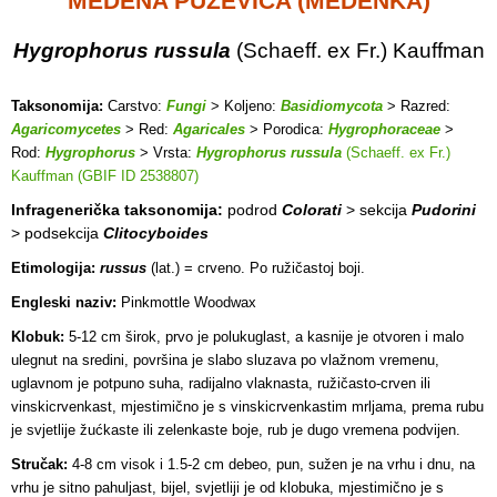
MEDENA PUŽEVICA (MEDENKA)
Hygrophorus russula
(Schaeff. ex Fr.) Kauffman
Taksonomija:
Carstvo:
Fungi
> Koljeno:
Basidiomycota
> Razred:
Agaricomycetes
> Red:
Agaricales
> Porodica:
Hygrophoraceae
>
Rod:
Hygrophorus
> Vrsta:
Hygrophorus russula
(Schaeff. ex Fr.)
Kauffman (GBIF ID 2538807)
Infragenerička taksonomija:
podrod
Colorati
> sekcija
Pudorini
> podsekcija
Clitocyboides
Etimologija:
russus
(lat.) = crveno. Po ružičastoj boji.
Engleski naziv:
Pinkmottle Woodwax
Klobuk:
5-12 cm širok, prvo je polukuglast
, a kasnije je otvoren i malo
ulegnut na sredini, površina je slabo sluzava po vlažnom vremenu,
uglavnom je potpuno suha, radijalno vlaknasta, ružičasto-crven ili
vinskicrvenkast, mjestimično je s vinskicrvenkastim mrljama, prema rubu
je svjetlije žućkaste ili zelenkaste boje, rub je dugo vremena podvijen.
Stručak:
4-8 cm visok i 1.5-2 cm debeo, pun, sužen je na vrhu i dnu, na
vrhu je sitno pahuljast, bijel, svjetliji je od klobuka, mjestimično je s