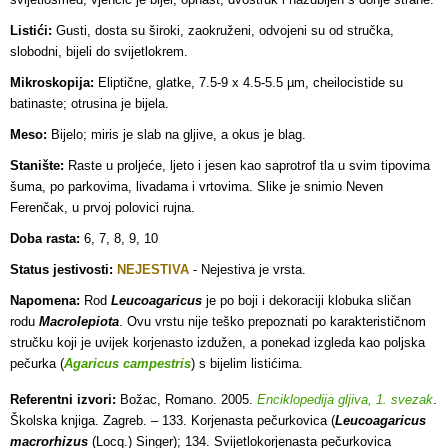
Listići:
Gusti, dosta su široki, zaokruženi, odvojeni su od stručka,
slobodni, bijeli do svijetlokrem.
Mikroskopija:
Eliptične, glatke, 7.5-9 x 4.5-5.5 µm, cheilocistide su
batinaste; otrusina je bijela.
Meso:
Bijelo; miris je slab na gljive, a okus je blag.
Stanište:
Raste u proljeće, ljeto i jesen kao saprotrof tla u svim tipovima
šuma, po parkovima, livadama i vrtovima. Slike je snimio Neven
Ferenčak, u prvoj polovici rujna.
Doba rasta:
6, 7, 8, 9, 10
Status jestivosti:
NEJESTIVA
-
Nejestiva je vrsta.
Napomena:
Rod
Leucoagaricus
je po boji i dekoraciji klobuka sličan
rodu
Macrolepiota
. Ovu vrstu nije teško prepoznati po karakterističnom
stručku koji je uvijek korjenasto izdužen, a ponekad izgleda kao poljska
pečurka (
Agaricus campestris
) s bijelim listićima.
Referentni izvori:
Božac, Romano. 2005.
Enciklopedija gljiva, 1. svezak
.
Školska knjiga. Zagreb. – 133. Korjenasta pečurkovica (
Leucoagaricus
macrorhizus
(Locq.) Singer); 134. Svijetlokorjenasta pečurkovica