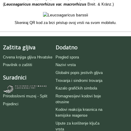
(
Leucoagaricus macrorhizus var. macrorhizus
Breit. & Kränz.)
Skeniraj QR kod za brzi pristup ovoj vrsti na svom mobitelu.
Zaštita gljiva
Dodatno
Crvena knjiga gljiva Hrvatske
Pregled spora
Pravilnik o zaštiti
Nazivi vrsta
Globalni popis jestivih gljiva
Suradnici
Trovanja i sindromi trovanja
Kazalo grafičkih simbola
Romagnesijevi kodovi boje
Prirodoslovni muzej - Split
otrusine
Pojedinci
Kodovi reakcija krasnica na
kemijske reagense
Upute za korištenje ključa
vrsta