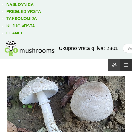
Izravno podređene niže takse:
prikaži
NASLOVNICA
PREGLED VRSTA
TAKSONOMIJA
KLJUČ VRSTA
ČLANCI
T
Ukupno vrsta gljiva: 2801
r
a
ž
i