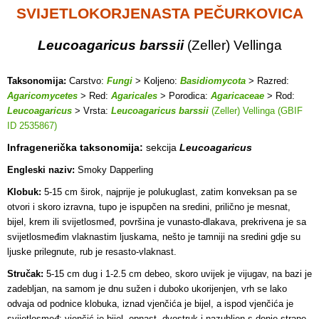
SVIJETLOKORJENASTA PEČURKOVICA
Leucoagaricus barssii
(Zeller) Vellinga
Taksonomija:
Carstvo:
Fungi
> Koljeno:
Basidiomycota
> Razred:
Agaricomycetes
> Red:
Agaricales
> Porodica:
Agaricaceae
> Rod:
Leucoagaricus
> Vrsta:
Leucoagaricus barssii
(Zeller) Vellinga (GBIF
ID 2535867)
Infragenerička taksonomija:
sekcija
Leucoagaricus
Engleski naziv:
Smoky Dapperling
Klobuk:
5-15 cm širok, najprije je polukuglast, zatim konveksan pa se
otvori i skoro izravna, tupo je ispupčen na sredini, prilično je mesnat,
bijel, krem ili svijetlosmeđ, površina je vunasto-dlakava, prekrivena je sa
svijetlosmeđim vlaknastim ljuskama, nešto je tamniji na sredini gdje su
ljuske prilegnute, rub je resasto-vlaknast.
Stručak:
5-15 cm dug i 1-2.5 cm debeo, skoro uvijek je vijugav, na bazi je
zadebljan, na samom je dnu sužen i duboko ukorijenjen, vrh se lako
odvaja od podnice klobuka, iznad vjenčića je bijel, a ispod vjenčića je
svijetlosmeđ; vjenčić je bijel, opnast, dvostruk i nazubljen s donje strane.