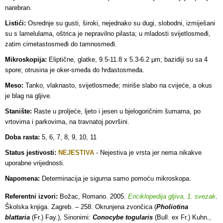
narebran.
Listići:
Osrednje su gusti, široki, nejednako su dugi, slobodni, izmiješani
su s lamelulama, oštrica je nepravilno pilasta; u mladosti svijetlosmeđi,
zatim cimetastosmeđi do tamnosmeđi.
Mikroskopija:
Eliptične, glatke, 9.5-11.8 x 5.3-6.2 µm; bazidiji su sa 4
spore; otrusina je oker-smeđa do hrđastosmeđa.
Meso:
Tanko, vlaknasto, svijetlosmeđe; miriše slabo na cvijeće, a okus
je blag na gljive.
Stanište:
Raste u proljeće, ljeto i jesen u bjelogoričnim šumama, po
vrtovima i parkovima, na travnatoj površini.
Doba rasta:
5, 6, 7, 8, 9, 10, 11
Status jestivosti:
NEJESTIVA
-
Nejestiva je vrsta jer nema nikakve
uporabne vrijednosti.
Napomena:
Determinacija je sigurna samo pomoću mikroskopa.
Referentni izvori:
Božac, Romano. 2005.
Enciklopedija gljiva, 1. svezak
.
Školska knjiga. Zagreb. – 258. Okrunjena zvončica (
Pholiotina
blattaria
(Fr.) Fay.), Sinonimi:
Conocybe togularis
(Bull. ex Fr.) Kuhn.,