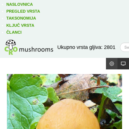
Izravno podređene niže takse:
prikaži
NASLOVNICA
PREGLED VRSTA
TAKSONOMIJA
KLJUČ VRSTA
ČLANCI
T
Ukupno vrsta gljiva: 2801
r
a
ž
i