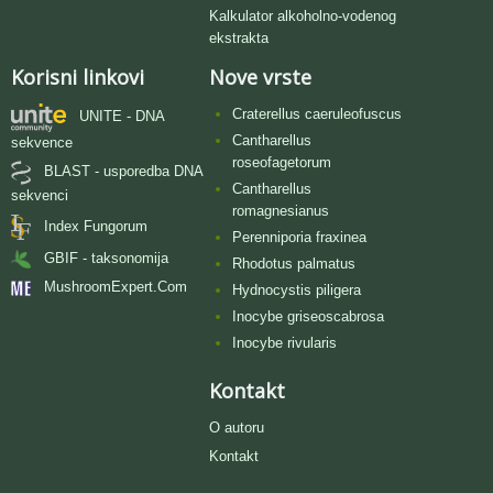
Kalkulator alkoholno-vodenog
ekstrakta
Korisni linkovi
Nove vrste
Craterellus caeruleofuscus
UNITE - DNA
Cantharellus
sekvence
roseofagetorum
BLAST - usporedba DNA
Cantharellus
sekvenci
romagnesianus
Index Fungorum
Perenniporia fraxinea
GBIF - taksonomija
Rhodotus palmatus
MushroomExpert.Com
Hydnocystis piligera
Inocybe griseoscabrosa
Inocybe rivularis
Kontakt
O autoru
Kontakt