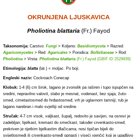
OKRUNJENA LJUSKAVICA
Pholiotina blattaria
(Fr.) Fayod
Taksonomija:
Carstvo:
Fungi
> Koljeno:
Basidiomycota
> Razred:
Agaricomycetes
> Red:
Agaricales
> Porodica:
Bolbitiaceae
> Rod:
Pholiotina
> Vrsta:
Pholiotina blattaria
(Fr.) Fayod (GBIF ID 2529939)
Etimologija:
blatta
(lat.) = moljac. Po boji.
Engleski naziv:
Cockroach Conecap
Klobuk:
1-4 (6) cm širok, lagano je zvonolik pa raširen i tupo ispupčen na
sredini, nepravilno valovit, slabo je mesnat, vodenast, bez sjaja; žuto-
smeđ, cimetastosmeđ do hrđastosmeđ, vrh je uglavnom tamniji; rub je
lagano narebran i malo svjetliji od sredine.
Stručak:
4-7 cm visok, valjkast, šupalj, redovito je savijen, na osnovi je
zadebljan; bjelkast, kremast do smećkast, također crvenkasto-smeđ,
prekriven je rijetkim bjelkastim dlačicama; nosi tipičan bijeli do
svijetlosmeđi ili crvenkasto-smeđi opnasti i viseći vjenčić koji je upadljivo