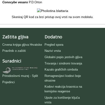
Conocybe vesans
P.D.Orton
Skeniraj QR kod za brzi pristup ovoj vrsti na svom mobitelu.
Zaštita gljiva
Dodatno
Crvena knjiga gljiva Hrvatske
Pregled spora
Pravilnik o zaštiti
Nazivi vrsta
Globalni popis jestivih gljiva
Suradnici
Trovanja i sindromi trovanja
Kazalo grafičkih simbola
Romagnesijevi kodovi boje
Prirodoslovni muzej - Split
otrusine
Pojedinci
Kodovi reakcija krasnica na
kemijske reagense
Upute za korištenje ključa
vrsta