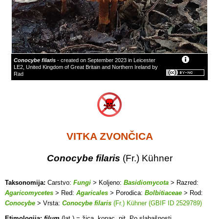
Conocybe filaris
- created on September 2023 in Leicester
LE2, United Kingdom of Great Britain and Northern Ireland by
Rad
VITKA ZVONČICA
Conocybe filaris
(Fr.) Kühner
Taksonomija:
Carstvo:
Fungi
> Koljeno:
Basidiomycota
> Razred:
Agaricomycetes
> Red:
Agaricales
> Porodica:
Bolbitiaceae
> Rod:
Conocybe
> Vrsta:
Conocybe filaris
(Fr.) Kühner (GBIF ID 2529789)
Etimologija:
filum
(lat.) = žica, konac, nit. Po slabašnosti.