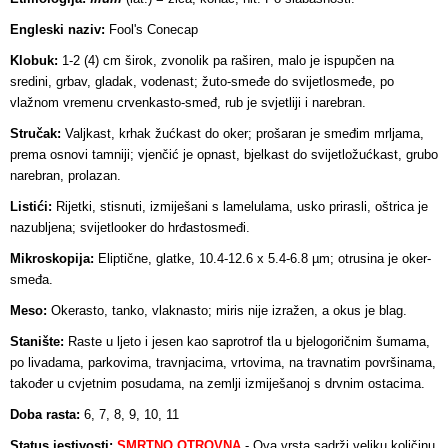
Engleski naziv:
Fool's Conecap
Klobuk:
1-2 (4) cm širok, zvonolik pa raširen, malo je ispupčen na
sredini, grbav, gladak, vodenast; žuto-smeđe do svijetlosmeđe, po
vlažnom vremenu crvenkasto-smeđ, rub je svjetliji i narebran.
Stručak:
Valjkast, krhak žućkast do oker; prošaran je smeđim mrljama,
prema osnovi tamniji; vjenčić je opnast, bjelkast do svijetložućkast, grubo
narebran, prolazan.
Listići:
Rijetki, stisnuti, izmiješani s lamelulama, usko prirasli, oštrica je
nazubljena; svijetlooker do hrđastosmeđi.
Mikroskopija:
Eliptične, glatke, 10.4-12.6 x 5.4-6.8 µm; otrusina je oker-
smeđa.
Meso:
Okerasto, tanko, vlaknasto; miris nije izražen, a okus je blag.
Stanište:
Raste u ljeto i jesen kao saprotrof tla u bjelogoričnim šumama,
po livadama, parkovima, travnjacima, vrtovima, na travnatim površinama,
također u cvjetnim posudama, na zemlji izmiješanoj s drvnim ostacima.
Doba rasta:
6, 7, 8, 9, 10, 11
Status jestivosti:
SMRTNO OTROVNA
- Ova vrsta
sadrži veliku količinu