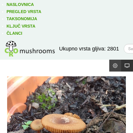
Izravno podređene niže takse:
prikaži
NASLOVNICA
PREGLED VRSTA
TAKSONOMIJA
KLJUČ VRSTA
ČLANCI
T
Ukupno vrsta gljiva: 2801
r
a
ž
i