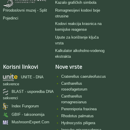
Kazalo grafičkih simbola
Romagnesijevi kodovi boje
Prirodoslovni muzej - Split
otrusine
Pojedinci
Kodovi reakcija krasnica na
kemijske reagense
Upute za korištenje ključa
vrsta
Kalkulator alkoholno-vodenog
ekstrakta
Korisni linkovi
Nove vrste
Craterellus caeruleofuscus
UNITE - DNA
Cantharellus
sekvence
roseofagetorum
BLAST - usporedba DNA
Cantharellus
sekvenci
romagnesianus
Index Fungorum
Perenniporia fraxinea
GBIF - taksonomija
Rhodotus palmatus
MushroomExpert.Com
Hydnocystis piligera
Inocybe griseoscabrosa