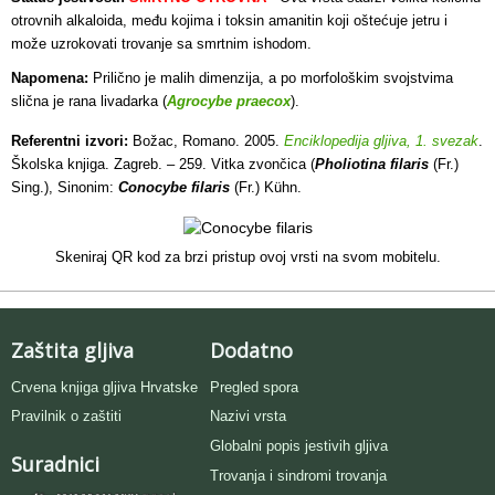
otrovnih alkaloida, među kojima i toksin amanitin koji oštećuje jetru i
može uzrokovati trovanje sa smrtnim ishodom.
Napomena:
Prilično je malih dimenzija, a po morfološkim svojstvima
slična je rana livadarka (
Agrocybe praecox
).
Referentni izvori:
Božac, Romano. 2005.
Enciklopedija gljiva, 1. svezak
.
Školska knjiga. Zagreb. – 259. Vitka zvončica (
Pholiotina filaris
(Fr.)
Sing.), Sinonim:
Conocybe filaris
(Fr.) Kühn.
Skeniraj QR kod za brzi pristup ovoj vrsti na svom mobitelu.
Zaštita gljiva
Dodatno
Crvena knjiga gljiva Hrvatske
Pregled spora
Pravilnik o zaštiti
Nazivi vrsta
Globalni popis jestivih gljiva
Suradnici
Trovanja i sindromi trovanja