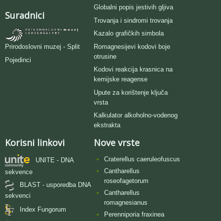
Globalni popis jestivih gljiva
Suradnici
Trovanja i sindromi trovanja
Kazalo grafičkih simbola
Romagnesijevi kodovi boje
Prirodoslovni muzej - Split
otrusine
Pojedinci
Kodovi reakcija krasnica na
kemijske reagense
Upute za korištenje ključa
vrsta
Kalkulator alkoholno-vodenog
ekstrakta
Korisni linkovi
Nove vrste
Craterellus caeruleofuscus
UNITE - DNA
Cantharellus
sekvence
roseofagetorum
BLAST - usporedba DNA
Cantharellus
sekvenci
romagnesianus
Index Fungorum
Perenniporia fraxinea