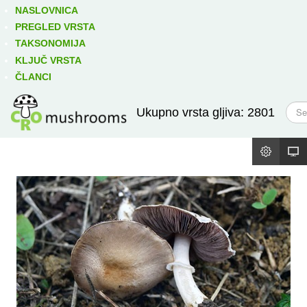
Izravno podređene niže takse:
prikaži
NASLOVNICA
PREGLED VRSTA
TAKSONOMIJA
KLJUČ VRSTA
ČLANCI
T
Ukupno vrsta gljiva: 2801
r
a
ž
i