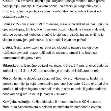
Klobuk:
2-6 cm širok, najprije polukuglast, kasnije raširen i malo grbav;
najprije bijel, kasnije ili trljanjem požuti, na sredini je blago žućkast ili
ružičast, površina je glatka ili prema rubu vlaknasta, rub je krpast od
ostataka zastorka.
Stručak:
2-5 cm visok i 3-9 mm debeo, malo je zadebljan na bazi, pun pa
cjevasto-šupalj, lomljiv, bijel, trljanjem požuti, gladak je i malo vlaknast,
lako se odvaja od klobuka; vjenčić je bjelkast, viseći, trajan, prilično je
visoko postavljen, jednostruk, u starosti ili trljanjem požuti.
Listići:
Gusti, zaokruženi uz stručak, slobodni; najprije sivkasti do
ružičasto-sivkasti, ubrzo ružičasti do sivkasto-smeđi i na kraju su
tamnosmeđi do gotovo crni.
Mikroskopija:
Eliptične do jajolike, male, 4-5.5 x 3-4 µm, cheilocistide su
kruškolike, 11-31 x 8-22 µm; otrusina je smeđa do ljubičasto-smeđa.
Meso:
Relativno debelo za svoju veličinu, čvrsto, vlaknasto, bijelo, na
prerezu ne mijenja boju, eventualno postane žućkasto ili žuto-oker pri dnu
stručka, trljanjem lagano posmeđi; miris je slab na anis ili gorke bademe,
ponekad na gljive, a okus je blag ili kiselkast.
Kemijske reakcije:
Kožica klobuka ili meso u dodiru s KOH postane
žuto, a sa Schafferovom otopinom narančasto do narančasto-crveno.