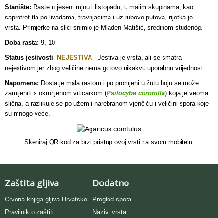
Stanište:
Raste u jesen, rujnu i listopadu, u malim skupinama, kao
saprotrof tla po livadama, travnjacima i uz rubove putova, rijetka je
vrsta. Primjerke na slici snimio je Mladen Matišić, sredinom studenog.
Doba rasta:
9, 10
Status jestivosti:
NEJESTIVA
- Jestiva je vrsta, ali se smatra
nejestivom jer zbog veličine nema gotovo nikakvu uporabnu vrijednost.
Napomena:
Dosta je mala rastom i po promjeni u žutu boju se može
zamijeniti s okrunjenom vitičarkom (
Psilocybe coronilla
) koja je veoma
slična, a razlikuje se po užem i narebranom vjenčiću i veličini spora koje
su mnogo veće.
Skeniraj QR kod za brzi pristup ovoj vrsti na svom mobitelu.
Zaštita gljiva
Dodatno
Crvena knjiga gljiva Hrvatske
Pregled spora
Pravilnik o zaštiti
Nazivi vrsta