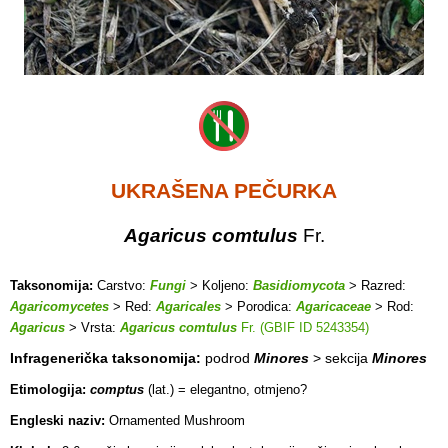
UKRAŠENA PEČURKA
Agaricus comtulus
Fr.
Taksonomija:
Carstvo:
Fungi
> Koljeno:
Basidiomycota
> Razred:
Agaricomycetes
> Red:
Agaricales
> Porodica:
Agaricaceae
> Rod:
Agaricus
> Vrsta:
Agaricus comtulus
Fr. (GBIF ID 5243354)
Infragenerička taksonomija:
podrod
Minores
> sekcija
Minores
Etimologija:
comptus
(lat.) = elegantno, otmjeno?
Engleski naziv:
Ornamented Mushroom