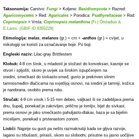
Taksonomija:
Carstvo:
Fungi
> Koljeno:
Basidiomycota
> Razred:
Agaricomycetes
> Red:
Agaricales
> Porodica:
Psathyrellaceae
> Rod:
Coprinopsis
> Vrsta:
Coprinopsis melanthina
(Fr.) Örstadius &
E.Larss. (GBIF ID 9355229)
Etimologija:
melas
,
melanos
(gr.) = crn +
-anthos
(gr.) = cvijet, u
mikologiji se koristi za označavanje boje. Po boji.
Engleski naziv:
Lilac-gray Brittlestem
Klobuk:
4-8 cm širok, u mladosti je stožast do konveksan, kasnije se
otvori i spljošti, skoro je uvijek sa širokim ispupčenjem na
sredini, smećkast do sivkasto-smeđ, gusto je prekriven sitnim
tamnosmeđim dlačicama na svjetlijoj osnovi, na sredini je tamniji, kožica
je narebrana, osobito prema rubu.
Stručak:
4-9 cm visok i 5-15 mm debeo, valjkast ili se zadebljava prema
dnu, šupalj, ponekad je zakrivljen, prilično je lomljiv, bijel do sivkast,
prema osnovi je jako smećkasto pahuljasto-dlakav, baza je sa bijelim
micelijem, ponekad s prstenastom zonom.
Listići:
Najprije su gusti pa nešto razmaknutiji kada se gljiva razvije,
lagano su trbušasti, prirasli, skoro su slobodni, prisutne su jasno uočljive