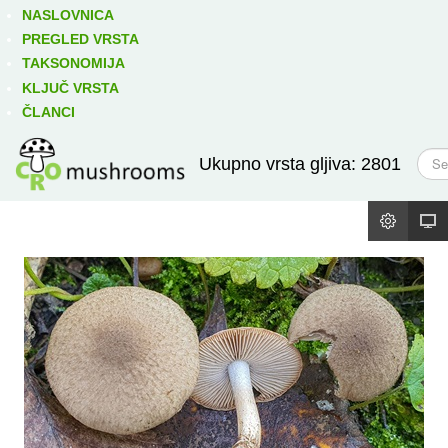
Izravno podređene niže takse:
prikaži
NASLOVNICA
PREGLED VRSTA
TAKSONOMIJA
KLJUČ VRSTA
ČLANCI
T
Ukupno vrsta gljiva: 2801
r
a
ž
i