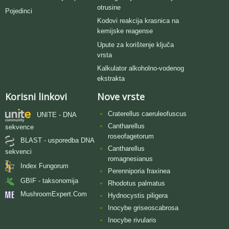
otrusine
Pojedinci
Kodovi reakcija krasnica na
kemijske reagense
Upute za korištenje ključa
vrsta
Kalkulator alkoholno-vodenog
ekstrakta
Korisni linkovi
Nove vrste
Craterellus caeruleofuscus
UNITE - DNA
Cantharellus
sekvence
roseofagetorum
BLAST - usporedba DNA
Cantharellus
sekvenci
romagnesianus
Index Fungorum
Perenniporia fraxinea
GBIF - taksonomija
Rhodotus palmatus
MushroomExpert.Com
Hydnocystis piligera
Inocybe griseoscabrosa
Inocybe rivularis