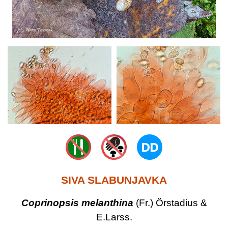
SIVA SLABUNJAVKA
Coprinopsis melanthina
(Fr.) Örstadius &
E.Larss.