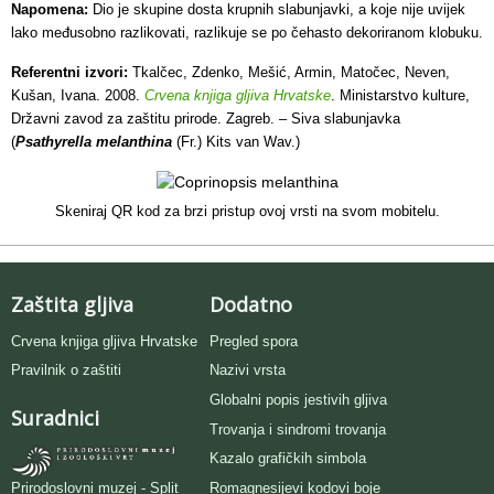
Napomena:
Dio je skupine dosta krupnih slabunjavki, a koje nije uvijek
lako međusobno razlikovati, razlikuje se po čehasto dekoriranom klobuku.
Referentni izvori:
Tkalčec, Zdenko, Mešić, Armin, Matočec, Neven,
Kušan, Ivana. 2008.
Crvena knjiga gljiva Hrvatske
. Ministarstvo kulture,
Državni zavod za zaštitu prirode. Zagreb. – Siva slabunjavka
(
Psathyrella melanthina
(Fr.) Kits van Wav.)
Skeniraj QR kod za brzi pristup ovoj vrsti na svom mobitelu.
Zaštita gljiva
Dodatno
Crvena knjiga gljiva Hrvatske
Pregled spora
Pravilnik o zaštiti
Nazivi vrsta
Globalni popis jestivih gljiva
Suradnici
Trovanja i sindromi trovanja
Kazalo grafičkih simbola
Romagnesijevi kodovi boje
Prirodoslovni muzej - Split