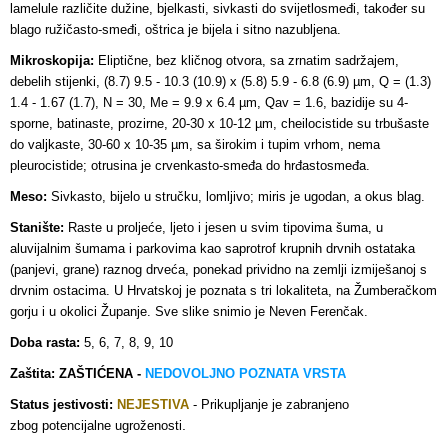
lamelule različite dužine, bjelkasti, sivkasti do svijetlosmeđi, također su
blago ružičasto-smeđi, oštrica je bijela i sitno nazubljena.
Mikroskopija:
Eliptične, bez kličnog otvora, sa zrnatim sadržajem,
debelih stijenki, (8.7) 9.5 - 10.3 (10.9) x (5.8) 5.9 - 6.8 (6.9) µm, Q = (1.3)
1.4 - 1.67 (1.7), N = 30, Me = 9.9 x 6.4 µm, Qav = 1.6, bazidije su 4-
sporne, batinaste, prozirne, 20-30 x 10-12 µm, cheilocistide su trbušaste
do valjkaste, 30-60 x 10-35 µm, sa širokim i tupim vrhom, nema
pleurocistide; otrusina je crvenkasto-smeđa do hrđastosmeđa.
Meso:
Sivkasto, bijelo u stručku, lomljivo; miris je ugodan, a okus blag.
Stanište:
Raste u proljeće, ljeto i jesen u svim tipovima šuma, u
aluvijalnim šumama i parkovima kao saprotrof krupnih drvnih ostataka
(panjevi, grane) raznog drveća, ponekad prividno na zemlji izmiješanoj s
drvnim ostacima. U Hrvatskoj je poznata s tri lokaliteta, na Žumberačkom
gorju i u okolici Županje. Sve slike snimio je Neven Ferenčak.
Doba rasta:
5, 6, 7, 8, 9, 10
Zaštita: ZAŠTIĆENA -
NEDOVOLJNO POZNATA VRSTA
Status jestivosti:
NEJESTIVA
- Prikupljanje je zabranjeno
.
zbog potencijalne ugroženosti