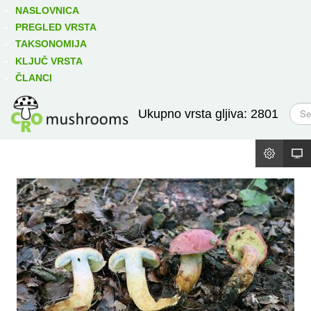
Izravno podređene niže takse:
prikaži
NASLOVNICA
PREGLED VRSTA
TAKSONOMIJA
KLJUČ VRSTA
ČLANCI
T
Ukupno vrsta gljiva: 2801
r
a
ž
i