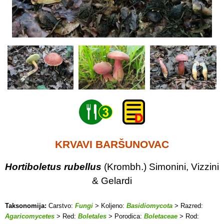
KRVAVI BARŠUNOVAC
Hortiboletus rubellus
(Krombh.) Simonini, Vizzini
& Gelardi
Taksonomija:
Carstvo:
Fungi
> Koljeno:
Basidiomycota
> Razred:
Agaricomycetes
> Red:
Boletales
> Porodica:
Boletaceae
> Rod: