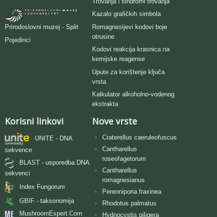
Trovanja i sindromi trovanja
Kazalo grafičkih simbola
Romagnesijevi kodovi boje
Prirodoslovni muzej - Split
otrusine
Pojedinci
Kodovi reakcija krasnica na
kemijske reagense
Upute za korištenje ključa
vrsta
Kalkulator alkoholno-vodenog
ekstrakta
Korisni linkovi
Nove vrste
Craterellus caeruleofuscus
UNITE - DNA
Cantharellus
sekvence
roseofagetorum
BLAST - usporedba DNA
Cantharellus
sekvenci
romagnesianus
Index Fungorum
Perenniporia fraxinea
GBIF - taksonomija
Rhodotus palmatus
MushroomExpert.Com
Hydnocystis piligera