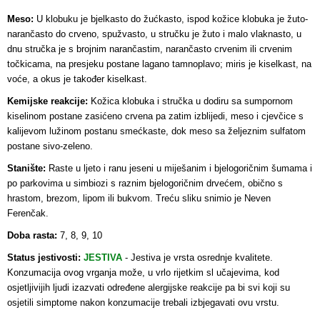
Meso:
U klobuku je bjelkasto do žućkasto, ispod kožice klobuka je žuto-
narančasto do crveno, spužvasto, u stručku je žuto i malo vlaknasto, u
dnu stručka je s brojnim narančastim, narančasto crvenim ili crvenim
točkicama, na presjeku postane lagano tamnoplavo; miris je kiselkast, na
voće, a okus je također kiselkast.
Kemijske reakcije:
Kožica klobuka i stručka u dodiru sa sumpornom
kiselinom postane zasićeno crvena pa zatim izblijedi, meso i cjevčice s
kalijevom lužinom postanu smećkaste, dok meso sa željeznim sulfatom
postane sivo-zeleno.
Stanište:
Raste u ljeto i ranu jeseni u miješanim i bjelogoričnim šumama i
po parkovima u simbiozi s raznim bjelogoričnim drvećem, obično s
hrastom, brezom, lipom ili bukvom. Treću sliku snimio je Neven
Ferenčak.
Doba rasta:
7, 8, 9, 10
Status jestivosti:
JESTIVA
-
Jestiva je vrsta osrednje kvalitete.
Konzumacija ovog vrganja može, u vrlo rijetkim sl učajevima, kod
osjetljivijih ljudi izazvati određene alergijske reakcije pa bi svi koji su
osjetili simptome nakon konzumacije trebali izbjegavati ovu vrstu.