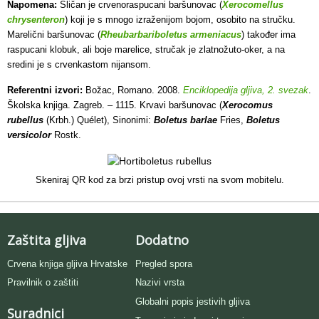
Napomena:
Sličan je crvenoraspucani baršunovac (
Xerocomellus
chrysenteron
) koji je s mnogo izraženijom bojom, osobito na stručku.
Marelični baršunovac (
Rheubarbariboletus armeniacus
) također ima
raspucani klobuk, ali boje marelice, stručak je zlatnožuto-oker, a na
sredini je s crvenkastom nijansom.
Referentni izvori:
Božac, Romano. 2008.
Enciklopedija gljiva, 2. svezak
.
Školska knjiga. Zagreb. – 1115. Krvavi baršunovac (
Xerocomus
rubellus
(Krbh.) Quélet), Sinonimi:
Boletus barlae
Fries,
Boletus
versicolor
Rostk.
Skeniraj QR kod za brzi pristup ovoj vrsti na svom mobitelu.
Zaštita gljiva
Dodatno
Crvena knjiga gljiva Hrvatske
Pregled spora
Pravilnik o zaštiti
Nazivi vrsta
Globalni popis jestivih gljiva
Suradnici