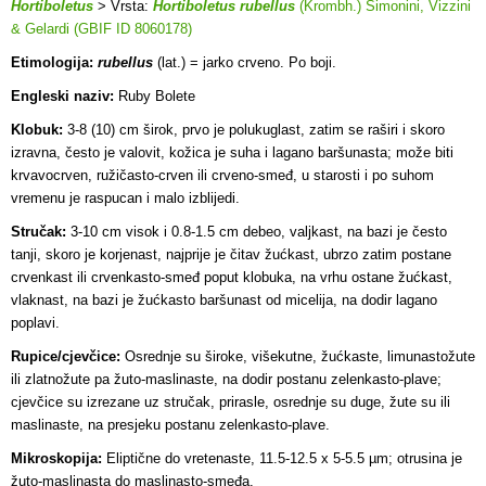
Hortiboletus
> Vrsta:
Hortiboletus rubellus
(Krombh.) Simonini, Vizzini
& Gelardi (GBIF ID 8060178)
Etimologija:
rubellus
(lat.) = jarko crveno. Po boji.
Engleski naziv:
Ruby Bolete
Klobuk:
3-8 (10) cm širok, prvo je polukuglast, zatim se raširi i skoro
izravna, često je valovit, kožica je suha i lagano baršunasta; može biti
krvavocrven, ružičasto-crven ili crveno-smeđ, u starosti i po suhom
vremenu je raspucan i malo izblijedi.
Stručak:
3-10 cm visok i 0.8-1.5 cm debeo, valjkast, na bazi je često
tanji, skoro je korjenast, najprije je čitav žućkast, ubrzo zatim postane
crvenkast ili crvenkasto-smeđ poput klobuka, na vrhu ostane žućkast,
vlaknast, na bazi je žućkasto baršunast od micelija, na dodir lagano
poplavi.
Rupice/cjevčice:
Osrednje su široke, višekutne, žućkaste, limunastožute
ili zlatnožute pa žuto-maslinaste, na dodir postanu zelenkasto-plave;
cjevčice su i
zrezane uz stručak, prirasle, osrednje su duge, žute su ili
maslinaste, na presjeku postanu zelenkasto-plave.
Mikroskopija:
Eliptične do vretenaste, 11.5-12.5 x 5-5.5 µm; otrusina je
žuto-maslinasta do maslinasto-smeđa.