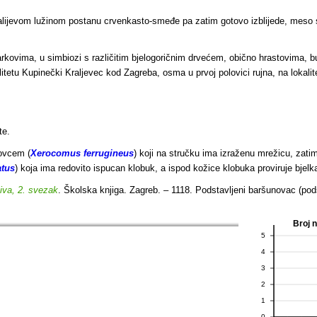
kalijevom lužinom postanu crvenkasto-smeđe pa zatim gotovo izblijede, meso 
arkovima, u simbiozi s različitim bjelogoričnim drvećem, obično hrastovima,
litetu Kupinečki Kraljevec kod Zagreba, osma u prvoj polovici rujna, na lokali
te.
ovcem (
Xerocomus ferrugineus
) koji na stručku ima izraženu mrežicu, za
atus
) koja ima redovito ispucan klobuk, a ispod kožice klobuka proviruje bjel
jiva, 2. svezak
. Školska knjiga. Zagreb. – 1118. Podstavljeni baršunovac (pod
Broj 
5
4
3
2
1
0