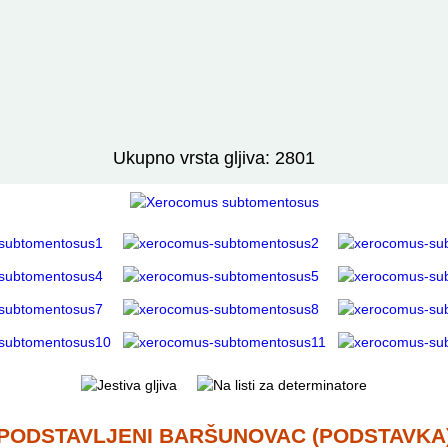
Izravno podređene niže takse:
prikaži
Ukupno vrsta gljiva: 2801
PODSTAVLJENI BARŠUNOVAC (PODSTAVKA