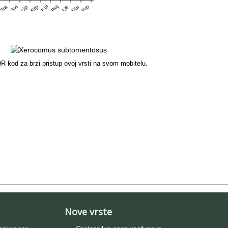
Srp
Stu
Pro
Tra
Kol
Ruj
Svi
Lip
Lis
R kod za brzi pristup ovoj vrsti na svom mobitelu.
Nove vrste