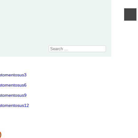
Traži
)