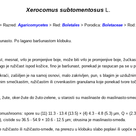
Xerocomus subtomentosus
L.
> Razred:
Agaricomycetes
> Red:
Boletales
> Porodica:
Boletaceae
> Rod
ršunasto. Po lagano baršunastom klobuku.
st, mesnat, vrlo je promjenjive boje, može biti vrlo je promjenjive boje, žućk
ago je ružičast ispod kožice, fino je baršunast, ponekad je raspucan pa se u
kraći, zašiiljen je na samoj osnovi, malo zakrivljen, pun, s blagim je uzdužni
nim smećkastim, ružičastim ili crvenkastim granulama koje ponekad tvore točk
, žute, oker-žute do žuto-zelene, u starosti su maslinaste do maslinasto-sme
mushrooms: spore su (11) 11.3 - 13.4 (13.5) × (4) 4.3 - 4.8 (5.3) µm, Q = (2.3
m), cistide su 36.5 - 54.9 × 10.6 - 12.5 µm; otrusina je maslinasto-smeđa.
e ružičasto ili ružičasto-smeđe, na prerezu u klobuku slabo poplavi ili uopće ne