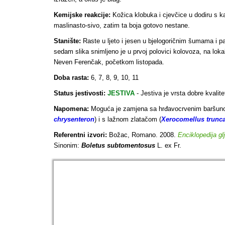
Kemijske reakcije:
Kožica klobuka i cjevčice u dodiru s 
maslinasto-sivo, zatim ta boja gotovo nestane.
Stanište:
Raste u ljeto i jesen u bjelogoričnim šumama i p
sedam slika snimljeno je u prvoj polovici kolovoza, na loka
Neven Ferenčak, početkom listopada.
Doba rasta:
6, 7, 8, 9, 10, 11
Status jestivosti:
JESTIVA
-
Jestiva je vrsta dobre kvalite
Napomena:
Moguća je zamjena sa hrđavocrvenim baršun
chrysenteron
) i s lažnom zlatačom (
Xerocomellus trunc
Referentni izvori:
Božac, Romano. 2008.
Enciklopedija gl
Sinonim:
Boletus subtomentosus
L. ex Fr.