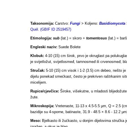
Taksonomija:
Carstvo:
Fungi
> Koljeno:
Basidiomycota
Quél. (GBIF ID 2519457)
Etimologija:
sub
(lat.) = skoro +
tomentosus
(lat.) = ba
Engleski naziv:
Suede Bolete
Klobuk:
4-10 (15) cm širok, prvo je okruglast pa polukugla
je svijetložut, svijetlosmeđ, tamnosmeđ ili crvenosmeđ, bl
Stručak:
5-10 (15) cm visok i 1-2 (3.5) cm debeo, nešto je 
dijelu ponekad smećkast, često je prekriven raštrkanim sit
micelijem.
Rupice/cjevčice:
Široke, višekutne, u mladosti blijedožute
žute.
Mikroskopija:
Vretenaste, 11-13 x 4.5-5.5 µm, Q = 2.5 (cro
bazidije su 4-sporne, batinaste, 31.9 - 48.5 × 8.6 - 12.2 µ
Meso:
Bjelkasto ili žućkasto, u donjim dijelovima stručka j
izražen, a okus je blag.