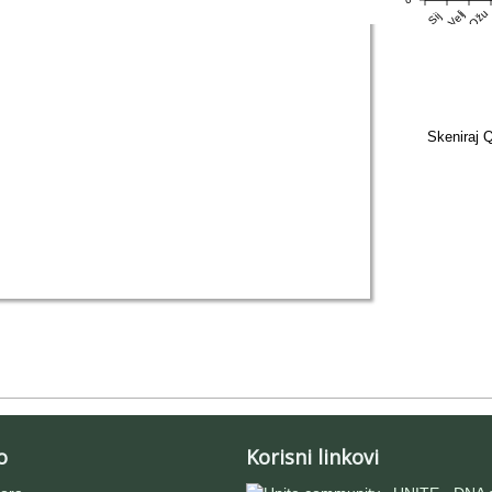
Ožu
Velj
Sij
Skeniraj Q
o
Korisni linkovi