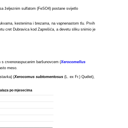
sa željeznim sulfatom (FeSO4) postane svijetlo
 bukvama, kestenima i brezama, na vapnenastom tlu. Prvih
tetu cret Dubravica kod Zaprešića, a devetu sliku snimio je
tim s crvenoraspucanim baršunovcem (
Xerocomellus
kasto meso.
stavka) (
Xerocomus subtomentosus
(L. ex Fr.) Quélet),
nalaza po mjesecima