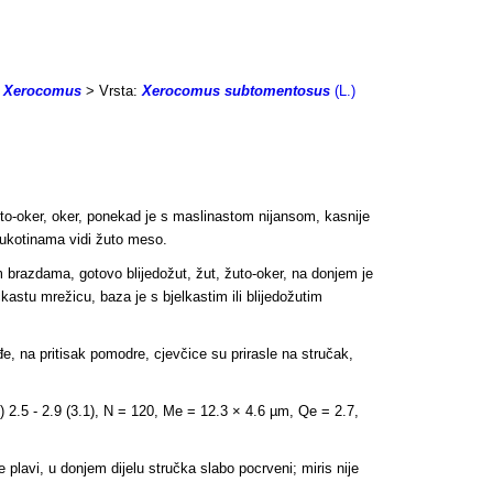
:
Xerocomus
> Vrsta:
Xerocomus subtomentosus
(L.)
asto-oker, oker, ponekad je s maslinastom nijansom, kasnije
 pukotinama vidi žuto meso.
m brazdama, gotovo blijedožut, žut, žuto-oker, na donjem je
astu mrežicu, baza je s bjelkastim ili blijedožutim
đe, na pritisak pomodre, cjevčice su p
rirasle na stručak,
) 2.5 - 2.9 (3.1), N = 120, Me = 12.3 × 4.6 µm, Qe = 2.7,
 plavi, u donjem dijelu stručka slabo pocrveni; miris nije