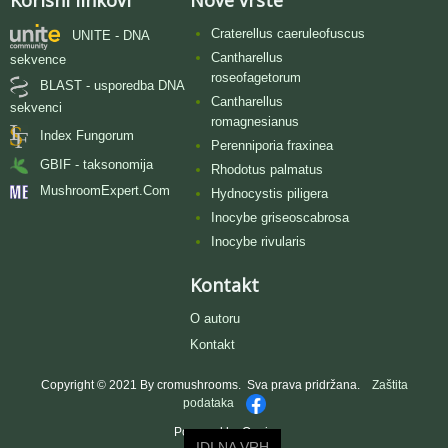
Korisni linkovi
Nove vrste
Craterellus caeruleofuscus
UNITE - DNA
Cantharellus
sekvence
roseofagetorum
BLAST - usporedba DNA
Cantharellus
sekvenci
romagnesianus
Index Fungorum
Perenniporia fraxinea
GBIF - taksonomija
Rhodotus palmatus
MushroomExpert.Com
Hydnocystis piligera
Inocybe griseoscabrosa
Inocybe rivularis
Kontakt
O autoru
Kontakt
Copyright © 2021 By cromushrooms. Sva prava pridržana.
Zaštita
podataka
Powered by Oggie
IDI NA VRH