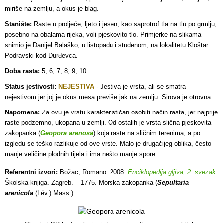
miriše na zemlju, a okus je blag.
Stanište:
Raste u proljeće, ljeto i jesen, kao saprotrof tla na tlu po grmlju,
posebno na obalama rijeka, voli pjeskovito tlo. Primjerke na slikama
snimio je Danijel Balaško, u listopadu i studenom, na lokalitetu Kloštar
Podravski kod Đurđevca.
Doba rasta:
5, 6, 7, 8, 9, 10
Status jestivosti:
NEJESTIVA
- J
estiva je vrsta, ali se smatra
nejestivom jer joj je okus mesa previše jak na zemlju. Sirova je otrovna.
Napomena:
Za ovu je vrstu karakterističan osobiti način rasta, jer najprije
raste podzemno, ukopana u zemlji. Od ostalih je vrsta slična pjeskovita
zakopanka (
Geopora arenosa
) koja raste na sličnim terenima, a po
izgledu se teško razlikuje od ove vrste. Malo je drugačijeg oblika, često
manje veličine plodnih tijela i ima nešto manje spore.
Referentni izvori:
Božac, Romano. 2008.
Enciklopedija gljiva, 2. svezak
.
Školska knjiga. Zagreb. – 1775. Morska zakopanka (
Sepultaria
arenicola
(Lév.) Mass.)