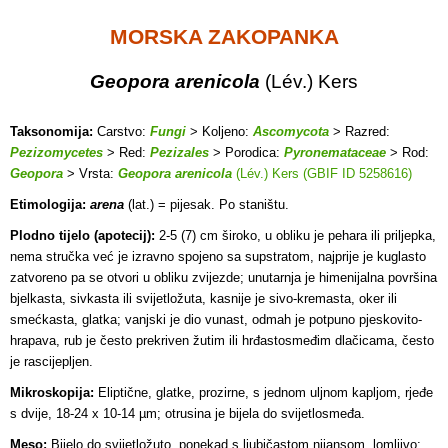
MORSKA ZAKOPANKA
Geopora arenicola
(Lév.) Kers
Taksonomija:
Carstvo:
Fungi
> Koljeno:
Ascomycota
> Razred:
Pezizomycetes
> Red:
Pezizales
> Porodica:
Pyronemataceae
> Rod:
Geopora
> Vrsta:
Geopora arenicola
(Lév.) Kers (GBIF ID 5258616)
Etimologija:
arena
(lat.) = pijesak. Po staništu.
Plodno tijelo (apotecij):
2-5 (7) cm široko, u obliku je pehara ili priljepka,
nema stručka već je izravno spojeno sa supstratom, najprije je kuglasto
zatvoreno pa se otvori u obliku zvijezde; unutarnja je himenijalna površina
bjelkasta, sivkasta ili svijetložuta, kasnije je sivo-kremasta, oker ili
smećkasta, glatka; vanjski je dio vunast, odmah je potpuno pjeskovito-
hrapava, rub je često prekriven žutim ili hrđastosmeđim dlačicama, često
je rascijepljen.
Mikroskopija:
Eliptične, glatke, prozirne, s jednom uljnom kapljom, rjeđe
s dvije, 18-24 x 10-14 µm; otrusina je bijela do svijetlosmeđa.
Meso:
Bijelo do svijetložuto, ponekad s ljubičastom nijansom, lomljivo;