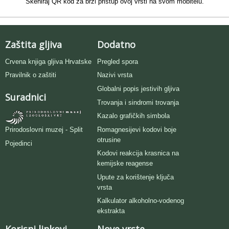
Skeniraj QR kod za brzi pristup ovoj vrsti na svom mobitelu.
Zaštita gljiva
Dodatno
Crvena knjiga gljiva Hrvatske
Pregled spora
Pravilnik o zaštiti
Nazivi vrsta
Globalni popis jestivih gljiva
Suradnici
Trovanja i sindromi trovanja
Kazalo grafičkih simbola
Romagnesijevi kodovi boje
Prirodoslovni muzej - Split
otrusine
Pojedinci
Kodovi reakcija krasnica na
kemijske reagense
Upute za korištenje ključa
vrsta
Kalkulator alkoholno-vodenog
ekstrakta