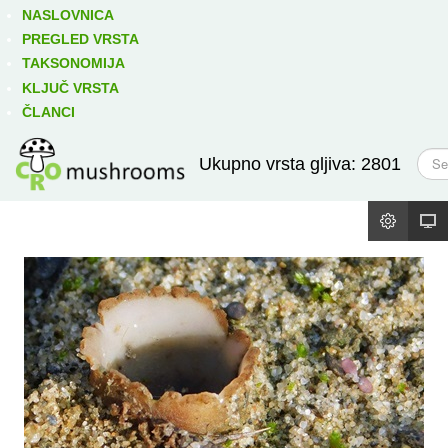
Izravno podređene niže takse:
prikaži
NASLOVNICA
PREGLED VRSTA
TAKSONOMIJA
KLJUČ VRSTA
ČLANCI
T
Ukupno vrsta gljiva: 2801
r
a
ž
i