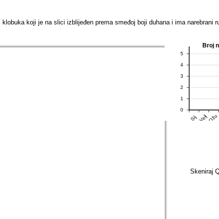
i klobuka koji je na slici izblijeđen prema smeđoj boji duhana i ima narebrani
Broj 
5
4
3
2
1
0
Ožu
Velj
Sij
Skeniraj Q