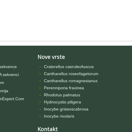
Nove vrste
sekvence
Craterellus caeruleofuscus
Cantharellus roseofagetorum
 sekvenci
Cantharellus romagnesianus
um
Perenniporia fraxinea
omija
Rhodotus palmatus
mExpert.Com
Hydnocystis piligera
Inocybe griseoscabrosa
Inocybe rivularis
Kontakt