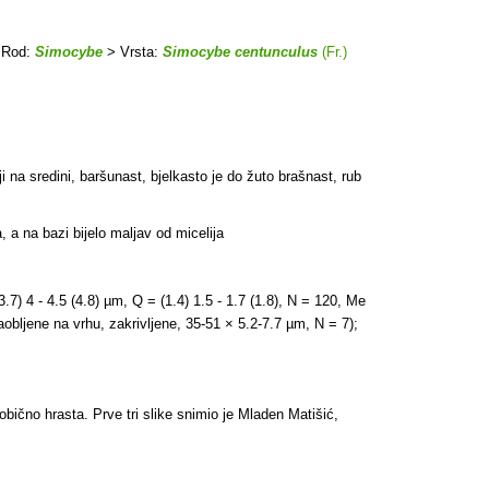
 Rod:
Simocybe
> Vrsta:
Simocybe centunculus
(Fr.)
 na sredini, baršunast, bjelkasto je do žuto brašnast, rub
 a na bazi bijelo maljav od micelija
.7) 4 - 4.5 (4.8) µm, Q = (1.4) 1.5 - 1.7 (1.8), N = 120, Me
zaobljene na vrhu, zakrivljene, 35-51 × 5.2-7.7 µm, N = 7);
bično hrasta. Prve tri slike snimio je Mladen Matišić,