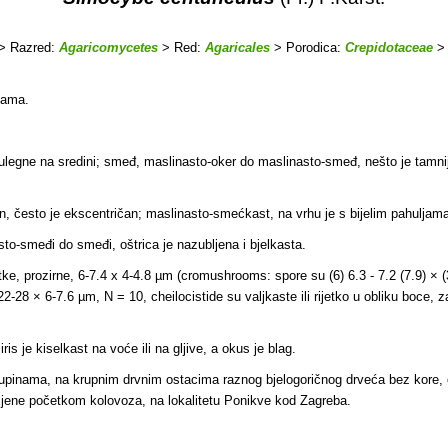
> Razred:
Agaricomycetes
> Red:
Agaricales
> Porodica:
Crepidotaceae
>
jama.
 ulegne na sredini; smeđ, maslinasto-oker do maslinasto-smeđ, nešto je tamniji
en, često je ekscentričan; maslinasto-smećkast, na vrhu je s bijelim pahuljama,
asto-smeđi do smeđi, oštrica je nazubljena i bjelkasta.
atke, prozirne, 6-7.4 x 4-4.8 µm (cromushrooms: spore su (6) 6.3 - 7.2 (7.9) × (3
2-28 × 6-7.6 µm, N = 10, cheilocistide su valjkaste ili rijetko u obliku boce, 
s je kiselkast na voće ili na gljive, a okus je blag.
skupinama, na krupnim drvnim ostacima raznog bjelogoričnog drveća bez kore, o
mljene početkom kolovoza, na lokalitetu Ponikve kod Zagreba.