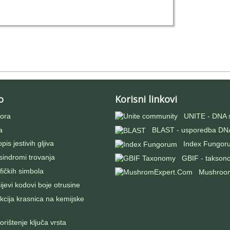
o
Korisni linkovi
ora
UNITE - DNA 
a
BLAST - usporedba DNA
pis jestivih gljiva
Index Fungor
 sindromi trovanja
GBIF - takson
fičkih simbola
Mushroo
evi kodovi boje otrusine
kcija krasnica na kemijske
rištenje ključa vrsta