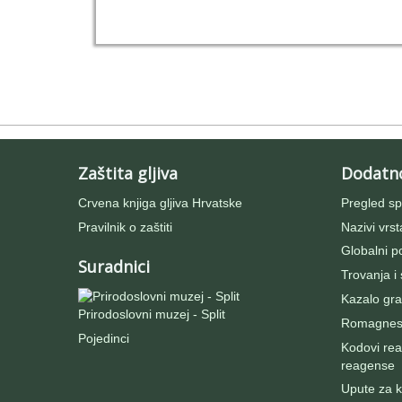
Zaštita gljiva
Dodatn
Crvena knjiga gljiva Hrvatske
Pregled sp
Pravilnik o zaštiti
Nazivi vrst
Globalni po
Suradnici
Trovanja i
Kazalo gra
Prirodoslovni muzej - Split
Romagnesij
Pojedinci
Kodovi rea
reagense
Upute za ko