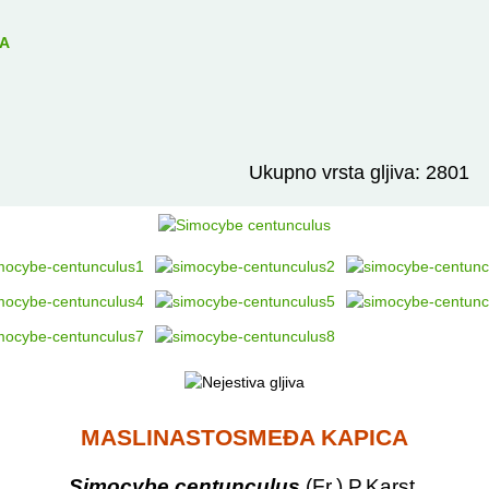
Izravno podređene niže takse:
prikaži
TA
Ukupno vrsta gljiva: 2801
MASLINASTOSMEĐA KAPICA
Simocybe centunculus
(Fr.) P.Karst.