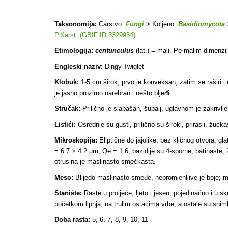
Taksonomija:
Carstvo:
Fungi
> Koljeno:
Basidiomycota
P.Karst. (GBIF ID 3329934)
Etimologija:
centunculus
(lat.) = mali. Po malim dimenzi
Engleski naziv:
Dingy Twiglet
Klobuk:
1-5 cm širok, prvo je konveksan, zatim se raširi i
je jasno prozirno narebran i nešto bljeđi.
Stručak:
Prilično je slabašan, šupalj, uglavnom je zakrivlj
Listići:
Osrednje su gusti, prilično su široki, prirasli, žućk
Mikroskopija:
Eliptične do jajolike, bez kličnog otvora, gl
= 6.7 × 4.2 µm, Qe = 1.6, bazidije su 4-sporne, batinaste, 2
otrusina je maslinasto-smećkasta.
Meso:
Blijedo maslinasto-smeđe, nepromjenljive je boje; miri
Stanište:
Raste u proljeće, ljeto i jesen, pojedinačno i u 
početkom lipnja, na trulim ostacima vrbe, a ostale su sni
Doba rasta:
5, 6, 7, 8, 9, 10, 11