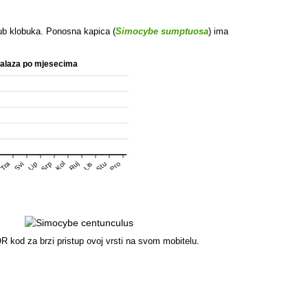
 rub klobuka. Ponosna kapica (
Simocybe sumptuosa
) ima
nalaza po mjesecima
Srp
Stu
Pro
Tra
Kol
Ruj
Svi
Lip
Lis
R kod za brzi pristup ovoj vrsti na svom mobitelu.