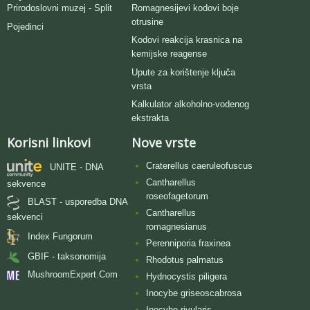
Romagnesijevi kodovi boje
Prirodoslovni muzej - Split
otrusine
Pojedinci
Kodovi reakcija krasnica na
kemijske reagense
Upute za korištenje ključa
vrsta
Kalkulator alkoholno-vodenog
ekstrakta
Korisni linkovi
Nove vrste
Craterellus caeruleofuscus
UNITE - DNA
Cantharellus
sekvence
roseofagetorum
BLAST - usporedba DNA
Cantharellus
sekvenci
romagnesianus
Index Fungorum
Perenniporia fraxinea
GBIF - taksonomija
Rhodotus palmatus
MushroomExpert.Com
Hydnocystis piligera
Inocybe griseoscabrosa
Inocybe rivularis