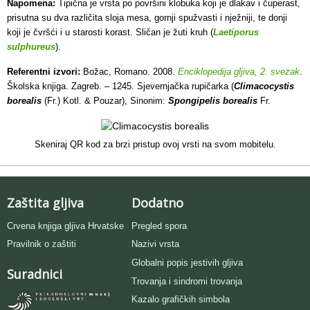
Napomena:
Tipična je vrsta po površini klobuka koji je dlakav i čuperast,
prisutna su dva različita sloja mesa, gornji spužvasti i nježniji, te donji
koji je čvršći i u starosti korast. Sličan je žuti kruh (
Laetiporus
sulphureus
).
Referentni izvori:
Božac, Romano. 2008.
Enciklopedija gljiva, 2. svezak
.
Školska knjiga. Zagreb. – 1245. Sjevernjačka rupičarka (
Climacocystis
borealis
(Fr.) Kotl. & Pouzar), Sinonim:
Spongipelis borealis
Fr.
Skeniraj QR kod za brzi pristup ovoj vrsti na svom mobitelu.
Zaštita gljiva
Dodatno
Crvena knjiga gljiva Hrvatske
Pregled spora
Pravilnik o zaštiti
Nazivi vrsta
Globalni popis jestivih gljiva
Suradnici
Trovanja i sindromi trovanja
Kazalo grafičkih simbola