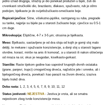
jedno iznad drugoga, stražnji je dio ponekad produžen u bijeli, žuti do
crvenkasti stručkoliki dio, brazdasto, dlakavo, spužvasto, rub je oštro
podvijen, bjelkaste je do svijetložućkasto-smećkaste boje.
Rupice/cjevčice:
Sitne, višekutno-jajolike, rastrganog su ruba, pregrade
su tanke, najprije su bijele pa u starosti žućkaste boje; cjevčice su
0.5-1
cm duge.
Mikroskopija:
Eliptične, 4-7 x 3-5 µm; otrusina je bjelkasta.
Meso:
Bjelkasto, sastavljeno je od dva sloja od kojih je gornji sloj malo
deblji, te mekane i spužvaste konzistencije, a donji sloj u starosti lagano
otvrdne, korast; miriše na anis ili komorač, a u starosti ili nakon oštećenja
od mraza na sir, okus je neugodan, kiselkasto-gorkast.
Stanište:
Raste tijekom godine kao saprotrof krupnijih drvnih ostataka
(grane, panjevi, trupci) crnogoričnog drveća, najčešće jele i smreke, ali i
bjelogoričnog drveća, ponekad i kao parazit na živom drveću; izaziva
bijelu trulež drva.
Doba rasta:
1, 2, 3, 4, 5, 6, 7, 8, 9, 10, 11, 12
Status jestivosti:
NEJESTIVA
-
Jestiva je vrsta, ali se smatra
nejestivom zbog tvrde konzistencije mesa.