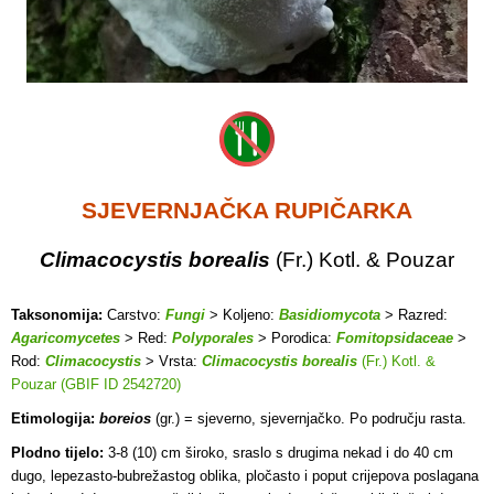
SJEVERNJAČKA RUPIČARKA
Climacocystis borealis
(Fr.) Kotl. & Pouzar
Taksonomija:
Carstvo:
Fungi
> Koljeno:
Basidiomycota
> Razred:
Agaricomycetes
> Red:
Polyporales
> Porodica:
Fomitopsidaceae
>
Rod:
Climacocystis
> Vrsta:
Climacocystis borealis
(Fr.) Kotl. &
Pouzar (GBIF ID 2542720)
Etimologija:
boreios
(gr.) = sjeverno, sjevernjačko. Po području rasta.
Plodno tijelo:
3-8 (10) cm široko, sraslo s drugima nekad i do 40 cm
dugo, lepezasto-bubrežastog oblika, pločasto i poput crijepova poslagana