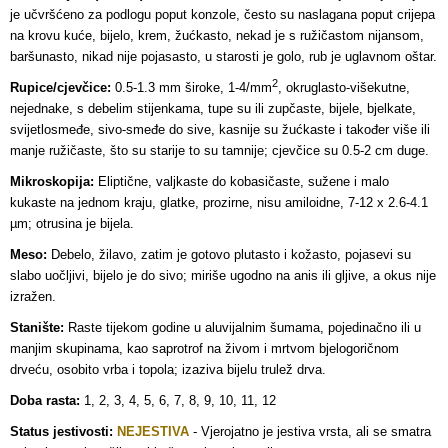
je učvršćeno za podlogu poput konzole, često su naslagana poput crijepa
na krovu kuće, bijelo, krem, žućkasto, nekad je s ružičastom nijansom,
baršunasto, nikad nije pojasasto, u starosti je golo, rub je uglavnom oštar.
2
Rupice/cjevčice:
0.5-1.3 mm široke, 1-4/mm
, okruglasto-višekutne,
nejednake, s debelim stijenkama, tupe su ili zupčaste, bijele, bjelkate,
svijetlosmeđe, sivo-smeđe do sive, kasnije su žućkaste i također više ili
manje ružičaste, što su starije to su tamnije; cjevčice su
0.5-2 cm duge.
Mikroskopija:
Eliptične, valjkaste do kobasičaste, sužene i malo
kukaste na jednom kraju, glatke, prozirne, nisu amiloidne, 7-12 x 2.6-4.1
µm; otrusina je bijela.
Meso:
Debelo, žilavo, zatim je gotovo plutasto i kožasto, pojasevi su
slabo uočljivi, bijelo je do sivo; miriše ugodno na anis ili gljive, a okus nije
izražen.
Stanište:
Raste tijekom godine u aluvijalnim šumama, pojedinačno ili u
manjim skupinama, kao saprotrof na živom i mrtvom bjelogoričnom
drveću, osobito vrba i topola; izaziva bijelu trulež drva.
Doba rasta:
1, 2, 3, 4, 5, 6, 7, 8, 9, 10, 11, 12
Status jestivosti:
NEJESTIVA
-
Vjerojatno je jestiva vrsta, ali se smatra