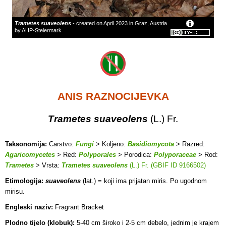
Trametes suaveolens
- created on April 2023 in Graz, Austria
by AHP-Steiermark
ANIS RAZNOCIJEVKA
Trametes suaveolens
(L.) Fr.
Taksonomija:
Carstvo:
Fungi
> Koljeno:
Basidiomycota
> Razred:
Agaricomycetes
> Red:
Polyporales
> Porodica:
Polyporaceae
> Rod:
Trametes
> Vrsta:
Trametes suaveolens
(L.) Fr. (GBIF ID 9166502)
Etimologija:
suaveolens
(lat.) = koji ima prijatan miris. Po ugodnom
mirisu.
Engleski naziv:
Fragrant Bracket
Plodno tijelo (klobuk):
5-40 cm široko i 2-5 cm debelo, jednim je krajem