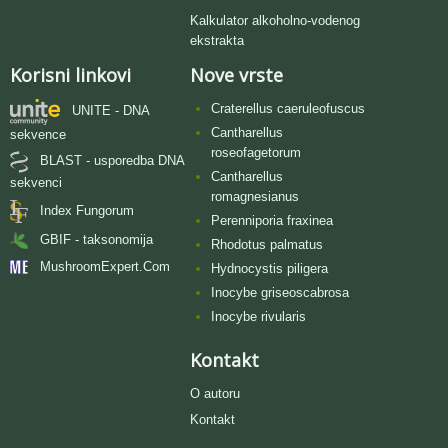
Kalkulator alkoholno-vodenog
ekstrakta
Korisni linkovi
Nove vrste
Craterellus caeruleofuscus
UNITE - DNA
Cantharellus
sekvence
roseofagetorum
BLAST - usporedba DNA
Cantharellus
sekvenci
romagnesianus
Index Fungorum
Perenniporia fraxinea
GBIF - taksonomija
Rhodotus palmatus
MushroomExpert.Com
Hydnocystis piligera
Inocybe griseoscabrosa
Inocybe rivularis
Kontakt
O autoru
Kontakt