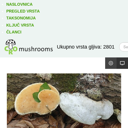
Izravno podređene niže takse:
prikaži
NASLOVNICA
PREGLED VRSTA
TAKSONOMIJA
KLJUČ VRSTA
ČLANCI
T
Ukupno vrsta gljiva: 2801
r
a
ž
i