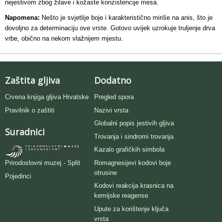
nejestivom zbog žilave i kožaste konzistencije mesa.
Napomena:
Nešto je svjetlije boje i karakteristično miriše na anis, što je
dovoljno za determinaciju ove vrste. Gotovo uvijek uzrokuje truljenje drva
vrbe, obično na nekom vlažnijem mjestu.
Zaštita gljiva
Dodatno
Crvena knjiga gljiva Hrvatske
Pregled spora
Pravilnik o zaštiti
Nazivi vrsta
Globalni popis jestivih gljiva
Suradnici
Trovanja i sindromi trovanja
Kazalo grafičkih simbola
Romagnesijevi kodovi boje
Prirodoslovni muzej - Split
otrusine
Pojedinci
Kodovi reakcija krasnica na
kemijske reagense
Upute za korištenje ključa
vrsta