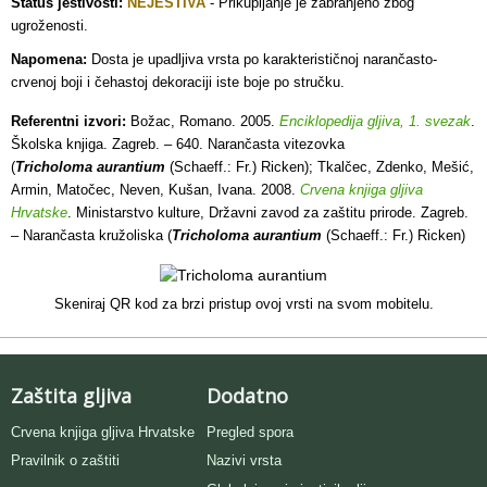
Status jestivosti:
NEJESTIVA
- Prikupljanje je zabranjeno zbog
ugroženosti.
Napomena:
Dosta je upadljiva vrsta po karakterističnoj narančasto-
crvenoj boji i čehastoj dekoraciji iste boje po stručku.
Referentni izvori:
Božac, Romano. 2005.
Enciklopedija gljiva, 1. svezak
.
Školska knjiga. Zagreb. – 640. Narančasta vitezovka
(
Tricholoma aurantium
(Schaeff.: Fr.) Ricken); Tkalčec, Zdenko, Mešić,
Armin, Matočec, Neven, Kušan, Ivana. 2008.
Crvena knjiga gljiva
Hrvatske
. Ministarstvo kulture, Državni zavod za zaštitu prirode. Zagreb.
– Narančasta kružoliska (
Tricholoma aurantium
(Schaeff.: Fr.) Ricken)
Skeniraj QR kod za brzi pristup ovoj vrsti na svom mobitelu.
Zaštita gljiva
Dodatno
Crvena knjiga gljiva Hrvatske
Pregled spora
Pravilnik o zaštiti
Nazivi vrsta