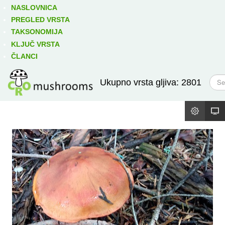
Izravno podređene niže takse:
prikaži
NASLOVNICA
PREGLED VRSTA
TAKSONOMIJA
KLJUČ VRSTA
ČLANCI
T
Ukupno vrsta gljiva: 2801
r
a
ž
i