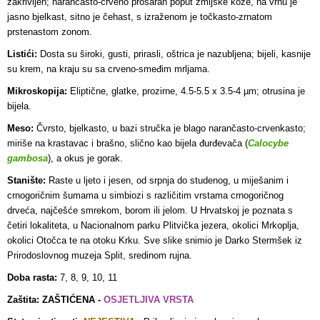
zakrivljen; narančasto-crveno prošaran poput zmijske kože, na vrhu je
jasno bjelkast, sitno je čehast, s izraženom je točkasto-zrnatom
prstenastom zonom.
Listići:
Dosta su široki, gusti, prirasli, oštrica je nazubljena; bijeli, kasnije
su krem, na kraju su sa crveno-smeđim mrljama.
Mikroskopija:
Eliptične, glatke, prozirne, 4.5-5.5 x 3.5-4 µm; otrusina je
bijela.
Meso:
Čvrsto, bjelkasto, u bazi stručka je blago narančasto-crvenkasto;
miriše na krastavac i brašno, slično kao bijela đurđevača (
Calocybe
gambosa
), a okus je gorak.
Stanište:
Raste u ljeto i jesen, od srpnja do studenog, u miješanim i
crnogoričnim šumama u simbiozi s različitim vrstama crnogoričnog
drveća, najčešće smrekom, borom ili jelom. U Hrvatskoj je poznata s
četiri lokaliteta, u Nacionalnom parku Plitvička jezera, okolici Mrkoplja,
okolici Otočca te na otoku Krku. Sve slike snimio je Darko Stermšek iz
Prirodoslovnog muzeja Split, sredinom rujna.
Doba rasta:
7, 8, 9, 10, 11
Zaštita: ZAŠTIĆENA -
OSJETLJIVA VRSTA