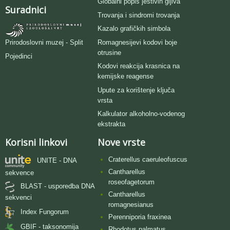
Globalni popis jestivih gljiva
Suradnici
Trovanja i sindromi trovanja
Kazalo grafičkih simbola
Romagnesijevi kodovi boje
Prirodoslovni muzej - Split
otrusine
Pojedinci
Kodovi reakcija krasnica na
kemijske reagense
Upute za korištenje ključa
vrsta
Kalkulator alkoholno-vodenog
ekstrakta
Korisni linkovi
Nove vrste
Craterellus caeruleofuscus
UNITE - DNA
Cantharellus
sekvence
roseofagetorum
BLAST - usporedba DNA
Cantharellus
sekvenci
romagnesianus
Index Fungorum
Perenniporia fraxinea
GBIF - taksonomija
Rhodotus palmatus