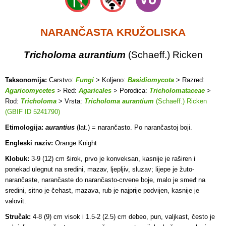
NARANČASTA KRUŽOLISKA
Tricholoma aurantium
(Schaeff.) Ricken
Taksonomija:
Carstvo:
Fungi
> Koljeno:
Basidiomycota
> Razred:
Agaricomycetes
> Red:
Agaricales
> Porodica:
Tricholomataceae
>
Rod:
Tricholoma
> Vrsta:
Tricholoma aurantium
(Schaeff.) Ricken
(GBIF ID 5241790)
Etimologija:
aurantius
(lat.) = narančasto. Po narančastoj boji.
Engleski naziv:
Orange Knight
Klobuk:
3-9 (12) cm širok, prvo je konveksan, kasnije je raširen i
ponekad ulegnut na sredini, mazav, ljepljiv, sluzav; lijepe je žuto-
narančaste, narančaste do narančasto-crvene boje, malo je smeđ na
sredini, sitno je čehast, mazava, rub je najprije podvijen, kasnije je
valovit.
Stručak:
4-8 (9) cm visok i 1.5-2 (2.5) cm debeo, pun, valjkast, često je