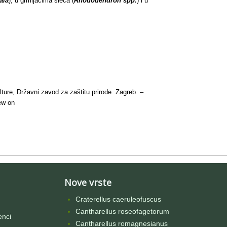
ala
), u grmljacima sleča (
Rhododendron spp.
) i u
lture, Državni zavod za zaštitu prirode. Zagreb. –
ew on
Nove vrste
Craterellus caeruleofuscus
Cantharellus roseofagetorum
enci
Cantharellus romagnesianus