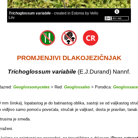
Trichoglossum variabile
- created in Estonia by Vello
Liiv
PROMJENJIVI DLAKOJEZIČNJAK
Trichoglossum variabile
(E.J.Durand) Nannf.
azred:
Geoglossomycetes
> Red:
Geoglossales
> Porodica:
Geoglossace
mm široka), lopatastog je do batinastog oblika, sastoji se od valjkastog struč
je vidljivo samo pomoću povećala, stručak je valjkast, dosta je pravilan, tanak
trusina je smeđa.
zraženi.