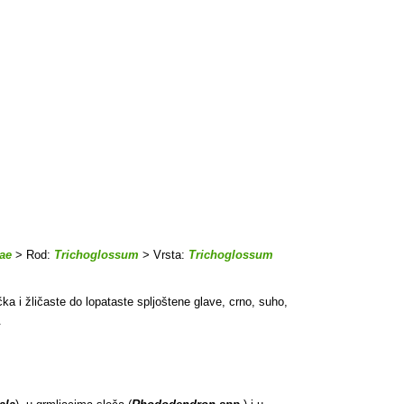
ae
> Rod:
Trichoglossum
> Vrsta:
Trichoglossum
ka i žličaste do lopataste spljoštene glave, crno, suho,
.