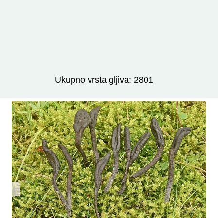
Izravno podređene niže takse:
prikaži
Ukupno vrsta gljiva: 2801