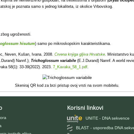
kojima se neintenzivno gospodari, na tresetištima s drijasom (
Dryas octopet
atskoj je poznata samo s jednog lokaliteta, iz okolice Vrbovskog.
o zbog ugroženosti.
hoglossum hisutum
) samo po mikroskopskim karakteristikama.
c, Neven, Kušan, Ivana. 2008.
Crvena knjiga gljiva Hrvatske
. Ministarstvo ku
J.Durand) Nannf.);
Trichoglossum
variabile
(E.J.Durand) Nannf. A world revi
vaka 58(1): 33-39(2022). 2023.
7_Kavaka_58_1.pdf
.
Skeniraj QR kod za brzi pristup ovoj vrsti na svom mobitelu.
o
Korisni linkovi
ora
UNITE - DNA sekvence
a
BLAST - usporedba DNA sekv
pis jestivih gljiva