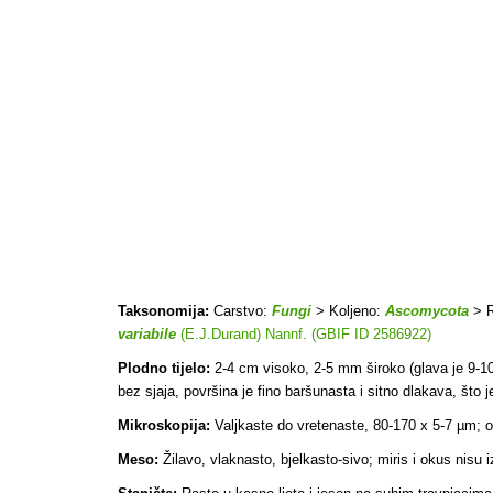
Taksonomija:
Carstvo:
Fungi
> Koljeno:
Ascomycota
> R
variabile
(E.J.Durand) Nannf. (GBIF ID 2586922)
Plodno tijelo:
2-4 cm visoko, 2-5 mm široko (glava je 9-10 
bez sjaja, površina je fino baršunasta i sitno dlakava, što 
Mikroskopija:
Valjkaste do vretenaste, 80-170 x 5-7 µm; o
Meso:
Žilavo, vlaknasto, bjelkasto-sivo; miris i okus nisu i