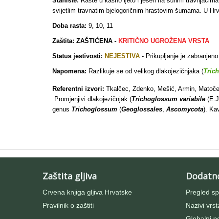
Stanište:
Raste u kasno ljeto i jesen na suhim travnjacima 
svijetlim travnatim bjelogoričnim hrastovim šumama. U Hrv
Doba rasta:
9, 10, 11
Zaštita: ZAŠTIĆENA -
KRITIČNO UGROŽENA VRSTA
Status jestivosti:
NEJESTIVA
- Prikupljanje je zabranjen
Napomena:
Razlikuje se od velikog dlakojezičnjaka (
Tric
Referentni izvori:
Tkalčec, Zdenko, Mešić, Armin, Matoče
Promjenjivi dlakojezičnjak (
Trichoglossum variabile
(E.
genus
Trichoglossum
(
Geoglossales
,
Ascomycota
). Ka
Zaštita gljiva
Dodatn
Crvena knjiga gljiva Hrvatske
Pregled sp
Pravilnik o zaštiti
Nazivi vrst
Globalni po