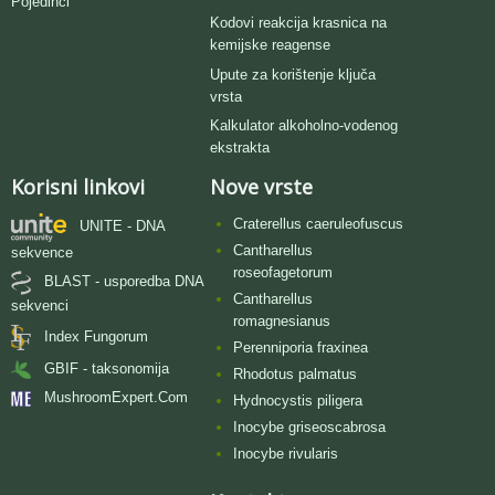
Pojedinci
Kodovi reakcija krasnica na
kemijske reagense
Upute za korištenje ključa
vrsta
Kalkulator alkoholno-vodenog
ekstrakta
Korisni linkovi
Nove vrste
Craterellus caeruleofuscus
UNITE - DNA
Cantharellus
sekvence
roseofagetorum
BLAST - usporedba DNA
Cantharellus
sekvenci
romagnesianus
Index Fungorum
Perenniporia fraxinea
GBIF - taksonomija
Rhodotus palmatus
MushroomExpert.Com
Hydnocystis piligera
Inocybe griseoscabrosa
Inocybe rivularis