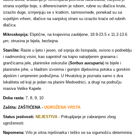
strana svjetlije boje, s diferenciranim je rubom, rubne su dlačice krute,
izrazito duge, izmjenjuju se s kratkim, tamnosmeđe, ponekad su sa
svjetlijim vrhom, dlačice na vanjskoj strani su izrazito kraće od rubnih
dlačica.
Mikroskopija:
Eliptične, na krajevima zaobljene, 18.9-23.5 x 11.2-13.6
µm; otrusina je bijela, bezbojna.
Stanište:
Raste u ljeto i jesen, od srpnja do listopada, ovisno o podneblju
i nadmorskoj visini, kao saprotrof na trajno natopljenim granama i
grančicama jele, planinske oskoruše (
Sorbus aucuparia
) te bijele i
planinske johe, u hladnim izvorima i gornjim dijelovima potoka u gorskim
alpskim i umjerenim područjima. U Hrvatskoj je poznata samo s dva
lokaliteta od koji je jedan na planini Medvednici, a drugi na području
masiva Velike Kapele.
Doba rasta:
7, 8, 9, 10
Zaštita: ZAŠTIĆENA -
UGROŽENA VRSTA
Status jestivosti:
NEJESTIVA
- Prikupljanje je zabranjeno zbog
ugroženosti
.
Napomena:
Vrlo je sitna mješinarka i teško se sa sigurnošću determinira