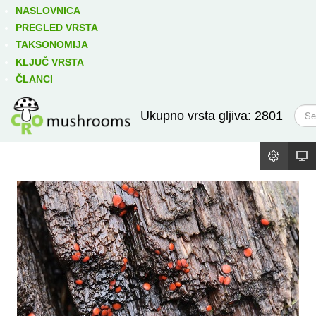
Izravno podređene niže takse:
prikaži
NASLOVNICA
PREGLED VRSTA
TAKSONOMIJA
KLJUČ VRSTA
ČLANCI
T
Ukupno vrsta gljiva: 2801
r
a
ž
i