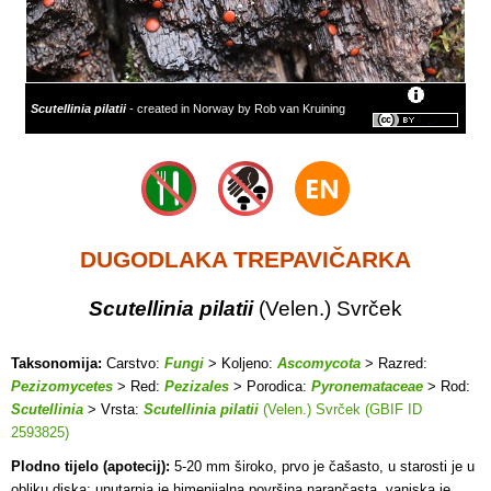
Scutellinia pilatii
- created in Norway by Rob van Kruining
DUGODLAKA TREPAVIČARKA
Scutellinia pilatii
(Velen.) Svrček
Taksonomija:
Carstvo:
Fungi
> Koljeno:
Ascomycota
> Razred:
Pezizomycetes
> Red:
Pezizales
> Porodica:
Pyronemataceae
> Rod:
Scutellinia
> Vrsta:
Scutellinia pilatii
(Velen.) Svrček (GBIF ID
2593825)
Plodno tijelo (apotecij):
5-20 mm široko, prvo je čašasto, u starosti je u
obliku diska; unutarnja je himenijalna površina narančasta, vanjska je