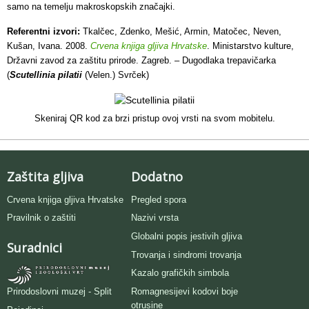
samo na temelju makroskopskih značajki.
Referentni izvori:
Tkalčec, Zdenko, Mešić, Armin, Matočec, Neven,
Kušan, Ivana. 2008.
Crvena knjiga gljiva Hrvatske
. Ministarstvo kulture,
Državni zavod za zaštitu prirode. Zagreb. – Dugodlaka trepavičarka
(
Scutellinia pilatii
(Velen.) Svrček)
Skeniraj QR kod za brzi pristup ovoj vrsti na svom mobitelu.
Zaštita gljiva
Dodatno
Crvena knjiga gljiva Hrvatske
Pregled spora
Pravilnik o zaštiti
Nazivi vrsta
Globalni popis jestivih gljiva
Suradnici
Trovanja i sindromi trovanja
Kazalo grafičkih simbola
Romagnesijevi kodovi boje
Prirodoslovni muzej - Split
otrusine