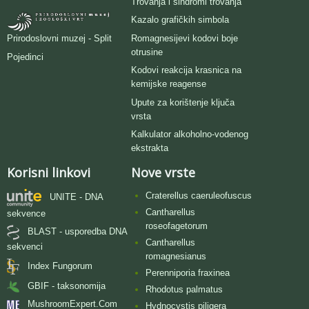
Trovanja i sindromi trovanja
Kazalo grafičkih simbola
Romagnesijevi kodovi boje
Prirodoslovni muzej - Split
otrusine
Pojedinci
Kodovi reakcija krasnica na
kemijske reagense
Upute za korištenje ključa
vrsta
Kalkulator alkoholno-vodenog
ekstrakta
Korisni linkovi
Nove vrste
Craterellus caeruleofuscus
UNITE - DNA
Cantharellus
sekvence
roseofagetorum
BLAST - usporedba DNA
Cantharellus
sekvenci
romagnesianus
Index Fungorum
Perenniporia fraxinea
GBIF - taksonomija
Rhodotus palmatus
MushroomExpert.Com
Hydnocystis piligera