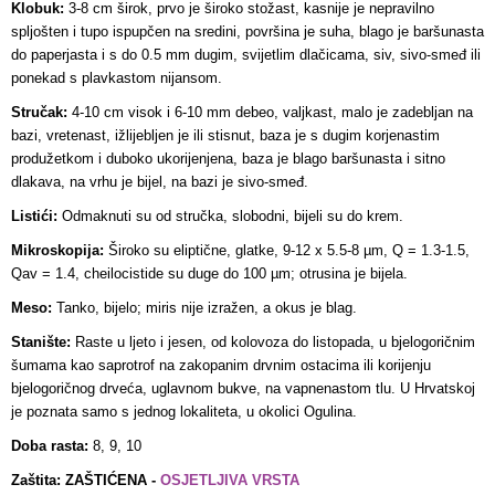
Klobuk:
3-8 cm širok, prvo je široko stožast, kasnije je nepravilno
spljošten i tupo ispupčen na sredini, površina je suha, blago je baršunasta
do paperjasta i s do 0.5 mm dugim, svijetlim dlačicama, siv, sivo-smeđ ili
ponekad s plavkastom nijansom.
Stručak:
4-10 cm visok i 6-10 mm debeo, valjkast, malo je zadebljan na
bazi, vretenast, ižlijebljen je ili stisnut, baza je s dugim korjenastim
produžetkom i duboko ukorijenjena, baza je blago baršunasta i sitno
dlakava, na vrhu je bijel, na bazi je sivo-smeđ.
Listići:
Odmaknuti su od stručka, slobodni, bijeli su do krem.
Mikroskopija:
Široko su eliptične, glatke, 9-12 x 5.5-8 µm, Q = 1.3-1.5,
Qav = 1.4, cheilocistide su duge do 100 µm; otrusina je bijela.
Meso:
Tanko, bijelo; miris nije izražen, a okus je blag.
Stanište:
Raste u ljeto i jesen, od kolovoza do listopada, u bjelogoričnim
šumama kao saprotrof na zakopanim drvnim ostacima ili korijenju
bjelogoričnog drveća, uglavnom bukve, na vapnenastom tlu. U Hrvatskoj
je poznata samo s jednog lokaliteta, u okolici Ogulina.
Doba rasta:
8, 9, 10
Zaštita: ZAŠTIĆENA -
OSJETLJIVA VRSTA