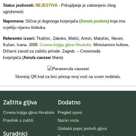
Status jestivosti:
NEJESTIVA
- Prikupljanje je zabranjeno zbog
ugroženosti.
Napomena:
Slična je dugonoga korjenjača (
Xerula pudens
) koja ima
svjetliju nijansu klobuka.
Referentni izvori:
Tkalčec, Zdenko, Mešić, Armin, Matočec, Neven,
Kušan, Ivana. 2008.
Crvena knjiga gljiva Hrvatske
. Ministarstvo kulture,
Državni zavod za zaštitu prirode. Zagreb. – Crnosmeđa
korjenjača (
Xerula caussei
Maire)
Skeniraj QR kod za brzi pristup ovoj vrsti na svom mobitelu.
Zaštita gljiva
Dodatno
Crvena knjiga gljiva Hrvatske
Pregled spora
Pravilnik o zaštiti
Nazivi vrsta
Globalni popis jestivih gljiva
Suradnici