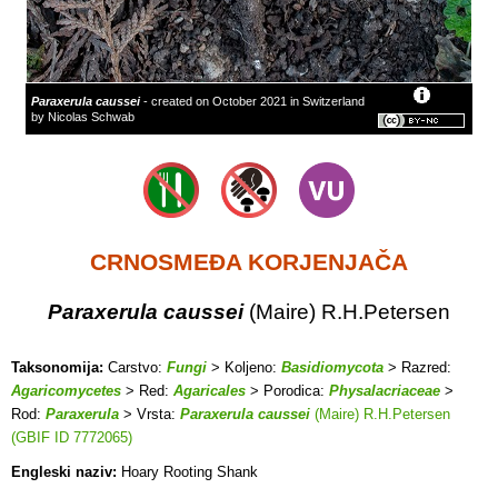
Paraxerula caussei
- created on October 2021 in Switzerland
by Nicolas Schwab
CRNOSMEĐA KORJENJAČA
Paraxerula caussei
(Maire) R.H.Petersen
Taksonomija:
Carstvo:
Fungi
> Koljeno:
Basidiomycota
> Razred:
Agaricomycetes
> Red:
Agaricales
> Porodica:
Physalacriaceae
>
Rod:
Paraxerula
> Vrsta:
Paraxerula caussei
(Maire) R.H.Petersen
(GBIF ID 7772065)
Engleski naziv:
Hoary Rooting Shank