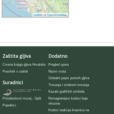
Leaflet
| ©
OpenStreetMap
Zaštita gljiva
Dodatno
Crvena knjiga gljiva Hrvatske
Pregled spora
Pravilnik o zaštiti
Nazivi vrsta
Globalni popis jestivih gljiva
Suradnici
Trovanja i sindromi trovanja
Kazalo grafičkih simbola
Romagnesijevi kodovi boje
Prirodoslovni muzej - Split
otrusine
Pojedinci
Kodovi reakcija krasnica na