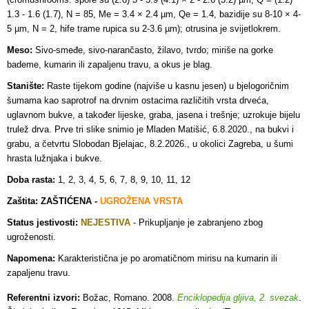
1.3 - 1.6 (1.7), N = 85, Me = 3.4 × 2.4 µm, Qe = 1.4, bazidije su 8-10 × 4-
5 µm, N = 2, hife trame rupica su 2-3.6 µm); otrusina je svijetlokrem.
Meso:
Sivo-smeđe, sivo-narančasto, žilavo, tvrdo; miriše na gorke
bademe, kumarin ili zapaljenu travu, a okus je blag.
Stanište:
Raste tijekom godine (najviše u kasnu jesen) u bjelogoričnim
šumama kao saprotrof na drvnim ostacima različitih vrsta drveća,
uglavnom bukve, a također lijeske, graba, jasena i trešnje; uzrokuje bijelu
trulež drva. Prve tri slike snimio je Mladen Matišić, 6.8.2020., na bukvi i
grabu, a četvrtu Slobodan Bjelajac, 8.2.2026., u okolici Zagreba, u šumi
hrasta lužnjaka i bukve.
Doba rasta:
1, 2, 3, 4, 5, 6, 7, 8, 9, 10, 11, 12
Zaštita: ZAŠTIĆENA -
UGROŽENA VRSTA
Status jestivosti:
NEJESTIVA
- Prikupljanje je zabranjeno zbog
ugroženosti
.
Napomena:
Karakteristična je po aromatičnom mirisu na kumarin ili
zapaljenu travu.
Referentni izvori:
Božac, Romano. 2008.
Enciklopedija gljiva, 2. svezak
.