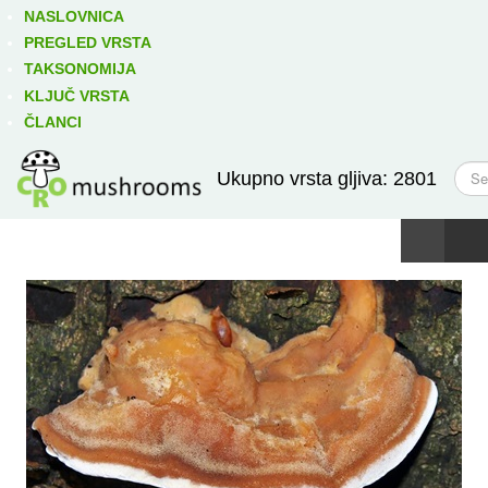
Izravno podređene niže takse:
prikaži
NASLOVNICA
PREGLED VRSTA
TAKSONOMIJA
KLJUČ VRSTA
ČLANCI
T
Ukupno vrsta gljiva: 2801
r
a
ž
i