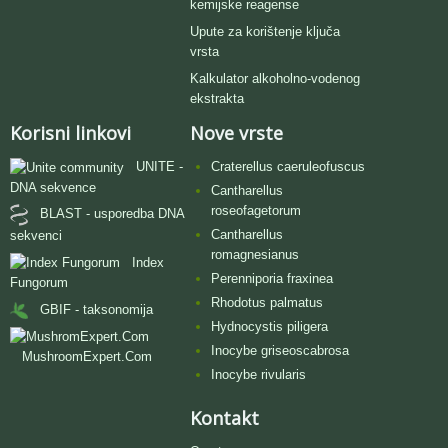
kemijske reagense
Upute za korištenje ključa
vrsta
Kalkulator alkoholno-vodenog
ekstrakta
Korisni linkovi
Nove vrste
UNITE -
Craterellus caeruleofuscus
DNA sekvence
Cantharellus
roseofagetorum
BLAST - usporedba DNA
Cantharellus
sekvenci
romagnesianus
Index
Perenniporia fraxinea
Fungorum
Rhodotus palmatus
GBIF - taksonomija
Hydnocystis piligera
Inocybe griseoscabrosa
MushroomExpert.Com
Inocybe rivularis
Kontakt