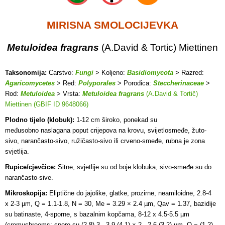
MIRISNA SMOLOCIJEVKA
Metuloidea fragrans
(A.David & Tortic) Miettinen
Taksonomija:
Carstvo:
Fungi
> Koljeno:
Basidiomycota
> Razred:
Agaricomycetes
> Red:
Polyporales
> Porodica:
Steccherinaceae
>
Rod:
Metuloidea
> Vrsta:
Metuloidea fragrans
(A.David & Tortič)
Miettinen (GBIF ID 9648066)
Plodno tijelo (klobuk):
1-12 cm široko, ponekad su
međusobno naslagana poput crijepova na krovu, svijetlosmeđe, žuto-
sivo, narančasto-sivo, ružičasto-sivo ili crveno-smeđe, rubna je zona
svjetlija.
Rupice/cjevčice:
Sitne, svjetlije su od boje klobuka, sivo-smeđe su do
narančasto-sive.
Mikroskopija:
Eliptične do jajolike, glatke, prozirne, neamiloidne, 2.8-4
x 2-3 µm, Q = 1.1-1.8, N = 30, Me = 3.29 × 2.4 µm, Qav = 1.37, bazidije
su batinaste, 4-sporne, s bazalnim kopčama, 8-12 x 4.5-5.5 µm
(cromushrooms: spore su (2.8) 3 - 3.9 (4.1) × 2 - 2.6 (3.2) µm, Q = (1.2)