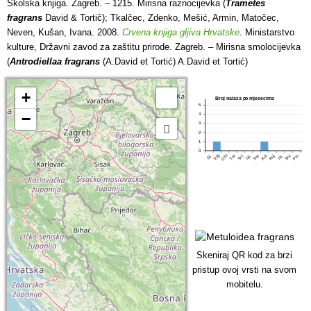
Školska knjiga. Zagreb. – 1215. Mirisna raznocijevka (
Trametes
fragrans
David & Tortič); Tkalčec, Zdenko, Mešić, Armin, Matočec,
Neven, Kušan, Ivana. 2008.
Crvena knjiga gljiva Hrvatske
. Ministarstvo
kulture, Državni zavod za zaštitu prirode. Zagreb. – Mirisna smolocijevka
(
Antrodiellaa fragrans
(A.David et Tortić) A.David et Tortić)
+
Broj nalaza po mjesecima
5
−
4
3
2
1
0
Ožu
Tra
Srp
Pro
Velj
Lip
Stu
Svi
Kol
Ruj
Lis
Sij
Skeniraj QR kod za brzi
pristup ovoj vrsti na svom
mobitelu.