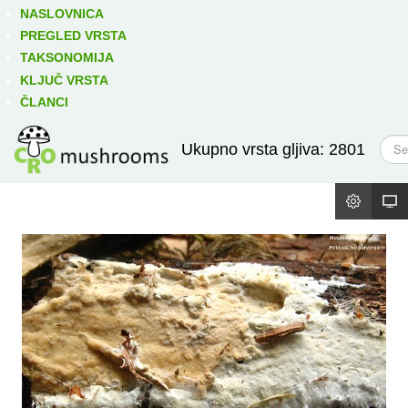
Izravno podređene niže takse:
prikaži
NASLOVNICA
PREGLED VRSTA
TAKSONOMIJA
KLJUČ VRSTA
ČLANCI
T
Ukupno vrsta gljiva: 2801
r
a
ž
i