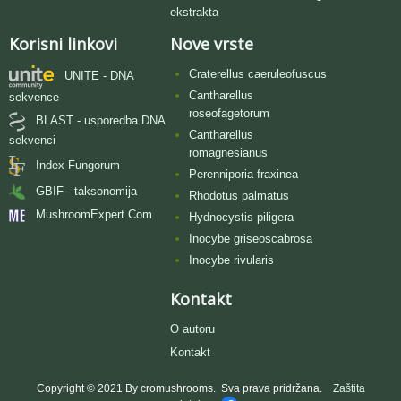
ekstrakta
Korisni linkovi
Nove vrste
Craterellus caeruleofuscus
UNITE - DNA
Cantharellus
sekvence
roseofagetorum
BLAST - usporedba DNA
Cantharellus
sekvenci
romagnesianus
Index Fungorum
Perenniporia fraxinea
GBIF - taksonomija
Rhodotus palmatus
MushroomExpert.Com
Hydnocystis piligera
Inocybe griseoscabrosa
Inocybe rivularis
Kontakt
O autoru
Kontakt
Copyright © 2021 By cromushrooms. Sva prava pridržana.
Zaštita