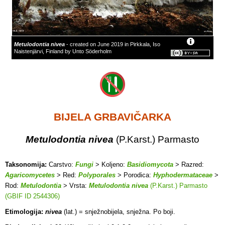
Metulodontia nivea
- created on June 2019 in Pirkkala, Iso
Naistenjärvi, Finland by Unto Söderholm
BIJELA GRBAVIČARKA
Metulodontia nivea
(P.Karst.) Parmasto
Taksonomija:
Carstvo:
Fungi
> Koljeno:
Basidiomycota
> Razred:
Agaricomycetes
> Red:
Polyporales
> Porodica:
Hyphodermataceae
>
Rod:
Metulodontia
> Vrsta:
Metulodontia nivea
(P.Karst.) Parmasto
(GBIF ID 2544306)
Etimologija:
nivea
(lat.) = snježnobijela, snježna. Po boji.