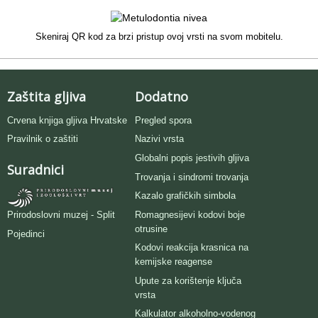
Skeniraj QR kod za brzi pristup ovoj vrsti na svom mobitelu.
Zaštita gljiva
Dodatno
Crvena knjiga gljiva Hrvatske
Pregled spora
Pravilnik o zaštiti
Nazivi vrsta
Globalni popis jestivih gljiva
Suradnici
Trovanja i sindromi trovanja
Kazalo grafičkih simbola
Romagnesijevi kodovi boje
Prirodoslovni muzej - Split
otrusine
Pojedinci
Kodovi reakcija krasnica na
kemijske reagense
Upute za korištenje ključa
vrsta
Kalkulator alkoholno-vodenog