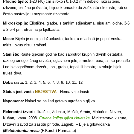
Plodno tijelo:
1-20 (40) cm široko i 0.1-0.2 mm debelo, razrašteno,
izliveno, prilično je čvrsto; blijedokremasto do žućkasto-okerasto, rub se
često nastavlja u razgranate rizomorfe.
Mikroskopija:
Eliptične, glatke, s tankim stijenkama, nisu amiloidne, 3-5
x 2.5-4 µm; otrusina je bjelkasta.
Meso:
Bijelo je do blijedožućkasto, tanko, u mladosti je poput voska;
miris i okus nisu izraženi.
Stanište:
Raste tijekom godine kao saprotrof krupnih drvnih ostataka
raznog crnogoričnog drveća, uglavnom jele, smreke i bora, ali se pronađe
i na bjelogoričnom drveću, johi, grabu, topoli ili hrastu; uzrokuje bijelu
trulež drva.
Doba rasta:
1, 2, 3, 4, 5, 6, 7, 8, 9, 10, 11, 12
Status jestivosti:
NEJESTIVA
- Nema vrijednosti.
Napomena:
Nalazi se na listi gotovo ugroženih gljiva.
Referentni izvori:
Tkalčec, Zdenko, Mešić, Armin, Matočec, Neven,
Kušan, Ivana. 2008.
Crvena knjiga gljiva Hrvatske
. Ministarstvo kulture,
Državni zavod za zaštitu prirode. Zagreb. – Bijela grbavičarka
(
Metulodontia nivea
(P.Karst.) Parmasto)